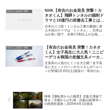
けばホコリがまた出てる」「モップを洗
うのが面倒」…そんな悩みを抱える人に
こそ注目してほしいのが、今大ブーム
NHK【有吉のお金発見 突撃！カ
有吉のお金発見 突撃！カネオくん
の“進化系お掃除グッズ”。...
ネオくん】飛騨トンネルの掘削ド
ラマと16億円の岩撤去工事とは？
｜2025年7月27日放送
日本のスゴ技！トンネル工事の裏側に潜
入今回のテーマは「トンネル」。日本は
山が多い国で、全体の7割以上が山地。だ
からトンネルがとても重要で、全国のト
ンネルの長さを合計すると約9000kmにも
なります。番組では、そんな日本のトン
【有吉のお金発見 突撃！カネオ
有吉のお金発見 突撃！カネオくん
ネル技術がどれほ...
くん】女子高生に大人気！ニニピ
ーデコ＆韓国の老舗文具メーカー
「モナミ」のカスタムボールペン
文房具の人気のヒミツを大公開！女子高
の秘密｜2025年2月15日(土)
生に大ヒットのペンやカスタムボールペ
ンが登場2月15日(土)放送の「有吉のお金
発見 突撃！カネオくん」では、文房具に
まつわる「お金のヒミツ」が特集されま
す。今回の特別編では、女子高生の間で
大ヒットしている...
NHK【運転席からの風景】京阪大津線で
巡る！京都からびわ湖・比叡山延暦寺へ
の絶景鉄道旅｜2025年4月1日放送