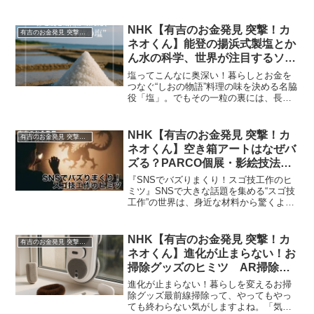
合）のテーマは「漬けもの」。全国に約
600種類も存在するという日本の伝統食で
ある漬けものが、どのように作られ、ど
NHK【有吉のお金発見 突撃！カ
有吉のお金発見 突撃！カネオくん
んなお金の秘密...
ネオくん】能登の揚浜式製塩とか
ん水の科学、世界が注目するソル
トアート・ディノ・トミックとは
塩ってこんなに奥深い！暮らしとお金を
｜2025年10月12日
つなぐ“しおの物語”料理の味を決める名脇
役「塩」。でもその一粒の裏には、長い
歴史と科学、そして経済の物語が隠れて
います。「日本ではなぜ岩塩が採れない
の？」「どうやって昔の人は海から塩を
NHK【有吉のお金発見 突撃！カ
有吉のお金発見 突撃！カネオくん
手に入れていたの？」...
ネオくん】空き箱アートはなぜバ
ズる？PARCO個展・影絵技法・
色鉛筆1000本の裏側とは｜2025
『SNSでバズりまくり！スゴ技工作のヒ
年12月7日
ミツ』SNSで大きな話題を集める“スゴ技
工作”の世界は、身近な材料から驚くよう
な作品が生まれる奥深いジャンルです。
お菓子の空き箱、段ボール、色鉛筆とい
った“どこにでもある素材”が、発想と技術
NHK【有吉のお金発見 突撃！カ
有吉のお金発見 突撃！カネオくん
によってアー...
ネオくん】進化が止まらない！お
掃除グッズのヒミツ AR掃除機
とたわし職人がつなぐ“キレイ革
進化が止まらない！暮らしを変えるお掃
命”｜2025年11月2日
除グッズ最前線掃除って、やってもやっ
ても終わらない気がしますよね。「気づ