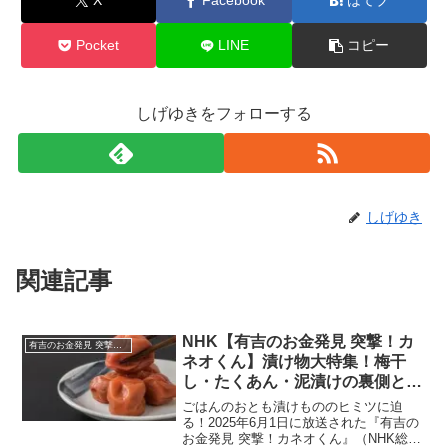
X
Facebook
はてブ
Pocket
LINE
コピー
しげゆきをフォローする
しげゆき
関連記事
NHK【有吉のお金発見 突撃！カ
有吉のお金発見 突撃！カネオくん
ネオくん】漬け物大特集！梅干
し・たくあん・泥漬けの裏側と価
格の秘密｜脱獄王・白鳥由栄と網
ごはんのおとも漬けもののヒミツに迫
走刑務所のたくあん秘話｜2025
る！2025年6月1日に放送された『有吉の
お金発見 突撃！カネオくん』（NHK総
年6月1日放送