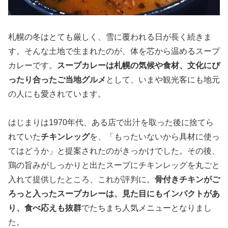
札幌の冬はとても厳しく、雪に覆われる日が長く続きま
す。そんな土地で生まれたのが、体を芯から温めるスープ
カレーです。
スープカレーは札幌の気候や食材、文化にぴ
ったり合ったご当地グルメ
として、いまや観光客にも地元
の人にも愛されています。
はじまりは1970年代、ある店で出汁を取った後に捨てら
れていた
チキンレッグ
を、「もったいないから具材に使っ
てはどうか」と提案されたのがきっかけでした。その後、
鶏の旨みがしっかりと出たスープにチキンレッグを丸ごと
入れて提供したところ、これが評判に。
骨付きチキンがご
ろっと入ったスープカレーは、見た目にもインパクトがあ
り、食べ応えも抜群
でたちまち人気メニューとなりまし
た。