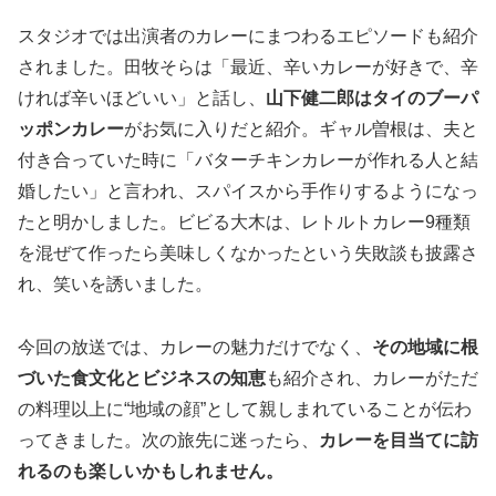
スタジオでは出演者のカレーにまつわるエピソードも紹介
されました。田牧そらは「最近、辛いカレーが好きで、辛
ければ辛いほどいい」と話し、
山下健二郎はタイのブーパ
ッポンカレー
がお気に入りだと紹介。ギャル曽根は、夫と
付き合っていた時に「バターチキンカレーが作れる人と結
婚したい」と言われ、スパイスから手作りするようになっ
たと明かしました。ビビる大木は、レトルトカレー9種類
を混ぜて作ったら美味しくなかったという失敗談も披露さ
れ、笑いを誘いました。
今回の放送では、カレーの魅力だけでなく、
その地域に根
づいた食文化とビジネスの知恵
も紹介され、カレーがただ
の料理以上に“地域の顔”として親しまれていることが伝わ
ってきました。次の旅先に迷ったら、
カレーを目当てに訪
れるのも楽しいかもしれません。