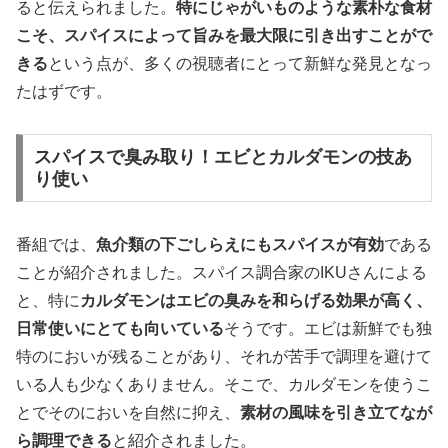
ると伝えられました。
特にじゃがいものような素朴な食材
こそ、スパイスによって旨みを最大限に引き出すことがで
きる
という点が、多くの視聴者にとって新鮮な発見となっ
たはずです。
スパイスで臭み取り！エビとカルダモンの技あ
り使い
番組では、
魚介類の下ごしらえにもスパイスが有効
である
ことが紹介されました。スパイス調合家のIKUさんによる
と、特に
カルダモンはエビの臭みを和らげる効果が高く、
日常使いにとても向いている
そうです。エビは新鮮でも独
特のにおいが残ることがあり、それが苦手で調理を避けて
いる人も少なくありません。そこで、カルダモンを使うこ
とでそのにおいを自然に抑え、
素材の風味を引き立てなが
ら調理できる
と紹介されました。