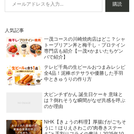
購読
人気記事
一茂コースの川崎焼肉店はどこ？シャ
トーブリアン丼と梅干し・プロテイン
専門店も紹介【一茂×かまいたちゲン
バで紹介】
テレビ千鳥の生ビールおつまみレシピ
全4品！泥棒ポテサラや優勝した手羽
中ときゅうりの作り方
大ピンチずかん 誕生日ケーキ 意味と
は？倒れそうな瞬間がなぜ共感を呼ぶ
のか理由
NHK【きょうの料理】厚揚げがごちそ
うに！ほりえさわこの“肉巻きステー
キ”と手割りフライの魔法｜2025年10