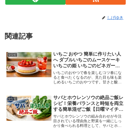
しげゆき
関連記事
いちご おやつ 簡単に作りたい人
レシピ
へ ダブルいちごのムースケーキ
いちごの姫 いちごのビネガード
リンクを家で手作りする方法
いちごのおやつで春を楽しむコツ春にな
ると食べたくなるのが、見た目も味も楽
しめるいちごのおやつです。甘さと酸味
のバランスがよく、手軽に華やかさを出
せるのが大きな魅力です。『きょうの料
理「おやつのじかん」いちごのおやつ
サバとホウレンソウの絶品ご飯レ
レシピ
（2026年4月14日）』...
シピ！栄養バランスと時短を両立
する簡単混ぜご飯【日曜マイチョ
イスで紹介】
サバとホウレンソウの組み合わせが今注
目されている理由魚と野菜を一緒にしっ
かり食べられる料理として、サバとホウ
レンソウの絶品ご飯が注目されていま