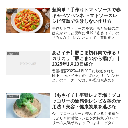
す。サバのうま味とホウレンソウの香り
が合わさることで、ご飯が進みやすく、
超簡単！手作りトマトソースで春
レシピ
手軽なのに満足感がある組み...
キャベツペンネ トマトソースレ
シピ簡単で失敗しない作り方
手作りトマトソースを覚えると毎日のご
はんがぐっと便利にNHK「あさイチ」の
「みんな！ゴハンだよ」で、前田裕太さ
んが紹介した「超簡単！手作りトマトソ
ースで春キャベツペンネ」は、いつもの
家ごはんをおいしくしてくれるうれしい
あさイチ】豚こま切れ肉で作る！
あさイチ
レシピでした。水煮トマ...
カリカリ「豚こまのから揚げ」｜
2025年1月20日紹介
番組概要2025年1月20日に放送された
NHK「あさイチ」の「みんな！ゴハンだ
よ」のコーナーでは、料理研究家のきじ
まりゅうたさんが「豚こまのから揚げ」
のレシピを紹介しました。このレシピ
は、豚こま切れ肉を活用した簡単で手軽
【あさイチ】平野レミ登場！ブロ
あさイチ
に作れる一品です。下...
ッコリーの新感覚レシピ＆茎の活
用法！美容・健康効果を逃さない
最新研究も紹介｜2025年2月10日
今、ブロッコリーが売れている！栄養た
っぷり＆新感覚レシピを大特集ブロッコ
リーの人気が高まっています。ビタミン
C、食物繊維、たんぱく質が豊富で、美容