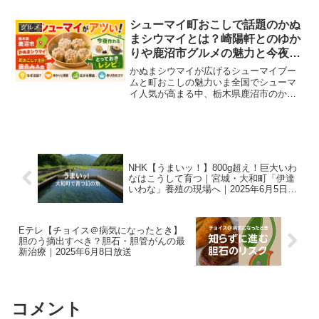
や健康に効果的なだけでなく、認知機能
の向上や気分の安定にも良い影響がある
シューマイ町おこしで話題のかぬ
グルメ
と研究で明らかになりま...
まシウマイとは？崎陽軒とのゆか
りや鹿沼市グルメの魅力と今夜作
れるレシピまとめ【ニュースーン
かぬまシウマイが広げるシューマイブー
で紹介】
ムと町おこしの魅力いま全国でシューマ
イ人気が高まる中、栃木県鹿沼市のかぬ
まシウマイが注目を集めています。地域
の歴史や人とのつながりを生かしなが
ら、ご当地グルメとして発展してきた取
り組みは、多くの町おこしの...
NHK【うまいッ！】800g超え！巨大いわ
なはこうして育つ｜宮城・大和町「伊達
いわな」養殖の現場へ｜2025年6月5日放
送
Eテレ【チョイス＠病気になったとき】
胆のう摘出すべき？胆石・胆管がんの最
新治療｜2025年6月8日放送
コメント