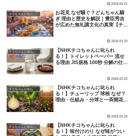
2026.03.21
お花見 なぜ騒ぐ？どんちゃん騒
チコちゃんに叱られる！
ぎ 理由と歴史を解説｜豊臣秀吉
が広めた無礼講文化の真実【チコ
ちゃんに叱られる！】
2026.03.20
【NHKチコちゃんに叱られ
チコちゃんに叱られる！
る！】トイレットペーパー 流せ
る理由 JIS規格 100秒 分解の仕組
み ティッシュが詰まる原因を解
説｜2026年3月21日
2026.03.20
【NHKチコちゃんに叱られ
チコちゃんに叱られる！
る！】チューリップ 球根 なぜ？
理由・仕組み・分球と一斉開花の
秘密を解説｜2026年3月21日
2026.03.20
【NHKチコちゃんに叱られ
チコちゃんに叱られる！
る！】味付けのり なぜ味がつい