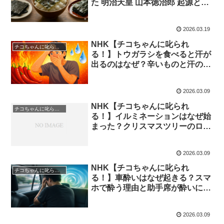
た 明治天皇 山本徳治郎 起源と関
西文化の違いを解説｜2026年3月
21日
2026.03.19
NHK【チコちゃんに叱られ
チコちゃんに叱られる！
る！】トウガラシを食べると汗が
出るのはなぜ？辛いものと汗の関
係・ワサビとの違い トウガラシ
の謎｜2026年3月13日★
2026.03.09
NHK【チコちゃんに叱られ
チコちゃんに叱られる！
る！】イルミネーションはなぜ始
まった？クリスマスツリーのロウ
ソク起源とエジソン電球、エドワ
ードジョンソン1882電飾ツリー
2026.03.09
の歴史｜2026年3月13日
NHK【チコちゃんに叱られ
チコちゃんに叱られる！
る！】車酔いはなぜ起きる？スマ
ホで酔う理由と助手席が酔いにく
い科学を解説 車酔いの謎｜2026
年3月13日
2026.03.09