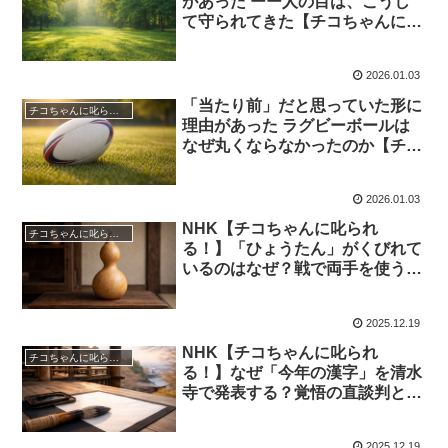
があった ーー人の目は、こうし
て守られてきた【チコちゃんに叱
られる！】2026年1月9日
2026.01.03
「当たり前」だと思っていた形に
チコちゃんに叱られる！
理由があった ラグビーボールは
なぜ丸くならなかったのか【チコ
ちゃんに叱られる！】2026年1月
9日
2026.01.03
NHK【チコちゃんに叱られ
チコちゃんに叱られる！
る！】「ひょうたん」がくびれて
いるのはなぜ？戦で両手を使うた
めの実用性とは｜2025年12月26
日
2025.12.19
NHK【チコちゃんに叱られ
チコちゃんに叱られる！
る！】なぜ「今年の漢字」を清水
寺で発表する？覚悟の直談判と誕
生秘話｜2025年12月26日
2025.12.19