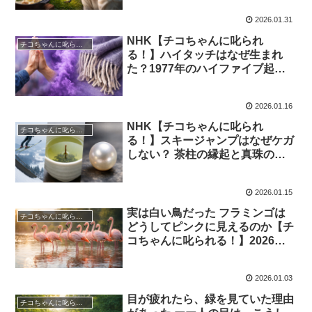
チューの秘密と庭づくりの起源｜
2026.01.31
2026年2月7日
NHK【チコちゃんに叱られ
チコちゃんに叱られる！
る！】ハイタッチはなぜ生まれ
た？1977年のハイファイブ起源
からタリートのフリンジ、毒が紫
の理由とパリグリーンまで深掘り
2026.01.16
｜2026年1月23日
NHK【チコちゃんに叱られ
チコちゃんに叱られる！
る！】スキージャンプはなぜケガ
しない？ 茶柱の縁起と真珠ので
き方・等価落下高さと番茶の理由
を解き明かす｜2026年1月16日
2026.01.15
実は白い鳥だった フラミンゴは
チコちゃんに叱られる！
どうしてピンクに見えるのか【チ
コちゃんに叱られる！】2026年1
月9日
2026.01.03
目が疲れたら、緑を見ていた理由
チコちゃんに叱られる！