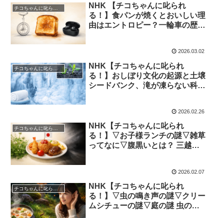
NHK 【チコちゃんに叱られ
チコちゃんに叱られる！
る！】食パンが焼くとおいしい理
由はエントロピー？一輪車の歴史
とノイズキャンセリングの仕組み
をわかりやすく解説｜2026年3月
2026.03.02
6日
NHK【チコちゃんに叱られ
チコちゃんに叱られる！
る！】おしぼり文化の起源と土壌
シードバンク、滝が凍らない科学
を探る 歴史と自然の謎｜2026年2
月27日
2026.02.26
NHK【チコちゃんに叱られ
チコちゃんに叱られる！
る！】▽お子様ランチの謎▽雑草
ってなに▽腹黒いとは？ 三越お
子様洋食の旗の由来と雑草の定義
を摘草料理から読み解く｜2026
2026.02.07
年2月14日ほし
NHK【チコちゃんに叱られ
チコちゃんに叱られる！
る！】▽虫の鳴き声の謎▽クリー
ムシチューの謎▽庭の謎 虫の鳴
き声はなぜ心地よい？日本発祥シ