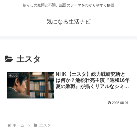
暮らしの疑問と不調、話題のテーマをわかりやすく解説
気になる生活ナビ
土スタ
NHK【土スタ】総力戦研究所と
土スタ
は何か？池松壮亮主演『昭和16年
夏の敗戦』が描くリアルなシミュ
レーションドラマ｜2025年8月2
日放送
2025.08.01
ホーム
土スタ