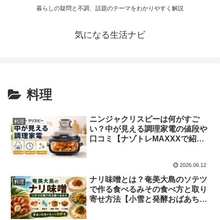
暮らしの疑問と不調、話題のテーマをわかりやすく解説
気になる生活ナビ
料理
ニンジャクリスピーは何がすご
料理
い？中が見える調理家電の値段や
口コミ【ナゾトレMAXXXで紹
介】
2026.06.12
ナリ味噌とは？奄美大島のソテツ
料理
で作る食べるみその食べ方と取り
寄せ方法【小雪と発酵おばあちゃ
んで紹介】