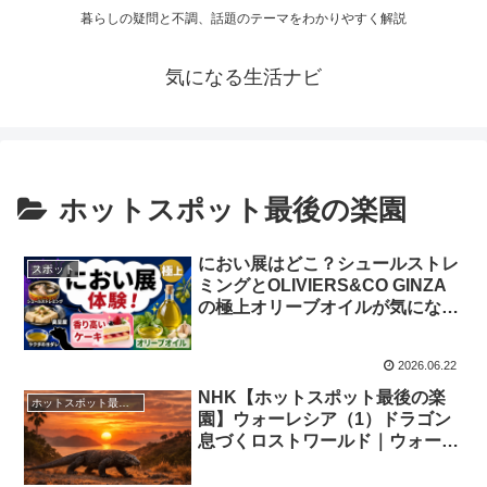
暮らしの疑問と不調、話題のテーマをわかりやすく解説
気になる生活ナビ
ホットスポット最後の楽園
におい展はどこ？シュールストレ
スポット
ミングとOLIVIERS&CO GINZA
の極上オリーブオイルが気になる
【一茂×かまいたちゲンバで話
題】
2026.06.22
NHK【ホットスポット最後の楽
ホットスポット最後の楽園
園】ウォーレシア（1）ドラゴン
息づくロストワールド｜ウォーレ
シアとは・コモドドラゴン巨大化
の理由・クロザルの表情コミュニ