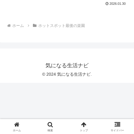
2026.01.30
ケーションから見る島の進化生態
系｜2026年2月5日★
ホーム
ホットスポット最後の楽園
気になる生活ナビ
© 2024 気になる生活ナビ.
ホーム
検索
トップ
サイドバー