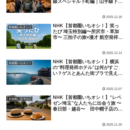
線スペシャル下町編｜山手線下町
スポット・品川田端全駅・140年
の歴史｜2025年12月20日
2025.12.18
NHK【首都圏いちオシ！】笑っ
首都圏いちオシ！
たび 埼玉特別編〜所沢市・草加
市〜 三拍子の旅×漫才 航空発祥の
地と草加せんべい｜2025年★
2025.12.14
NHK【首都圏いちオシ！】横浜
首都圏いちオシ！
の“料理発祥ホテル”は何がすご
い？ゲスとあんた街ブラで見えた
洋食文化の原点｜2025年12月7日
2025.12.07
NHK【首都圏いちオシ！】“レペ
首都圏いちオシ！
ゼン埼玉”な人たちに出会う旅 〜
春日部・越谷〜 田中帽子店の麦
わら帽子×虹だんご冨田兄弟×崇勲
『春日部鮫』の地元愛を深掘り｜
2025.11.20
2025年11月23日