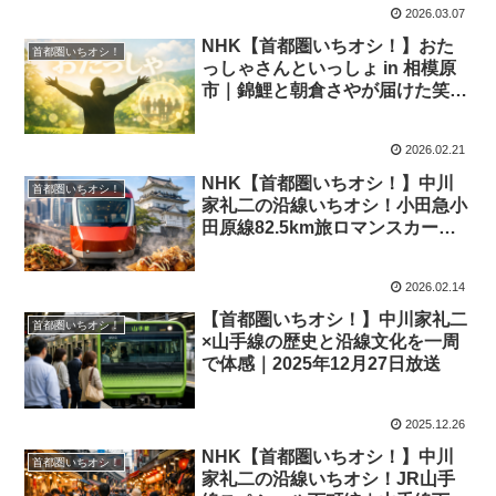
2026.03.07
NHK【首都圏いちオシ！】おた
首都圏いちオシ！
っしゃさんといっしょ in 相模原
市｜錦鯉と朝倉さやが届けた笑い
と歌・ツクイサンシャイン相模原
の感動時間｜2026年2月22日
2026.02.21
NHK【首都圏いちオシ！】中川
首都圏いちオシ！
家礼二の沿線いちオシ！小田急小
田原線82.5km旅ロマンスカー解
体と秦野・宮永岳彦美術館の意外
な関係｜2026年2月15日★
2026.02.14
【首都圏いちオシ！】中川家礼二
首都圏いちオシ！
×山手線の歴史と沿線文化を一周
で体感｜2025年12月27日放送
2025.12.26
NHK【首都圏いちオシ！】中川
首都圏いちオシ！
家礼二の沿線いちオシ！JR山手