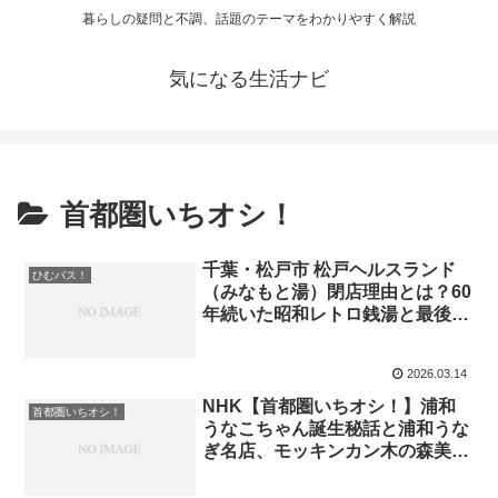
暮らしの疑問と不調、話題のテーマをわかりやすく解説
気になる生活ナビ
首都圏いちオシ！
千葉・松戸市 松戸ヘルスランド
ひむバス！
（みなもと湯）閉店理由とは？60
年続いた昭和レトロ銭湯と最後の
1日
2026.03.14
NHK【首都圏いちオシ！】浦和
首都圏いちオシ！
うなこちゃん誕生秘話と浦和うな
ぎ名店、モッキンカン木の森美術
館まで街の魅力を巡る浦和街ブラ
｜2026年3月8日