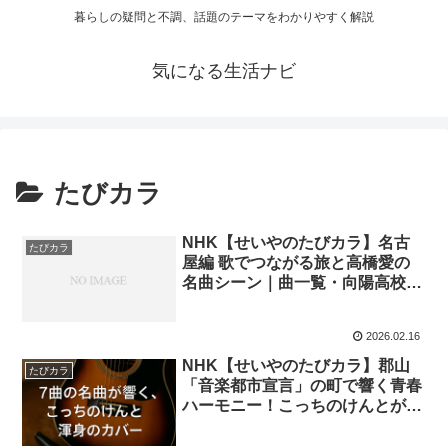
暮らしの疑問と不調、話題のテーマをわかりやすく解説
気になる生活ナビ
たびカラ
NHK【せいやのたびカラ】名古
たびカラ
屋編 歌でつながる旅と高橋愛の
名曲シーン｜曲一覧・向陽高校・
夫婦エピソードまとめ｜2026年2
月23日
2026.02.16
NHK【せいやのたびカラ】郡山
たびカラ
「音楽都市宣言」の町で響く青春
ハーモニー！こっちのけんとが挑
む桑田佳祐カバーの感動｜2025
年9月15日放送