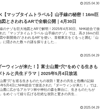
2025.04.30
HK【マップタイムトラベル】山手線の秘密！16m巨
地図とさわれるARで全貌公開｜4月30日
線のナゾを巨大地図とARで解明！2025年4月30日、NHK総合で放
れた『マップタイムトラベル 山手線のナゾ』では、高さ16mの巨
図や新開発の“さわれるAR”を使い、首都東京をぐるっと囲む「山
」に隠された数々の謎を探りました...
2025.04.29
ダーウィンが来た！】富士山麓“穴”をめぐる生きも
バトルと共生ドラマ｜2025年5月4日放送
山麓“穴”を巡る生きものたちの攻防！驚きの共生と危機の記録
25年5月4日にNHK総合で放送された『ダーウィンが来た！』では、
山麓に広がるアカマツ林や神社の森を舞台に、生きものたちが
」をめぐって繰り広げる壮絶な攻防と驚きの共生...
2025.04.29