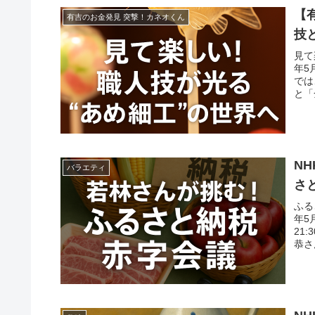
【
有吉のお金発見 突撃！カネオくん
技
見て
年5
では
と「
N
バラエティ
さ
ふる
年5
21
恭さ