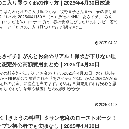
のこ入り豚つくねの作り方｜2025年4月30日放送
ごはん＆たけのこ入り豚つくね｜牧野直子さん直伝！春の香り満
2品レシピ2025年4月30日（水）放送のNHK「あさイチ」“みん
ゴハンだよ”のコーナーでは、春の食卓にぴったりのレシピ「若竹
ん」と「たけのこ入り豚つくね」が紹介され...
2025.04.28
あさイチ】がんとお金のリアル！保険が下りない理
と想定外の高額費用まとめ｜2025年4月30日
かの想定外が…がんとお金のリアル2025年4月30日（水）朝8時
分からNHK総合で放送される『あさイチ』では、がん治療にかかる
定外のお金」に焦点を当てます。がんは早期発見すれば安心と思
がちですが、治療や検査に思わぬ費用がかか...
2025.04.28
HK【きょうの料理】タサン志麻のローストポーク！
ーブン初心者でも失敗なし｜2025年4月30日