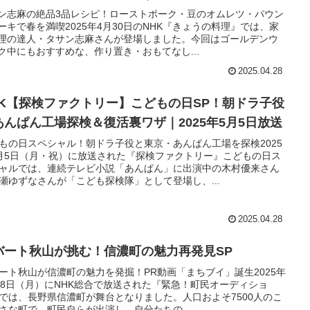
ン志麻の絶品3品レシピ！ローストポーク・豆のオムレツ・パウン
ーキで春を満喫2025年4月30日のNHK『きょうの料理』では、家
理の達人・タサン志麻さんが登場しました。今回はゴールデンウ
ク中にもおすすめな、作り置き・おもてなし...
2025.04.28
HK【探検ファクトリー】こどもの日SP！朝ドラ子役
あんぱん工場探検＆復活裏ワザ｜2025年5月5日放送
もの日スペシャル！朝ドラ子役と東京・あんぱん工場を探検2025
月5日（月・祝）に放送された『探検ファクトリー』こどもの日ス
ャルでは、連続テレビ小説「あんぱん」に出演中の木村優来さん
瀬ゆずなさんが「こども探検隊」として登場し、...
2025.04.28
バート秋山が挑む！信濃町の魅力再発見SP
ート秋山が信濃町の魅力を発掘！PR動画「まちブイ」誕生2025年
28日（月）にNHK総合で放送された『緊急！町民オーディショ
では、長野県信濃町が舞台となりました。人口およそ7500人のこ
さな町で、町民自らが出演し、自分たちの...