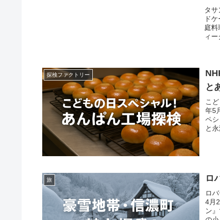
タサ
ドケ
庭料
ィー
N
探検ファクトリー
と
こど
年5
ペシ
と永
ロ
旅
ロバ
4月
ン』
の小