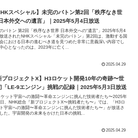
NHKスペシャル】未完のバトン第2回「秩序なき世
 日本外交への遺言」｜2025年5月4日放送
のバトン 第2回「秩序なき世界 日本外交への“遺言”」2025年5月4
放送されたNHKスペシャル「未完のバトン」第2回は、激動する国
会における日本の進むべき道を見つめた非常に意義深い内容でし
中心となったのは、2023年に亡く...
2025.04.29
新プロジェクトX】H3ロケット開発10年の奇跡〜世
初「LE-9エンジン」挑戦の記録｜2025年5月3日放送
ロケット宇宙への激闘〜革命エンジンに挑んだ技術者たち〜2025年
3日、NHK総合『新プロジェクトX〜挑戦者たち〜』では、「H3ロ
ト宇宙への激闘〜革命エンジンに挑んだ技術者たち〜」が放送さ
した。宇宙開発の未来をかけた日本の挑戦...
2025.04.29