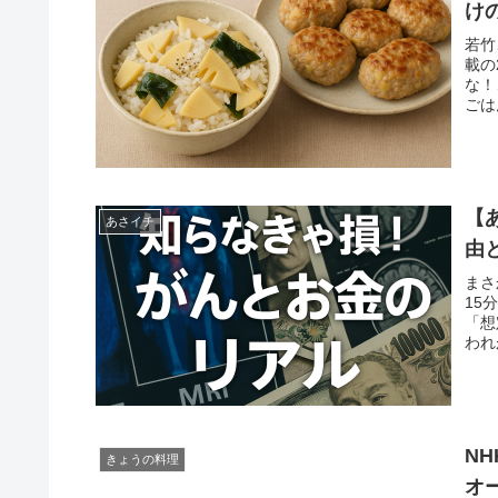
け
若竹
載の
な！
ごは
【
あさイチ
由
まさ
15
「想
われ
N
きょうの料理
オ