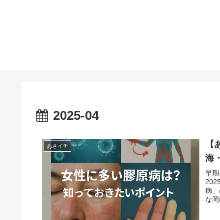
2025-04
【
あさイチ
海
早期
20
病」
な岡