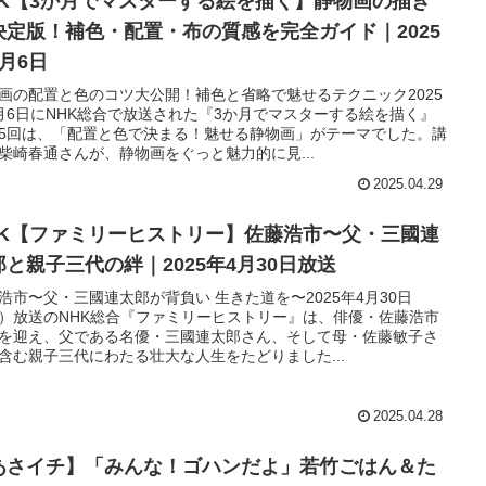
HK【3か月でマスターする絵を描く】静物画の描き
決定版！補色・配置・布の質感を完全ガイド｜2025
5月6日
画の配置と色のコツ大公開！補色と省略で魅せるテクニック2025
月6日にNHK総合で放送された『3か月でマスターする絵を描く』
5回は、「配置と色で決まる！魅せる静物画」がテーマでした。講
柴崎春通さんが、静物画をぐっと魅力的に見...
2025.04.29
HK【ファミリーヒストリー】佐藤浩市〜父・三國連
郎と親子三代の絆｜2025年4月30日放送
浩市〜父・三國連太郎が背負い 生きた道を〜2025年4月30日
）放送のNHK総合『ファミリーヒストリー』は、俳優・佐藤浩市
を迎え、父である名優・三國連太郎さん、そして母・佐藤敏子さ
含む親子三代にわたる壮大な人生をたどりました...
2025.04.28
あさイチ】「みんな！ゴハンだよ」若竹ごはん＆た