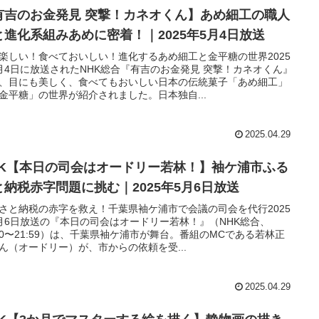
有吉のお金発見 突撃！カネオくん】あめ細工の職人
と進化系組みあめに密着！｜2025年5月4日放送
楽しい！食べておいしい！進化するあめ細工と金平糖の世界2025
月4日に放送されたNHK総合『有吉のお金発見 突撃！カネオくん』
、目にも美しく、食べてもおいしい日本の伝統菓子「あめ細工」
金平糖」の世界が紹介されました。日本独自...
2025.04.29
HK【本日の司会はオードリー若林！】袖ケ浦市ふる
と納税赤字問題に挑む｜2025年5月6日放送
さと納税の赤字を救え！千葉県袖ケ浦市で会議の司会を代行2025
月6日放送の『本日の司会はオードリー若林！』（NHK総合、
:30〜21:59）は、千葉県袖ケ浦市が舞台。番組のMCである若林正
ん（オードリー）が、市からの依頼を受...
2025.04.29