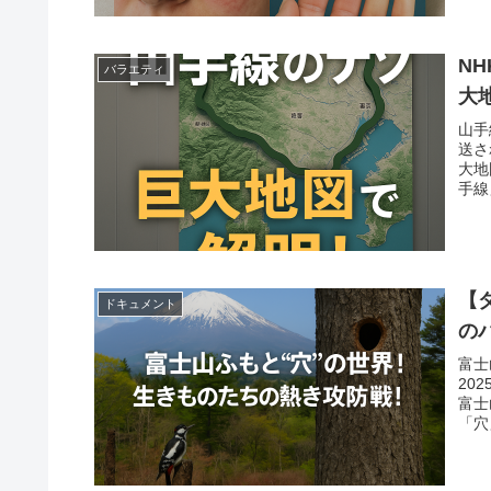
N
バラエティ
大
山手
送さ
大地
手線
【
ドキュメント
の
富士
20
富士
「穴