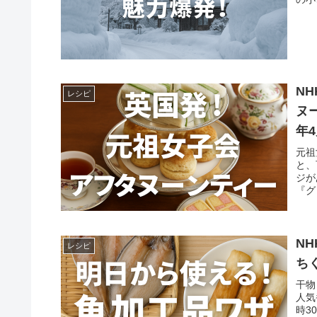
N
レシピ
ヌ
年4
元祖
と、
ジが
『グ
N
レシピ
ち
干物
人気
時3