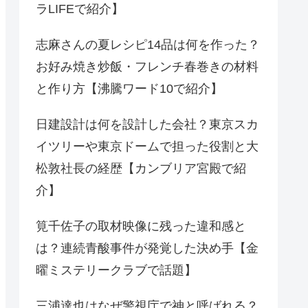
ラLIFEで紹介】
志麻さんの夏レシピ14品は何を作った？
お好み焼き炒飯・フレンチ春巻きの材料
と作り方【沸騰ワード10で紹介】
日建設計は何を設計した会社？東京スカ
イツリーや東京ドームで担った役割と大
松敦社長の経歴【カンブリア宮殿で紹
介】
筧千佐子の取材映像に残った違和感と
は？連続青酸事件が発覚した決め手【金
曜ミステリークラブで話題】
三浦達也はなぜ警視庁で神と呼ばれる？