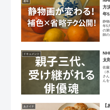
N
趣味
方
年
静物
年5
の第
師の
N
ドキュメント
太
佐藤
（水
さん
んを
【
あさイチ