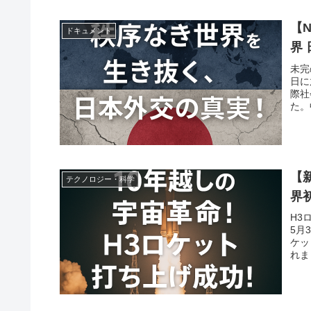
【
ドキュメント
界
未完
日に
際社
た。
【
テクノロジー・科学
界
H3
5月
ケッ
れま