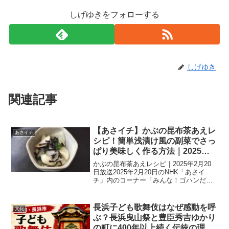
しげゆきをフォローする
しげゆき
関連記事
【あさイチ】かぶの昆布茶あえレ
あさイチ
シピ！簡単浅漬け風の副菜でさっ
ぱり美味しく作る方法｜2025年2
月20日放送
かぶの昆布茶あえレシピ｜2025年2月20
日放送2025年2月20日のNHK「あさイ
チ」内のコーナー「みんな！ゴハンだ
よ」で、料理研究家の夏梅美智子さんが
「かぶの昆布茶あえ」の作り方を紹介し
ました。かぶをスライスして昆布茶とお
長浜子ども歌舞伎はなぜ感動を呼
文化
酢であえるだけ...
ぶ？長浜曳山祭と豊臣秀吉ゆかり
の町に400年以上続く伝統の理由