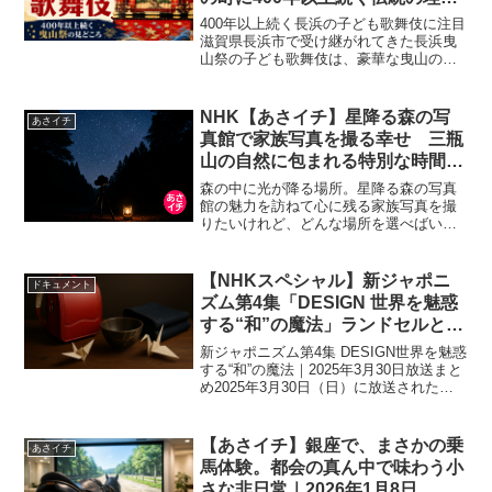
【ひむバス！で話題】
400年以上続く長浜の子ども歌舞伎に注目
滋賀県長浜市で受け継がれてきた長浜曳
山祭の子ども歌舞伎は、豪華な曳山の舞
台で地元の子どもたちが演じる伝統芸能
です。小さな役者たちの真剣な姿や、町
ぐるみで支える文化が感動を呼び、近年
NHK【あさイチ】星降る森の写
あさイチ
は大河ドラマゆかりの...
真館で家族写真を撮る幸せ 三瓶
山の自然に包まれる特別な時間｜
2025年11月19日
森の中に光が降る場所。星降る森の写真
館の魅力を訪ねて心に残る家族写真を撮
りたいけれど、どんな場所を選べばいい
か迷っていませんか？自然の中で、家族
の「今」を美しく残したい人におすすめ
なのが、島根県大田市にある星降る森の
【NHKスペシャル】新ジャポニ
ドキュメント
写真館です。この記事では...
ズム第4集「DESIGN 世界を魅惑
する“和”の魔法」ランドセルと金
継ぎに世界が熱視線｜2025年3月
新ジャポニズム第4集 DESIGN世界を魅惑
30日放送
する“和”の魔法｜2025年3月30日放送まと
め2025年3月30日（日）に放送された
『NHKスペシャル 新ジャポニズム第4集
DESIGN世界を魅惑する“和”の魔法』で
は、日本のデザインがなぜ世...
【あさイチ】銀座で、まさかの乗
あさイチ
馬体験。都会の真ん中で味わう小
さな非日常｜2026年1月8日