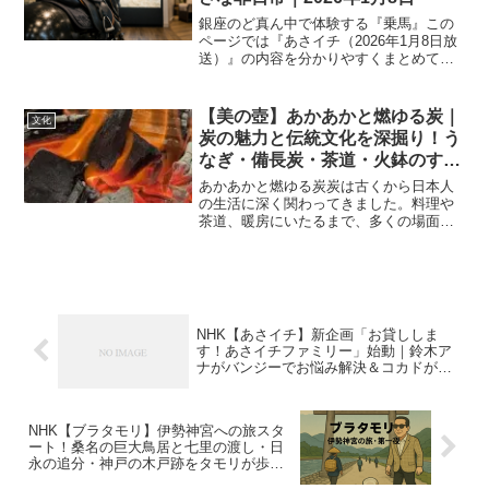
銀座のど真ん中で体験する『乗馬』この
ページでは『あさイチ（2026年1月8日放
送）』の内容を分かりやすくまとめてい
ます。いまオシ！LIVEで紹介される『銀
座で乗馬！？』は、東京・中央区という
都会の中心で体験できる意外性が最大の
【美の壺】あかあかと燃ゆる炭｜
文化
魅力です。銀座...
炭の魅力と伝統文化を深掘り！う
なぎ・備長炭・茶道・火鉢のすべ
て【2025年3月10日放送】
あかあかと燃ゆる炭炭は古くから日本人
の生活に深く関わってきました。料理や
茶道、暖房にいたるまで、多くの場面で
炭が使われています。NHKの『美の壺』
では、そんな炭の魅力に迫りました。今
回は、うなぎを美味しく焼くための炭の
使い方、日本が誇る紀州...
NHK【あさイチ】新企画「お貸ししま
す！あさイチファミリー」始動｜鈴木ア
ナがバンジーでお悩み解決＆コカドが形
見セーター修復｜2025年3月31日放送内
容まとめ
NHK【ブラタモリ】伊勢神宮への旅スタ
ート！桑名の巨大鳥居と七里の渡し・日
永の追分・神戸の木戸跡をタモリが歩く
｜2025年4月5日放送