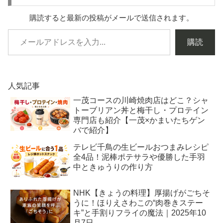
購読すると最新の投稿がメールで送信されます。
購読
人気記事
一茂コースの川崎焼肉店はどこ？シャ
トーブリアン丼と梅干し・プロテイン
専門店も紹介【一茂×かまいたちゲン
バで紹介】
テレビ千鳥の生ビールおつまみレシピ
全4品！泥棒ポテサラや優勝した手羽
中ときゅうりの作り方
NHK【きょうの料理】厚揚げがごちそ
うに！ほりえさわこの“肉巻きステー
キ”と手割りフライの魔法｜2025年10
月7日