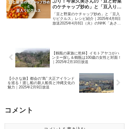
ぷり！今泉久美さんの「豆と野菜
のケチャップ炒め」と「豆入りピ
クルス」｜2025年4月8日放送
「豆と野菜のケチャップ炒め」と「豆入
りピクルス」レシピ紹介｜2025年4月8日
放送2025年4月8日（火）のNHK「あさイ
チ」“みんな！ゴハンだよ”では、料理研究
家の今泉久美さんが考案した2つの豆料理
が紹介されました。1つ目は、野菜と大豆
を...
【鶴瓶の家族に乾杯】イモトアヤコがハ
ンター探し＆鶴瓶は100歳の女性と対面！
｜2025年2月10日放送
【小さな旅】都会の“島” 大正アイランド
を巡る！渡し船の新人船長と沖縄文化の
魅力｜2025年2月9日放送
コメント