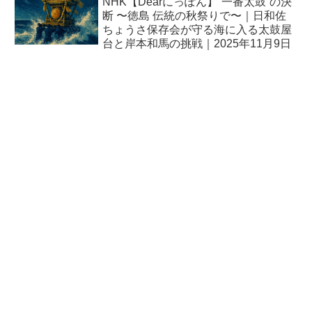
NHK【Dearにっぽん】“一番太鼓”の決
断 〜徳島 伝統の秋祭りで〜｜日和佐
ちょうさ保存会が守る海に入る太鼓屋
台と岸本和馬の挑戦｜2025年11月9日