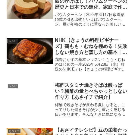
西のかけはし！バウムクーヘンの
歴史と日本での進化、家庭で作れ
るバウムクーヘントルテも紹介｜
バウムクーヘン｜2025年3月17日放送結
2025年3月17日放送
婚式の引き出物といえばバウムクーヘ
ン。層が年輪のように重なった美しい焼
き菓子は、日本では「長寿」「繁栄」の
象徴としてお祝いごとに欠かせない存在
です。しかし、このバウムクーヘン、本
NHK【きょうの料理ビギナー
レシピ
場ドイツではあまり売...
ズ】鶏もも・むねを極める！失敗
しない焼き方と蒸し方の基本｜
2025年5月28日放送
鶏肉おかずの基本レッスン！もも・むね
のはじめの一歩2025年5月28日（水）放
送のNHK Eテレ【きょうの料理ビギナー
ズ】は、「肉おかずの基本をマスター！
（3）鶏肉 はじめの一歩」がテーマ。5分
間という短い放送時間ながら、鶏肉の部
梅酢スタミナ焼きそばは酸っぱ
レシピ
位ごとの使...
い？梅酢の量とべちゃっとしない
作り方【あさイチで紹介】
梅酢で焼きそばが変わる夏になると、こ
ってりした焼きそばが少し重たく感じる
日があります。そんなときに気になるの
が、梅酢スタミナ焼きそばです。『あさ
イチ 愛（め）でたいnippon 和歌山▼ぺー
パードライバー講習が人気（2026年7月9
【あさイチレシピ】豆の栄養たっ
あさイチ
日放送）...