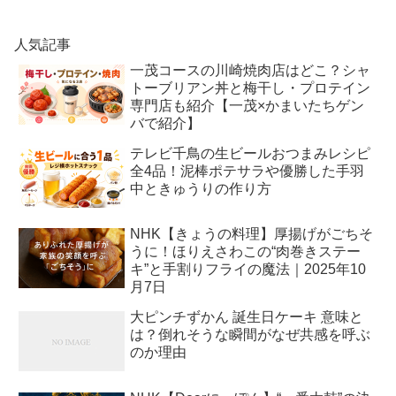
人気記事
一茂コースの川崎焼肉店はどこ？シャ
トーブリアン丼と梅干し・プロテイン
専門店も紹介【一茂×かまいたちゲン
バで紹介】
テレビ千鳥の生ビールおつまみレシピ
全4品！泥棒ポテサラや優勝した手羽
中ときゅうりの作り方
NHK【きょうの料理】厚揚げがごちそ
うに！ほりえさわこの“肉巻きステー
キ”と手割りフライの魔法｜2025年10
月7日
大ピンチずかん 誕生日ケーキ 意味と
は？倒れそうな瞬間がなぜ共感を呼ぶ
のか理由