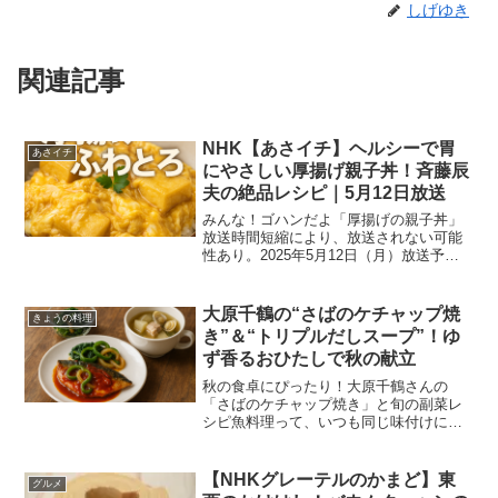
しげゆき
関連記事
NHK【あさイチ】ヘルシーで胃
あさイチ
にやさしい厚揚げ親子丼！斉藤辰
夫の絶品レシピ｜5月12日放送
みんな！ゴハンだよ「厚揚げの親子丼」
放送時間短縮により、放送されない可能
性あり。2025年5月12日（月）放送予定
の『あさイチ』（NHK総合）の人気料理
コーナー「みんな！ゴハンだよ」では、
日本料理研究家・斉藤辰夫さんが提案す
大原千鶴の“さばのケチャップ焼
きょうの料理
る「厚揚げの親子...
き”＆“トリプルだしスープ”！ゆ
ず香るおひたしで秋の献立
秋の食卓にぴったり！大原千鶴さんの
「さばのケチャップ焼き」と旬の副菜レ
シピ魚料理って、いつも同じ味付けにな
ってしまう…と感じたことはありません
か？そんなあなたにおすすめなのが、大
原千鶴さんが【きょうの料理】で紹介し
【NHKグレーテルのかまど】東
グルメ
た「さばのケチャップ焼き」...