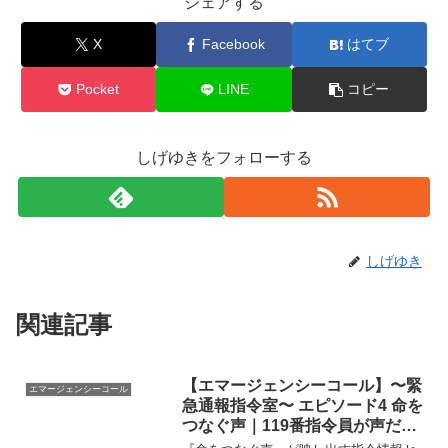
シェアする
X
Facebook
はてブ
Pocket
LINE
コピー
しげゆきをフォローする
しげゆき
関連記事
【エマージェンシーコール】〜緊
エマージェンシーコール
急通報指令室〜 エピソード4 命を
つなぐ声｜119番指令員が声だけ
で命をつなぐ指令情報センターの