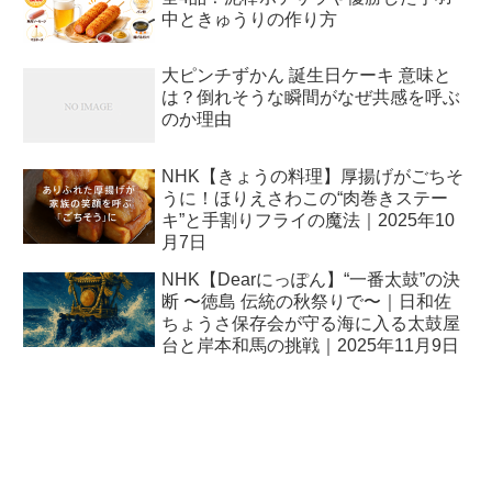
中ときゅうりの作り方
大ピンチずかん 誕生日ケーキ 意味と
は？倒れそうな瞬間がなぜ共感を呼ぶ
のか理由
NHK【きょうの料理】厚揚げがごちそ
うに！ほりえさわこの“肉巻きステー
キ”と手割りフライの魔法｜2025年10
月7日
NHK【Dearにっぽん】“一番太鼓”の決
断 〜徳島 伝統の秋祭りで〜｜日和佐
ちょうさ保存会が守る海に入る太鼓屋
台と岸本和馬の挑戦｜2025年11月9日