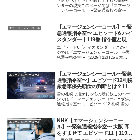
『命をつなぐ声』が映し出す指令情報セ
仕事｜2025年12月25日
ンターの現実このページでは『エマージ
ェンシーコール 〜緊急通報指令室〜
（2025年12月25日放送）』の内容を分か
りやすくまとめています。深夜の放送枠
で描かれたのは、119番の電話口だけを頼
【エマージェンシーコール】〜緊
エマージェンシーコール
りに命と向き合...
急通報指令室〜 エピソード6 バイ
スタンダー｜119番 指令室と現場
に居合わせた人の役割 2025年12
エピソード6「バイスタンダー」このペー
月25日
ジでは『エマージェンシーコール 〜緊
急通報指令室〜（2025年12月25日放
送）』の内容を分かりやすくまとめてい
ます。エピソード6「『バイスタンダ
ー』」は、事故や急病の現場に居合わせ
【エマージェンシーコール〜緊急
エマージェンシーコール
た人の行動と、それを...
通報指令室〜】エピソード12札幌
救急車優先順位の判断とは？119
番何を伝えるべきかと来ない理由
雪の札幌で描かれる命の最前線このペー
を解説｜2026年3月23日
ジでは『エマージェンシーコール〜緊急
通報指令室〜（エピソード12 札幌 雪の降
る町で）（2026年3月23日放送）』の内
容を分かりやすくまとめています。雪に
覆われた札幌で増え続ける緊急通報。そ
NHK【エマージェンシーコー
エマージェンシーコール
の裏側では、...
ル】〜緊急通報指令室〜 大阪 耳
をすませて エピソード11｜119番
指令室の裏側と声だけの判断｜