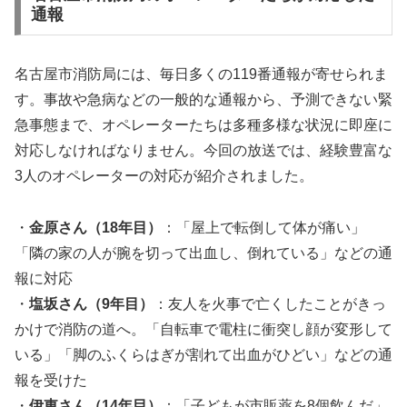
通報
名古屋市消防局には、毎日多くの119番通報が寄せられま
す。事故や急病などの一般的な通報から、予測できない緊
急事態まで、オペレーターたちは多種多様な状況に即座に
対応しなければなりません。今回の放送では、経験豊富な
3人のオペレーターの対応が紹介されました。
・
金原さん（18年目）
：「屋上で転倒して体が痛い」
「隣の家の人が腕を切って出血し、倒れている」などの通
報に対応
・
塩坂さん（9年目）
：友人を火事で亡くしたことがきっ
かけで消防の道へ。「自転車で電柱に衝突し顔が変形して
いる」「脚のふくらはぎが割れて出血がひどい」などの通
報を受けた
・
伊東さん（14年目）
：「子どもが市販薬を8個飲んだ」