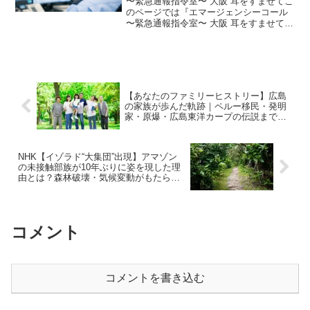
〜緊急通報指令室〜 大阪 耳をすませてこ
2025年12月25日
のページでは『エマージェンシーコール
〜緊急通報指令室〜 大阪 耳をすませて
（2025年12月25日放送）』の内容を分か
りやすくまとめています。119番の電話の
向こう側で、どのように命がつながれて
いる...
【あなたのファミリーヒストリー】広島
の家族が歩んだ軌跡｜ペルー移民・発明
家・原爆・広島東洋カープの伝説まで詳
しく紹介｜2025年2月24日
NHK【イゾラド“大集団”出現】アマゾン
の未接触部族が10年ぶりに姿を現した理
由とは？森林破壊・気候変動がもたらす
影響と現地ルポ｜2025年2月24日
コメント
コメントを書き込む