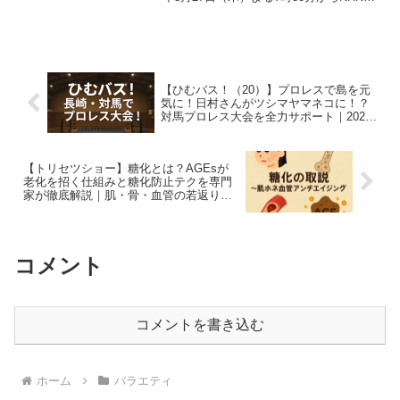
合で放送される『放送100年×元気100
倍 それいけ！朝ドラ名場面スペシャ
ル』は、連続テレビ小説（朝ドラ）ファ
ンはも...
【ひむバス！（20）】プロレスで島を元
気に！日村さんがツシマヤマネコに！？
対馬プロレス大会を全力サポート｜2025
年4月10日放送
【トリセツショー】糖化とは？AGEsが
老化を招く仕組みと糖化防止テクを専門
家が徹底解説｜肌・骨・血管の若返り術
｜4月10日放送
コメント
コメントを書き込む
ホーム
バラエティ