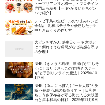
トーブリアン丼と梅干し・プロテイン
専門店も紹介【一茂×かまいたちゲン
バで紹介】
テレビ千鳥の生ビールおつまみレシピ
全4品！泥棒ポテサラや優勝した手羽
中ときゅうりの作り方
大ピンチずかん 誕生日ケーキ 意味と
は？倒れそうな瞬間がなぜ共感を呼ぶ
のか理由
NHK【きょうの料理】厚揚げがごちそ
うに！ほりえさわこの“肉巻きステー
キ”と手割りフライの魔法｜2025年10
月7日
NHK【Dearにっぽん】“一番太鼓”の決
断 〜徳島 伝統の秋祭りで〜｜日和佐
ちょうさ保存会が守る海に入る太鼓屋
台と岸本和馬の挑戦｜2025年11月9日