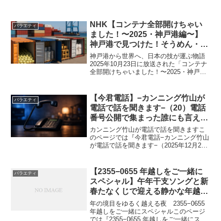
NHK【コンテナ全部開けちゃい
バラエティ
ました！〜2025・神戸港編〜】
神戸港で見つけた！そうめん・釣
り針・旗ポール…日本の職人技が
神戸港から世界へ、日本の技が運ぶ物語
世界で愛される理由｜2025年10
2025年10月23日に放送された「コンテナ
全部開けちゃいました！〜2025・神戸港
月23日放送
編〜」。出演は千葉雄大さんと濱田マリ
さん。神戸港の巨大なヤードに並ぶコン
テナを、ひとつひとつ開けながら「日本
【今君電話】−カンニング竹山が
バラエティ
から世界へ、...
電話で話を聞きます−（20）電話
番号公開で集まった誰にも言えな
い話とは｜2025年12月26日
カンニング竹山が電話で話を聞きますこ
のページでは『今君電話−カンニング竹山
が電話で話を聞きます−（2025年12月26
日放送）』の内容を分かりやすくまとめ
ています。この番組は、誰かに評価され
るためでも、答えを出すためでもなく、
【2355−0655 年越しをご一緒に
バラエティ
「今、話したい...
スペシャル】午年干支ソングと新
春たなくじで迎える静かな年越し
の25分｜2025年12月31日
年の境目をゆるく越える夜 2355−0655
年越しをご一緒にスペシャルこのページ
では『2355−0655 年越しをご一緒にスペ