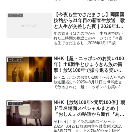
シャル（2025年12月31日放送）』の内容
を分かりやすくまとめています。紅白歌
合戦の熱気がひと段落したあと、静か...
【今夜も生でさだまさし】両国国
バラエティ
技館から21年目の新春生放送 歌
と人生が交差した夜｜2026年1月
1日
年の始まりはこの声から 生放送で紡が
れた二時間の物語このページでは『今夜
も生でさだまさし（2026年1月1日放
送）』の内容を分かりやすくまとめてい
ます。2026年の幕開けを告げたのは、今
夜も生でさだまさしの新春生放送でし
NHK【超・ニッポンのお笑い100
バラエティ
た。深夜0時20分か...
年】土8戦争とひょうきん族の衝
撃！放送100年で振り返る笑いの
進化史 2025年8月11日
超・ニッポンのお笑い100年〜芸人たちの
放送開拓史〜2025年8月11日にNHK総合
で放送された「超・ニッポンのお笑い100
年〜芸人たちの放送開拓史〜」は、日本
の放送史100年の中で生まれた笑いの変遷
をたどる特別番組です。漫才・コント・
NHK【放送100年×元気100倍】朝
バラエティ
バラ...
ドラ名場面スペシャルまとめ｜
『おしん』の秘話から新作『あん
ぱん』最新情報まで一挙紹介！
それいけ！朝ドラ名場面スペシャル｜
2025年3月27日
2025年3月27日放送内容を徹底解説2025
年3月27日（木）よる7時30分からNHK総