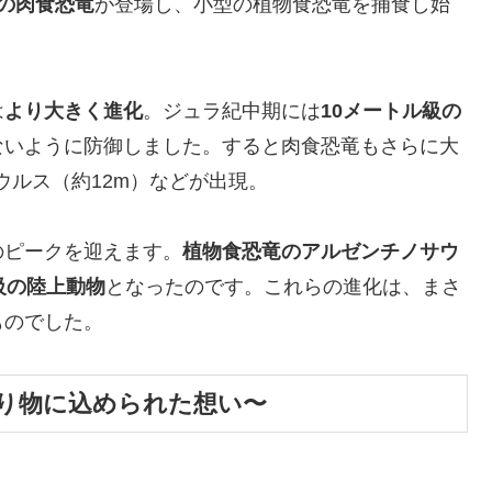
の肉食恐竜
が登場し、小型の植物食恐竜を捕食し始
は
より大きく進化
。ジュラ紀中期には
10メートル級の
ないように防御しました。すると肉食恐竜もさらに大
ウルス（約12m）などが出現。
のピークを迎えます。
植物食恐竜のアルゼンチノサウ
級の陸上動物
となったのです。これらの進化は、まさ
ものでした。
り物に込められた想い〜