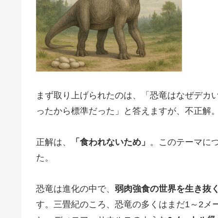
まず取り上げられたのは、「恐竜はなぜデカ
ったから標準だった」と答えますが、不正解
正解は、
「食われないため」
。このテーマに
た。
恐竜は進化の中で、
弱肉強食の世界を生き抜
す。三畳紀のころ、恐竜の多くはまだ1～2メ