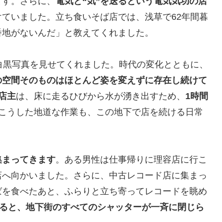
ます。さらに、
電気と“気”を送るという電気気功の店
ていました。立ち食いそば店では、浅草で62年間暮
番地がないんだ」と教えてくれました。
白黒写真を見せてくれました。時代の変化とともに、
の空間そのものはほとんど姿を変えずに存在し続けて
店主
は、床に走るひびから水が湧き出すため、
1時間
こうした地道な作業も、この地下で店を続ける日常
集まってきます
。ある男性は仕事帰りに理容店に行こ
店へ向かいました。さらに、中古レコード店に集まっ
ばを食べたあと、ふらりと立ち寄ってレコードを眺め
出ると、地下街のすべてのシャッターが一斉に閉じら