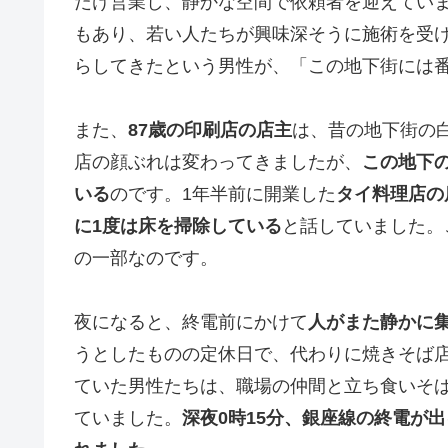
だけ営業し、静かな空間で依頼者を迎えてい
もあり、若い人たちが興味深そうに施術を受け
らしてきたという男性が、「この地下街には
また、
87歳の印刷店の店主
は、昔の地下街の
店の顔ぶれは変わってきましたが、
この地下
いる
のです。1年半前に開業した
タイ料理店の
に1度は床を掃除している
と話していました。
の一部なのです。
夜になると、終電前にかけて
人がまた静かに
うとしたものの定休日で、代わりに焼きそば
ていた男性たちは、職場の仲間と立ち食いそ
ていました。
深夜0時15分、銀座線の終電が