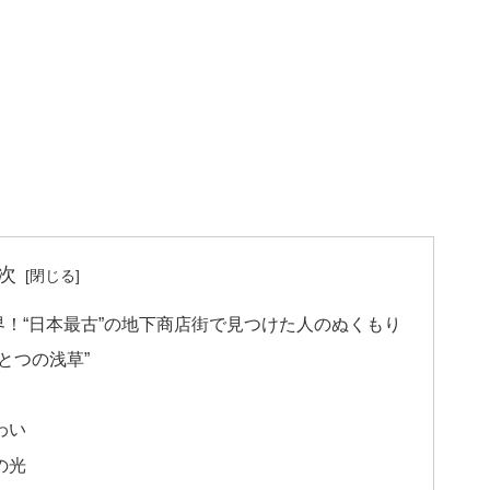
次
！“日本最古”の地下商店街で見つけた人のぬくもり
とつの浅草”
わい
の光