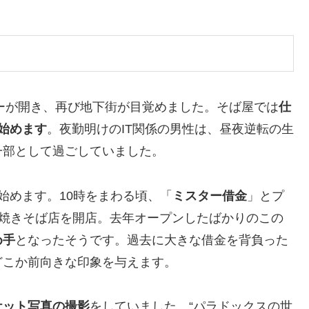
ターが開き、再び地下街が目覚めました。そば屋では
仕
始めます
。夜勤明けのIT関係の男性は、昼夜逆転の生
一部として過ごしていました。
始めます。10時をまわる頃、「
ミスター借金
」とプ
の焼きそば店を開店。去年オープンしたばかりのこの
め手
となったそうです。過去に大きな借金を背負った
どこか前向きな印象を与えます。
ケット写真の撮影
をしていました。“パラドックスの世