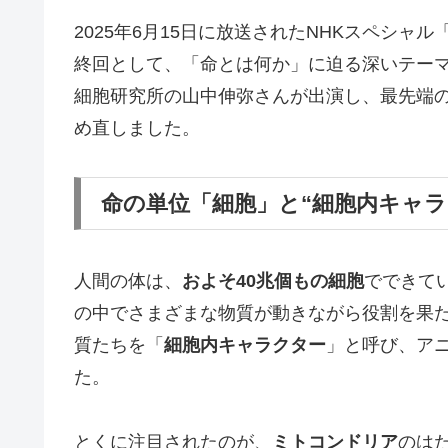
2025年6月15日に放送されたNHKスペシャル
終回として、「命とは何か」に迫る深いテーマ
細胞研究所の山中伸弥さんが出演し、最先端
め直しました。
命の単位「細胞」と“細胞内キャ
人間の体は、
およそ40兆個もの細胞
でできて
の中でさまざまな物質が動きながら役割を果
質たちを「
細胞内キャラクター
」と呼び、ア
た。
とくに注目されたのが、
ミトコンドリア
のは