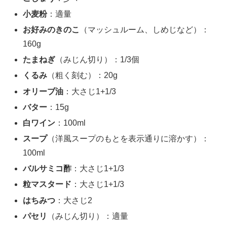
小麦粉
：適量
お好みのきのこ
（マッシュルーム、しめじなど）：
160g
たまねぎ
（みじん切り）：1/3個
くるみ
（粗く刻む）：20g
オリーブ油
：大さじ1+1/3
バター
：15g
白ワイン
：100ml
スープ
（洋風スープのもとを表示通りに溶かす）：
100ml
バルサミコ酢
：大さじ1+1/3
粒マスタード
：大さじ1+1/3
はちみつ
：大さじ2
パセリ
（みじん切り）：適量