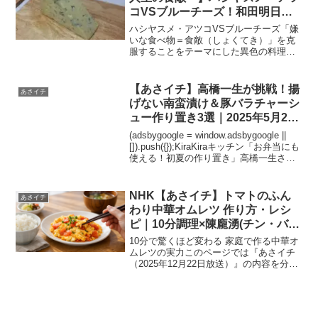
コVSブルーチーズ！和田明日香
の絶品チャーハンで食敵克服なる
ハシヤスメ・アツコVSブルーチーズ「嫌
か？｜2025年3月22日放送
いな食べ物＝食敵（しょくてき）」を克
服することをテーマにした異色の料理番
組『ボクを食べないキミへ〜人生の食
敵〜』。今回の主役は、元BiSHメンバー
であるハシヤスメ・アツコさん。彼女が
【あさイチ】高橋一生が挑戦！揚
あさイチ
挑むのは、強烈な香り...
げない南蛮漬け＆豚バラチャーシ
ュー作り置き3選｜2025年5月27
日放送
(adsbygoogle = window.adsbygoogle ||
[]).push({});KiraKiraキッチン「お弁当にも
使える！初夏の作り置き」高橋一生さん
が挑戦！5月27日(火)放送の『あさイチ』
（NHK総合）では、人気コ...
NHK【あさイチ】トマトのふん
あさイチ
わり中華オムレツ 作り方・レシ
ピ｜10分調理×陳龐湧(チン・バン
ユウ)監修｜2025年12月22日
10分で驚くほど変わる 家庭で作る中華オ
ムレツの実力このページでは『あさイチ
（2025年12月22日放送）』の内容を分か
りやすくまとめています。年末年始は食
事の準備が増え、手早く作れて満足感の
ある料理が求められます。そんな中で紹
介されたのが...