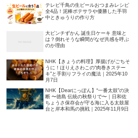
テレビ千鳥の生ビールおつまみレシピ
全4品！泥棒ポテサラや優勝した手羽
中ときゅうりの作り方
大ピンチずかん 誕生日ケーキ 意味と
は？倒れそうな瞬間がなぜ共感を呼ぶ
のか理由
NHK【きょうの料理】厚揚げがごちそ
うに！ほりえさわこの“肉巻きステー
キ”と手割りフライの魔法｜2025年10
月7日
NHK【Dearにっぽん】“一番太鼓”の決
断 〜徳島 伝統の秋祭りで〜｜日和佐
ちょうさ保存会が守る海に入る太鼓屋
台と岸本和馬の挑戦｜2025年11月9日