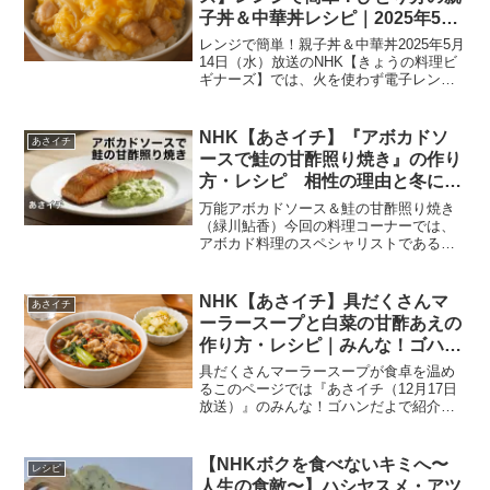
子丼＆中華丼レシピ｜2025年5月
14日放送
レンジで簡単！親子丼＆中華丼2025年5月
14日（水）放送のNHK【きょうの料理ビ
ギナーズ】では、火を使わず電子レンジ
だけで手軽に作れる「レンジで親子丼」
と「レンジで中華丼」のレシピが紹介さ
れました。どちらも1人分ずつ手軽に作れ
NHK【あさイチ】『アボカドソ
あさイチ
るレシピで、...
ースで鮭の甘酢照り焼き』の作り
方・レシピ 相性の理由と冬に合
うコツを深掘り｜2025年12月8日
万能アボカドソース＆鮭の甘酢照り焼き
（緑川鮎香）今回の料理コーナーでは、
アボカド料理のスペシャリストである緑
川鮎香さんが、季節にもぴったりの『万
能アボカドソース』と『鮭の甘酢照り焼
き アボカドソース』を紹介します。アボ
NHK【あさイチ】具だくさんマ
あさイチ
カドのコクとらっきょう...
ーラースープと白菜の甘酢あえの
作り方・レシピ｜みんな！ゴハン
だよ 市瀬悦子 家庭向け麻辣湯 12
具だくさんマーラースープが食卓を温め
月17日
るこのページでは『あさイチ（12月17日
放送）』のみんな！ゴハンだよで紹介さ
れた具だくさんマーラースープについ
て、番組内容をもとに分かりやすくまと
めています。寒い時期に体が温まり、野
【NHKボクを食べないキミへ〜
レシピ
菜もしっかりとれる一杯...
人生の食敵〜】ハシヤスメ・アツ