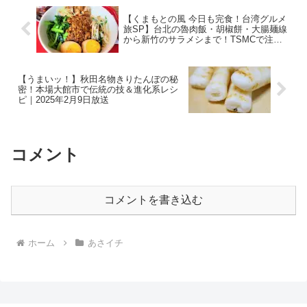
【くまもとの風 今日も完食！台湾グルメ
旅SP】台北の魯肉飯・胡椒餅・大腸麺線
から新竹のサラメシまで！TSMCで注目
の台湾食文化を大調査｜2024年2月11日
放送
【うまいッ！】秋田名物きりたんぽの秘
密！本場大館市で伝統の技＆進化系レシ
ピ｜2025年2月9日放送
コメント
コメントを書き込む
ホーム
あさイチ