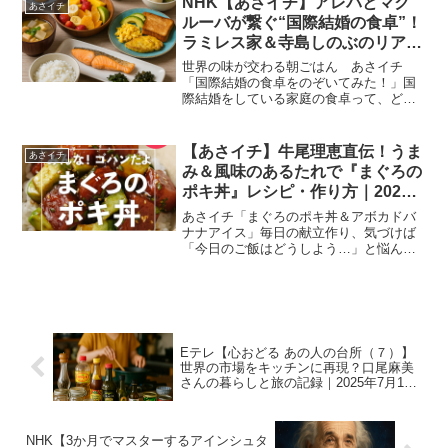
NHK【あさイチ】アレパとマク
あさイチ
ば、豚肉で作...
ルーバが繋ぐ“国際結婚の食卓”！
ラミレス家＆寺島しのぶのリアル
朝ごはん事情｜2025年11月5日
世界の味が交わる朝ごはん あさイチ
「国際結婚の食卓をのぞいてみた！」国
際結婚をしている家庭の食卓って、どん
な風なんだろう？異なる文化がひとつの
食卓に集まると、どんな香りや会話が生
まれるのか気になりますよね。今回の
【あさイチ】牛尾理恵直伝！うま
あさイチ
『あさイチ』では、寺島しのぶ...
み＆風味のあるたれで『まぐろの
ポキ丼』レシピ・作り方｜2025
年9月22日放送
あさイチ「まぐろのポキ丼＆アボカドバ
ナナアイス」毎日の献立作り、気づけば
「今日のご飯はどうしよう…」と悩んで
いませんか？忙しい朝や仕事帰りには、
なるべく手間をかけずに、でも家族みん
なが笑顔になれる料理を用意したいもの
です。そんな時に頼りにな...
Eテレ【心おどる あの人の台所（７）】
世界の市場をキッチンに再現？口尾麻美
さんの暮らしと旅の記録｜2025年7月15
日放送
NHK【3か月でマスターするアインシュタ