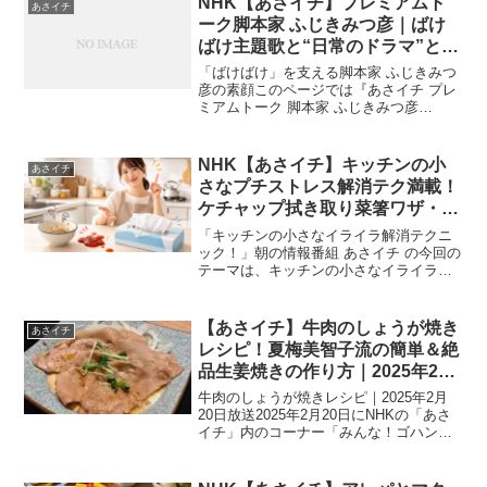
NHK【あさイチ】プレミアムト
あさイチ
ノンオイルでヘルシー...
ーク脚本家 ふじきみつ彦｜ばけ
ばけ主題歌と“日常のドラマ”と
は？｜2026年1月23日★
「ばけばけ」を支える脚本家 ふじきみつ
彦の素顔このページでは『あさイチ プレ
ミアムトーク 脚本家 ふじきみつ彦
（2026年1月23日放送）』の内容を分か
りやすくまとめています。ゲストは、連
続テレビ小説 ばけばけ の脚本家・ふじき
NHK【あさイチ】キッチンの小
あさイチ
みつ彦さん。...
さなプチストレス解消テク満載！
ケチャップ拭き取り菜箸ワザ・温
泉卵を振って白身が残らない理
「キッチンの小さなイライラ解消テクニ
由・ゆず「幾重」震災伝承の思い
ック！」朝の情報番組 あさイチ の今回の
テーマは、キッチンの小さなイライラ解
｜2026年3月3日
消テクニック です。納豆を食べたあとの
お茶碗、テーブルにこぼれたケチャッ
プ、なかなか開かない箱ティッシュのビ
【あさイチ】牛肉のしょうが焼き
あさイチ
ニール……どれも「命...
レシピ！夏梅美智子流の簡単＆絶
品生姜焼きの作り方｜2025年2月
20日放送
牛肉のしょうが焼きレシピ｜2025年2月
20日放送2025年2月20日にNHKの「あさ
イチ」内のコーナー「みんな！ゴハンだ
よ」で、料理研究家の夏梅美智子さんが
「牛肉のしょうが焼き」の作り方を紹介
しました。牛肉のしょうが焼きといえ