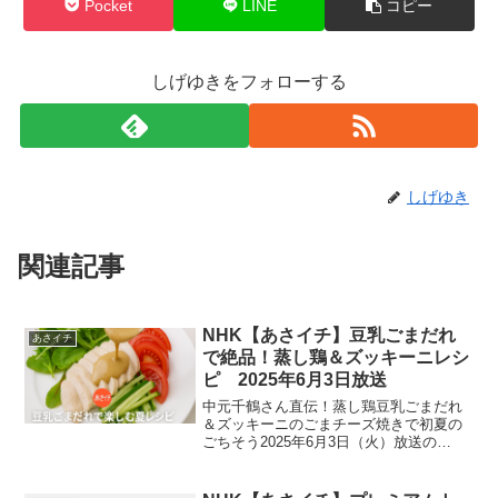
Pocket
LINE
コピー
しげゆきをフォローする
しげゆき
関連記事
NHK【あさイチ】豆乳ごまだれ
あさイチ
で絶品！蒸し鶏＆ズッキーニレシ
ピ 2025年6月3日放送
中元千鶴さん直伝！蒸し鶏豆乳ごまだれ
＆ズッキーニのごまチーズ焼きで初夏の
ごちそう2025年6月3日（火）放送の
NHK「あさイチ」内の人気コーナー「み
んな！ゴハンだよ」では、料理研究家の
中元千鶴さんが登場し、蒸し鶏にかける