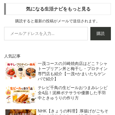
気になる生活ナビをもっと見る
購読すると最新の投稿がメールで送信されます。
購読
人気記事
一茂コースの川崎焼肉店はどこ？シャ
トーブリアン丼と梅干し・プロテイン
専門店も紹介【一茂×かまいたちゲン
バで紹介】
テレビ千鳥の生ビールおつまみレシピ
全4品！泥棒ポテサラや優勝した手羽
中ときゅうりの作り方
NHK【きょうの料理】厚揚げがごちそ