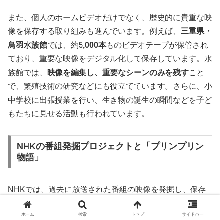
また、個人のホームビデオだけでなく、歴史的に貴重な映
像を保存する取り組みも進んでいます。例えば、
三重県・
鳥羽水族館
では、約
5,000本
ものビデオテープが保管され
ており、重要な映像をデジタル化して保存しています。水
族館では、
映像を編集し、重要なシーンのみを残す
こと
で、繁殖技術の研究などにも役立てています。さらに、小
中学校に出張授業を行い、生き物の誕生の瞬間などを子ど
もたちに見せる活動も行われています。
NHKの番組発掘プロジェクトと「プリンプリン
物語」
NHKでは、過去に放送された番組の映像を発掘し、保存
する活動を続けています。その一環として、**「プリンプ
ホーム
検索
トップ
サイドバー
リン物語」**の映像を探す取り組みが紹介されました。こ