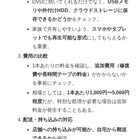
DVDに焼いてくれるだけでなく、
USBメモ
リや外付けHDD、クラウドストレージに保
存できるかどうか
をチェック。
家族で共有しやすいよう、
スマホやタブレ
ットでも再生可能な形式
にしてもらえるか
も重要。
費用の比較
1本あたりの料金を確認し、
追加費用（修復
費や長時間テープの料金）
がかからないか
を事前にチェック。
相場としては、
1本あたり1,000円〜5,000円
程度
だが、特別な処理が必要な場合は追加
料金が発生することもある。
配送・持ち込みの対応
店舗への持ち込みが可能か、自宅から郵送
できるか
を確認。