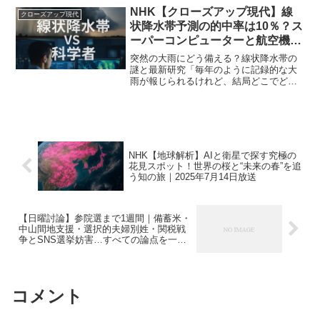
作戦を起点に、国際秩序がどこへ向かお
NHK【クローズアップ現代】線
クローズアップ現代
うとしているのかを...
状降水帯予測の的中率は10％？ス
ーパーコンピューターと航空機観
測が挑む未来の天気予報｜2025
突然の大雨にどう備える？線状降水帯の
年9月30日
謎と最新研究「毎年のように記録的な大
雨が報じられるけれど、結局どこでどの
くらい降るのか分からない」――そんな
不安を抱いたことはありませんか？ここ
数年、全国各地で突発的な大雨災害が相
次いでいます。その大きな...
NHK【地球解析】AIと衛星で探す究極の
花見スポット！世界の桜と“未来の春”を追
う知の旅｜2025年7月14日放送
【日曜討論】参院選まで1週間｜備蓄米・
中山間地支援・選択的夫婦別姓・関税戦
争とSNS選挙妨害…すべての論点を一気
に整理｜2025年7月13日放送
コメント