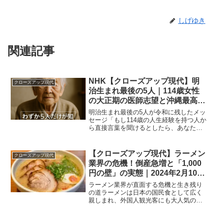
しげゆき
関連記事
NHK【クローズアップ現代】明
クローズアップ現代
治生まれ最後の5人｜114歳女性
の大正期の医師志望と沖縄最高齢
女性の戦後商店経営から学ぶこと
明治生まれ最後の5人が令和に残したメッ
【2025年9月16日】
セージ「もし114歳の人生経験を持つ人か
ら直接言葉を聞けるとしたら、あなたは
何を学びたいですか？」。2025年9月16
日放送のNHK総合『クローズアップ現
代』では、明治生まれ最後の5人にスポッ
【クローズアップ現代】ラーメン
クローズアップ現代
トを当て、...
業界の危機！倒産急増と「1,000
円の壁」の実態｜2024年2月10日
放送
ラーメン業界が直面する危機と生き残り
の道ラーメンは日本の国民食として広く
親しまれ、外国人観光客にも大人気の料
理です。全国各地で個性豊かなラーメン
が提供され、それぞれの地域に根付いた