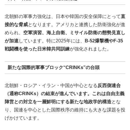
北朝鮮の軍事力強化は、日本や韓国の安全保障にとって
直
接的な脅威
となります。アメリカと連携した防衛強化が進
められ、
空軍演習、海上自衛、ミサイル防衛の態勢見直し
が加速
しています。特に2025年には、
B-52爆撃機やF-35
戦闘機を使った日米韓共同訓練
が強化されました。
新たな国際的軍事ブロック“CRINKs”の台頭
北朝鮮・ロシア・イラン・中国が中心となる
反西側連合
（通称CRINKs）の結束が進んでいます。これは自由主義
陣営との対立を一層鮮明にする新たな地政学的構造
とな
り、国連を中心とした国際秩序の維持にも大きな課題を投
げかけています。