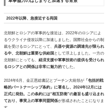
軍事協力のはじまりと加速する背景
2022年以降、急接近する両国
北朝鮮とロシアの軍事的な接近は、2022年のロシアによ
るウクライナ侵攻以降に加速しました。国際社会からの制
裁を受けるロシアにとって、
兵器や資源の調達先が限られ
る中、北朝鮮は重要な供給国
として浮上しました。一方の
北朝鮮にとっても、
経済支援や軍事技術の提供を受けられ
るロシアとの関係は非常に魅力的
でした。
2024年6月、金正恩総書記とプーチン大統領が
「包括的戦
略的パートナーシップ条約」に署名し、2024年12月には
正式に発効。この条約には“相互防衛”の趣旨も盛り込まれ
ており、事実上の軍事同盟関係
が形成されたことになりま
す。