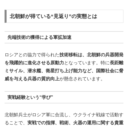
北朝鮮が得ている“見返り”の実態とは
先端技術の獲得による軍拡加速
ロシアとの協力で得られた
技術移転は、北朝鮮の兵器開発
を飛躍的に進化させる原動力
となっています。特に
長距離
ミサイル、潜水艦、衛星打ち上げ能力など、国際社会に脅
威を与える兵器の質的向上
が懸念されています。
実戦経験という“学び”
北朝鮮兵士がロシア軍に合流し、ウクライナ戦線で活動す
ることで、
実戦での指揮、戦術、火器の運用に関する貴重