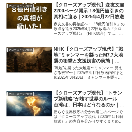
文化を形成しています。しかし、近年、
【クローズアップ現代】森友文書
クローズアップ現代
ラーメン業界には大きな危...
2200ページ開示！8億円値引きの
真相に迫る｜2025年4月22日放送
森友文書の再検証へ！「8億円値引き」の
原点を追う2025年4月22日放送の『クロ
ーズアップ現代』（NHK総合）では、再
び注目が集まっている「森友問題」にス
ポットが当てられます。今回の放送で
は、財務省が新たに開示した2200ページ
NHK【クローズアップ現代】“戦
クローズアップ現代
にも及ぶ関連...
地”ミャンマーを襲ったM7.7大地
震の衝撃と支援妨害の実態｜
2025年4月2日放送
“戦地”を襲った大地震〜ミャンマー 見え
ざる被害〜｜2025年4月2日放送内容まと
め2025年3月28日、ミャンマーを襲った
マグニチュード7.7の大地震は、ただの自
然災害にとどまらず、内戦状態にある国
の現実を浮き彫りにしました。国軍と民
【クローズアップ現代】“トラン
クローズアップ現代
主派...
プ新戦略”が壊す世界のルール
台湾は、日本はどうなるのか｜
2026年1月6日
揺らぐ世界秩序の分かれ道このページで
は『クローズアップ現代（2026年1月6日
放送）』の内容を分かりやすくまとめて
います。今回の放送は、ドナルド・ジョ
ン・トランプ政権によるベネズエラ軍事