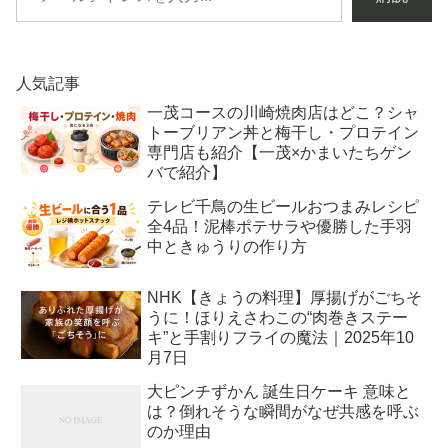
人気記事
一茂コースの川崎焼肉店はどこ？シャ
トーブリアン丼と梅干し・プロテイン
専門店も紹介【一茂×かまいたちゲン
バで紹介】
テレビ千鳥の生ビールおつまみレシピ
全4品！泥棒ポテサラや優勝した手羽
中ときゅうりの作り方
NHK【きょうの料理】厚揚げがごちそ
うに！ほりえさわこの“肉巻きステー
キ”と手割りフライの魔法｜2025年10
月7日
大ピンチずかん 誕生日ケーキ 意味と
は？倒れそうな瞬間がなぜ共感を呼ぶ
のか理由