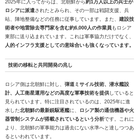
2025年に入ってからは、北朝鮮から
約1万人以上の兵士が
ロシアに派遣
されたとみられ、その一部は戦闘支援、兵
站、陣地整備などの任務に従事しています。また、
建設技
術者や地雷除去専門家を含む約6,000人の作業員
もロシア
東部に送り込まれています。これは軍事協力だけでなく、
人的インフラ支援としての意味合いも強くなっています。
技術の移転と共同開発の兆し
ロシア側は北朝鮮に対し、
弾道ミサイル技術、潜水艦設
計、人工衛星運用などの高度な軍事技術を提供
していると
見られています。特に注目されているのは、2025年に進
水した
北朝鮮の最新鋭駆逐艦
に、
ロシア製の通信機器や火
器管制システムが搭載されているという分析
です。これに
より、北朝鮮の軍事能力は過去にない水準へと達しつつあ
るといわれています。