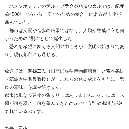
・北メソポタミアの
テル・ブラク
や
ハモウカル
では、紀元
前4500年ごろから「安全のための集合」による都市化が
進んでいた。
・都市は支配や進歩の結果ではなく、人類が脅威に立ち向
かうための“選択”として誕生した。
・恐れを希望に変える人間の力こそが、文明の始まりであ
り、現代都市にも通じる。
放送では、
関雄二
氏（国立民族学博物館館長）と
常木晃
氏
（筑波大学名誉教授）が、これらの発掘成果をもとに「都
市の意味」を読み解きます。
都市は単なる建物の集まりではありません。そこには、人
類が何を恐れ、何を望んできたのかという“心の歴史”が刻
まれているのです。
出典・参考：