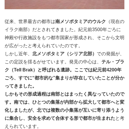
従来、世界最古の都市は
南メソポタミアのウルク
（現在の
イラク南部）だとされてきました。紀元前3500年ごろに
神殿や行政施設をもつ都市国家が形成され、そこから文明
が広がったと考えられていたのです。
しかし近年、
北メソポタミア（シリア北部）
での発掘が、
この定説を揺るがせています。発見の中心は、
テル・ブラ
ク（Tell Brak）と呼ばれる遺跡。ここでは紀元前4200年
ごろ、すでに“都市的な”集まりが存在していたことが分か
ってきました。
しかもその形成過程は南部とはまったく異なっていたので
す。南では、ひとつの集落が内部から拡大して都市へと変
化しましたが、北では複数の小集落が互いに寄り添うよう
に集合し、安全を求めて合体する形で都市が生まれた
と考
えられています。