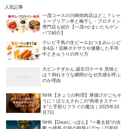
人気記事
一茂コースの川崎焼肉店はどこ？シャ
トーブリアン丼と梅干し・プロテイン
専門店も紹介【一茂×かまいたちゲン
バで紹介】
テレビ千鳥の生ビールおつまみレシピ
全4品！泥棒ポテサラや優勝した手羽
中ときゅうりの作り方
大ピンチずかん 誕生日ケーキ 意味と
は？倒れそうな瞬間がなぜ共感を呼ぶ
のか理由
NHK【きょうの料理】厚揚げがごちそ
うに！ほりえさわこの“肉巻きステー
キ”と手割りフライの魔法｜2025年10
月7日
NHK【Dearにっぽん】“一番太鼓”の決
断 〜徳島 伝統の秋祭りで〜｜日和佐