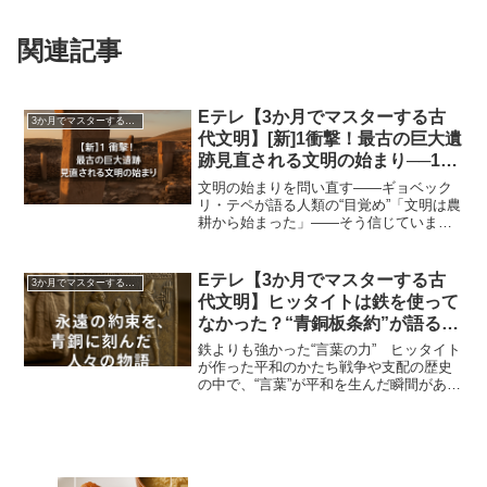
関連記事
Eテレ【3か月でマスターする古
3か月でマスターする古代文明
代文明】[新]1衝撃！最古の巨大遺
跡見直される文明の始まり──1万
年前に祈りは生まれていた｜
文明の始まりを問い直す——ギョベック
2025年10月7日
リ・テペが語る人類の“目覚め”「文明は農
耕から始まった」——そう信じていませ
んか？実はその常識を覆す遺跡が、トル
コ南東部で発見されました。名をギョベ
ックリ・テペ。世界最古の文明とされる
Eテレ【3か月でマスターする古
3か月でマスターする古代文明
メソポタミアよりも約...
代文明】ヒッタイトは鉄を使って
なかった？“青銅板条約”が語る本
当の帝国の力｜2025年10月15日
鉄よりも強かった“言葉の力” ヒッタイト
が作った平和のかたち戦争や支配の歴史
の中で、“言葉”が平和を生んだ瞬間がある
ことを知っていますか？古代西アジアで
栄えたヒッタイト帝国は、“鉄の帝国”と呼
ばれる一方で、武力ではなく「記録」と
「法」で国を...