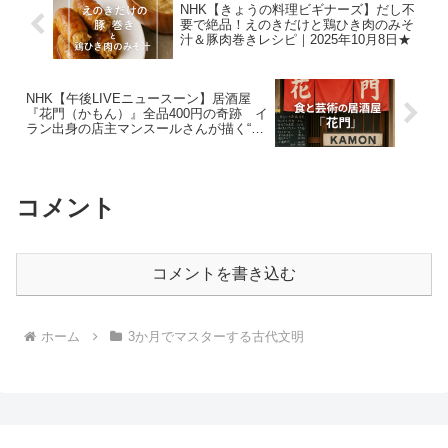
NHK【きょうの料理ビギナーズ】だし不
要で絶品！えのきだけと鶏ひき肉のみそ
汁＆豚肉巻きレシピ｜2025年10月8日★
NHK【午後LIVEニュースーン】居酒屋
『花門（かもん）』全品400円の奇跡 イ
ラン出身の店主マンスールさんが描く“食
と芸術の二刀流人生”｜2025年10月8日
コメント
コメントを書き込む
ホーム
3か月でマスターする古代文明