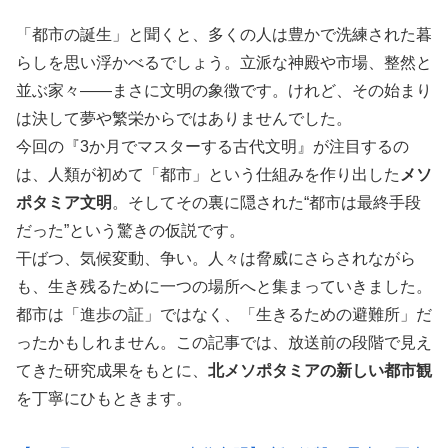
「都市の誕生」と聞くと、多くの人は豊かで洗練された暮
らしを思い浮かべるでしょう。立派な神殿や市場、整然と
並ぶ家々——まさに文明の象徴です。けれど、その始まり
は決して夢や繁栄からではありませんでした。
今回の『3か月でマスターする古代文明』が注目するの
は、人類が初めて「都市」という仕組みを作り出した
メソ
ポタミア文明
。そしてその裏に隠された“都市は最終手段
だった”という驚きの仮説です。
干ばつ、気候変動、争い。人々は脅威にさらされながら
も、生き残るために一つの場所へと集まっていきました。
都市は「進歩の証」ではなく、「生きるための避難所」だ
ったかもしれません。この記事では、放送前の段階で見え
てきた研究成果をもとに、
北メソポタミアの新しい都市観
を丁寧にひもときます。