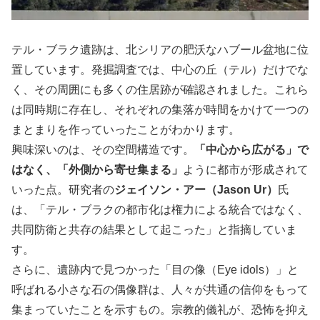
テル・ブラク遺跡は、北シリアの肥沃なハブール盆地に位
置しています。発掘調査では、中心の丘（テル）だけでな
く、その周囲にも多くの住居跡が確認されました。これら
は同時期に存在し、それぞれの集落が時間をかけて一つの
まとまりを作っていったことがわかります。
興味深いのは、その空間構造です。
「中心から広がる」で
はなく、「外側から寄せ集まる」
ように都市が形成されて
いった点。研究者の
ジェイソン・アー（Jason Ur）
氏
は、「テル・ブラクの都市化は権力による統合ではなく、
共同防衛と共存の結果として起こった」と指摘していま
す。
さらに、遺跡内で見つかった「目の像（Eye idols）」と
呼ばれる小さな石の偶像群は、人々が共通の信仰をもって
集まっていたことを示すもの。宗教的儀礼が、恐怖を抑え