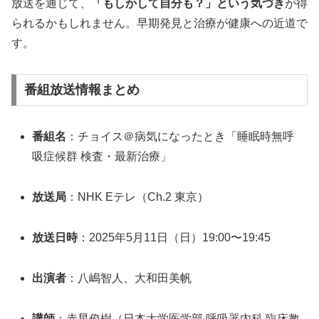
放送を通じて、
「もしかして自分も？」という気づき
が得
られるかもしれません。早期発見と治療が健康への近道で
す。
番組放送情報まとめ
番組名
：チョイス＠病気になったとき「睡眠時無呼
吸症候群 検査・最新治療」
放送局
：NHK Eテレ（Ch.2 東京）
放送日時
：2025年5月11日（日）19:00〜19:45
出演者
：八嶋智人、大和田美帆
講師
：赤星俊樹（日本大学医学部 呼吸器内科 臨床教