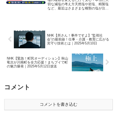
切な減塩の考え方天然塩や岩塩、精製塩
など、最近はさまざまな種類の塩が注目
されています。「体にいい塩なら健康
的」「塩を変えれば減塩できる」と考え
る人もいますが、実は塩選びだけで大き
く塩分を減らせるわけではあ...
NHK【所さん！事件ですよ】“監視社
会”の最前線！仕事・介護・教育に広がる
見守り技術とは｜2025年5月10日
NHK【緊急！町民オーディション】秋山
竜次が川南町を全力応援！まちブイで町
の魅力爆発｜2025年5月12日放送
コメント
コメントを書き込む