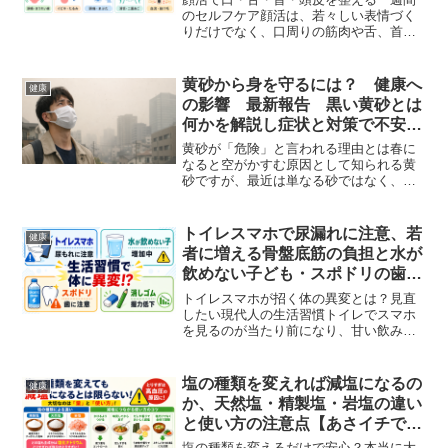
で紹介】
のセルフケア顔活は、若々しい表情づく
りだけでなく、口周りの筋肉や舌、首、
頭皮まで整える身近なセルフケアです。
『有働由美子の健康案内人！若々しい表
情を取り戻す、「顔活」（2026年6月1
黄砂から身を守るには？ 健康へ
健康
日〜6月5日）』でも...
の影響 最新報告 黒い黄砂とは
何かを解説し症状と対策で不安を
解消する方法
黄砂が「危険」と言われる理由とは春に
なると空がかすむ原因として知られる黄
砂ですが、最近は単なる砂ではなく、健
康に影響を与える存在として注目されて
います。『きょうの健康（黄砂から身を
守るには？ 健康への影響 最新報告）
トイレスマホで尿漏れに注意、若
健康
（2026年4月9日）』...
者に増える骨盤底筋の負担と水が
飲めない子ども・スポドリの歯へ
の影響までわかる生活習慣の見直
トイレスマホが招く体の異変とは？見直
し方【所さん！事件ですよで話
したい現代人の生活習慣トイレでスマホ
を見るのが当たり前になり、甘い飲み物
題】
で水分補給をする人も増えています。し
かし、その何気ない習慣が体に思わぬ影
響を与えていることをご存じでしょう
塩の種類を変えれば減塩になるの
健康
か。近年は若者の尿漏れや水...
か、天然塩・精製塩・岩塩の違い
と使い方の注意点【あさイチで話
題】
塩の種類を変えるだけで安心？本当に大