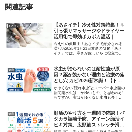
関連記事
【あさイチ】冷え性対策特集！耳
あさイチ
引っ張りマッサージやドライヤー
活用術で即効ポカポカ温活｜
2025年1月21日放送
冷え性の救世主！あさイチで紹介される
温活術2025年1月21日放送のNHK「あさ
イチ」では、寒さが厳しい冬に役立つ
「すぐにポカポカに！最新温活術」が特
集されました。1月下旬から2月上旬の寒
さを快適に乗り切るための温活グッズ
水虫が治らないのは耐性菌が原
健康
や、手軽にできる温...
因？薬が効かない理由と治療の落
とし穴 カビ2026新常識！【トリ
セツショーで話題】
かゆくない“隠れ水虫”とスーパー水虫菌の
新問題水虫は「かゆいもの」と思われが
ちですが、実はかゆくない水虫も多く、
気づかないまま長期間放置されているケ
ースがあります。さらに最近は、薬が効
きにくい“スーパー水虫菌”と呼ばれる耐性
顔活のやり方を一週間で確認！パ
健康
菌も世界的に増え...
タカラ誤嚥予防、アイーン顔活イ
ビキ対策、広頸筋ストレッチ滑舌
ケア【有働由美子の健康案内人！
顔活で口・舌・首・頭皮を整える一週間