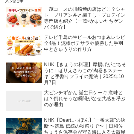
人気記事
一茂コースの川崎焼肉店はどこ？シャ
トーブリアン丼と梅干し・プロテイン
専門店も紹介【一茂×かまいたちゲン
バで紹介】
テレビ千鳥の生ビールおつまみレシピ
全4品！泥棒ポテサラや優勝した手羽
中ときゅうりの作り方
NHK【きょうの料理】厚揚げがごちそ
うに！ほりえさわこの“肉巻きステー
キ”と手割りフライの魔法｜2025年10
月7日
大ピンチずかん 誕生日ケーキ 意味と
は？倒れそうな瞬間がなぜ共感を呼ぶ
のか理由
NHK【Dearにっぽん】“一番太鼓”の決
断 〜徳島 伝統の秋祭りで〜｜日和佐
ちょうさ保存会が守る海に入る太鼓屋