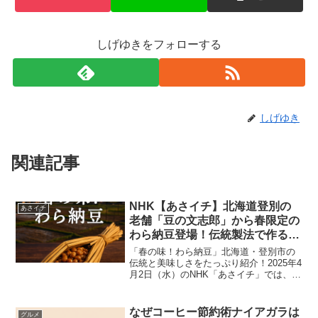
しげゆきをフォローする
しげゆき
関連記事
NHK【あさイチ】北海道登別の
あさイチ
老舗「豆の文志郎」から春限定の
わら納豆登場！伝統製法で作る逸
品とは｜2025年4月2日放送
「春の味！わら納豆」北海道・登別市の
伝統と美味しさをたっぷり紹介！2025年4
月2日（水）のNHK「あさイチ」では、
「いまオシ！リポート」のコーナーで、
北海道・登別市から春の味覚として紹介
された「わら納豆」が登場しました。温
なぜコーヒー節約術ナイアガラは
グルメ