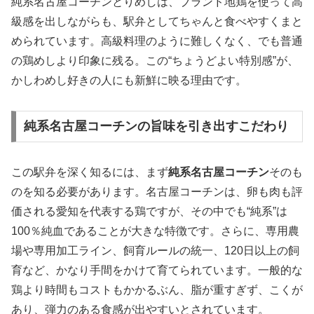
純系名古屋コーチンとりめしは、ブランド地鶏を使って高
級感を出しながらも、駅弁としてちゃんと食べやすくまと
められています。高級料理のように難しくなく、でも普通
の鶏めしより印象に残る。この“ちょうどよい特別感”が、
かしわめし好きの人にも新鮮に映る理由です。
純系名古屋コーチンの旨味を引き出すこだわり
この駅弁を深く知るには、まず
純系名古屋コーチン
そのも
のを知る必要があります。名古屋コーチンは、卵も肉も評
価される愛知を代表する鶏ですが、その中でも“純系”は
100％純血であることが大きな特徴です。さらに、専用農
場や専用加工ライン、飼育ルールの統一、120日以上の飼
育など、かなり手間をかけて育てられています。一般的な
鶏より時間もコストもかかるぶん、脂が重すぎず、こくが
あり、弾力のある食感が出やすいとされています。