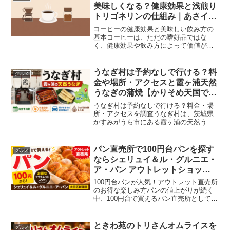
泉地として知られ...
美味しくなる？健康効果と浅煎り
トリゴネリンの仕組み｜あさイチ
（2026年3月31日）
コーヒーの健康効果と美味しい飲み方の
基本コーヒーは、ただの嗜好品ではな
く、健康効果や飲み方によって価値が変
わる飲み物として注目されています。こ
のページでは『あさイチ（いつもの「コ
ーヒー」が美味に！美容＆健康効果SP）
うなぎ村は予約なしで行ける？料
グルメ
（2026年3月31日）...
金や場所・アクセスと霞ヶ浦天然
うなぎの蒲焼【かりそめ天国で紹
介】
うなぎ村は予約なしで行ける？料金・場
所・アクセスを調査うなぎ村は、茨城県
かすみがうら市にある霞ヶ浦の天然うな
ぎを味わえる珍しいお店です。『マツコ&
有吉 かりそめ天国 2時間SP 夏の茨
城プレゼン&伝説の食品スター企業（放送
パン直売所で100円台パンを探す
グルメ
日：2026年7月...
ならシェリュイ＆ル・グルニエ・
ア・パン アウトレットショッ
プ！新蒲田で人気の理由と狙い目
100円台パンが人気！アウトレット直売所
時間【めざましテレビで話題】
のお得な楽しみ方パンの値上がりが続く
中、100円台で買えるパン直売所として注
目を集めているのが、シェリュイ＆ル・
グルニエ・ア・パン アウトレットショッ
プです。クロワッサンや惣菜パン、菓子
ときわ苑のトリさんオムライスを
グルメ