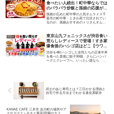
パンなどをお得...
食べたい人続出！町中華ならでは
のパラパラ炒飯と孫娘の応援が心
を動かす理由【オモウマい店で話
孫娘が広めた町中華の人気オムライス千
題】
葉市の町中華・ときわ苑で注目されてい
るのが、孫娘おすすめのトリさんオムラ
イスです。炒飯のようにパラパラなご飯
と、かわいい見た目、家族で店を守る温
かい物語が重なり、ただの名物メニュー
東京山九フェニックスが渋谷食い
グルメ
ではない魅力があります。...
荒らしレディースで登場！すき家
爆食後のハシゴ店はどこ【ウワサ
のお客さまで話題】
渋谷を4軒ハシゴした女性たちの正体牛丼
を食べた直後に餃子99個、さらにハンバ
ーグとクレープへ。いったい誰なら、こ
れほど食べ続けられるのでしょうか。
『ウワサのお客さま（渋谷食い荒らす女
たち！すき家爆食後に（秘）食べ放題！
何軒ハシゴ？）（202...
武士のあじ寿司とは？三日かかる理由と
自宅で作る方法までわかる進化系駅弁
KANAE CAFE 三木市 吉川町の場所やア
クセスは？ふるさと最高!田園のカフ