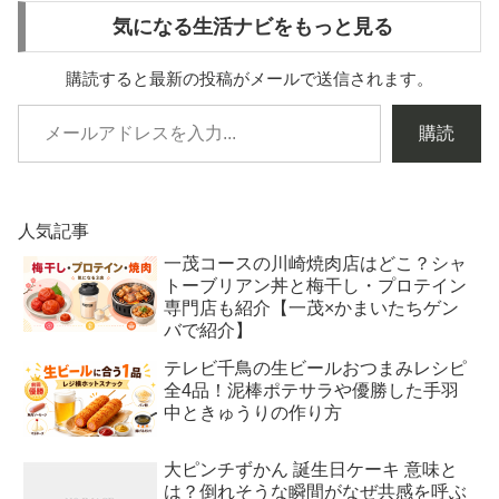
気になる生活ナビをもっと見る
購読すると最新の投稿がメールで送信されます。
購読
人気記事
一茂コースの川崎焼肉店はどこ？シャ
トーブリアン丼と梅干し・プロテイン
専門店も紹介【一茂×かまいたちゲン
バで紹介】
テレビ千鳥の生ビールおつまみレシピ
全4品！泥棒ポテサラや優勝した手羽
中ときゅうりの作り方
大ピンチずかん 誕生日ケーキ 意味と
は？倒れそうな瞬間がなぜ共感を呼ぶ