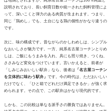
ば地鶏とされますが、純系名古屋コーチンは100％純血と
説明されており、長い飼育日数や統一された飼料管理によ
って、深いこくと弾力のある肉質が生まれます。つまり、
同じ「鶏めし」でも、土台になる鶏の個性がかなり違うの
です。
次に、味の構成です。昔ながらのかしわめしは、シンプル
なおいしさが魅力です。一方、純系名古屋コーチンとりめ
しは、ご飯にもうまみを入れ、具にも照り焼き、つくね、
ささみなど変化をつけています。言いかえると、前者が
「しみじみおいしい駅弁」なら、後者は
「名古屋コーチン
を立体的に味わう駅弁」
です。今の時代は、ただおいしい
だけでなく、「ひと箱でどれだけ満足できるか」が強く求
められます。その点で、この駅弁はかなり現代的です。
しかも、この比較は単なる派手さの勝負ではありません。