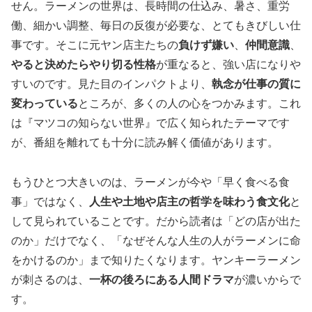
せん。ラーメンの世界は、長時間の仕込み、暑さ、重労
働、細かい調整、毎日の反復が必要な、とてもきびしい仕
事です。そこに元ヤン店主たちの
負けず嫌い
、
仲間意識
、
やると決めたらやり切る性格
が重なると、強い店になりや
すいのです。見た目のインパクトより、
執念が仕事の質に
変わっている
ところが、多くの人の心をつかみます。これ
は『マツコの知らない世界』で広く知られたテーマです
が、番組を離れても十分に読み解く価値があります。
もうひとつ大きいのは、ラーメンが今や「早く食べる食
事」ではなく、
人生や土地や店主の哲学を味わう食文化
と
して見られていることです。だから読者は「どの店が出た
のか」だけでなく、「なぜそんな人生の人がラーメンに命
をかけるのか」まで知りたくなります。ヤンキーラーメン
が刺さるのは、
一杯の後ろにある人間ドラマ
が濃いからで
す。