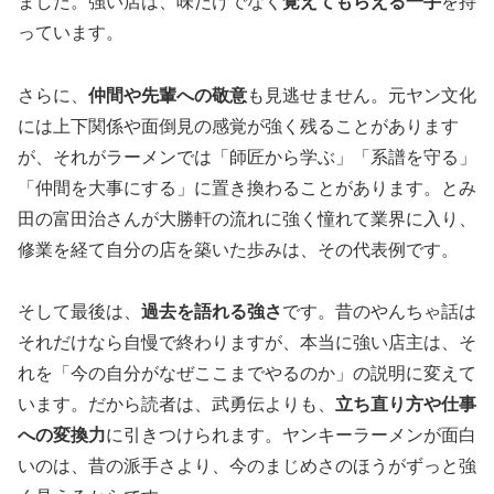
ました。強い店は、味だけでなく
覚えてもらえる一手
を持
っています。
さらに、
仲間や先輩への敬意
も見逃せません。元ヤン文化
には上下関係や面倒見の感覚が強く残ることがあります
が、それがラーメンでは「師匠から学ぶ」「系譜を守る」
「仲間を大事にする」に置き換わることがあります。とみ
田の富田治さんが大勝軒の流れに強く憧れて業界に入り、
修業を経て自分の店を築いた歩みは、その代表例です。
そして最後は、
過去を語れる強さ
です。昔のやんちゃ話は
それだけなら自慢で終わりますが、本当に強い店主は、そ
れを「今の自分がなぜここまでやるのか」の説明に変えて
います。だから読者は、武勇伝よりも、
立ち直り方や仕事
への変換力
に引きつけられます。ヤンキーラーメンが面白
いのは、昔の派手さより、今のまじめさのほうがずっと強