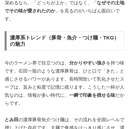
深めるなら、「どっちが上か」ではなく、「
なぜその土地
でその味が愛されたのか
」を見るのがいちばん面白いで
す。
濃厚系トレンド（豚骨・魚介・つけ麺・TKG）
の魅力
今のラーメン界で目立つのは、
分かりやすい強さ
を持つ味
です。石田一龍のような濃厚豚骨は、ひと口で「きた」と
感じさせるパワーがあります。長時間炊いて乳化させたス
ープは、旨みと粘度で記憶に残ります。こうした一杯が人
気なのは、情報が多い時代に、
一瞬で印象を残せる味
だか
らです。
とみ田
の濃厚豚骨魚介つけ麺は、その流れを全国レベルで
押し上げた存在です。太麺で食感をはっきり感じさせ、濃