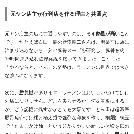
元ヤン店主が行列店を作る理由と共通点
元ヤン店主の店に共通しやすいのは、まず
熱量が高い
こと
です。たとえば石田一龍の新森龍二さんは、開業前に店に
泊まり込みながら自分の豚骨スープを研究し、豚骨を約
16時間炊き込む濃厚路線を磨いてきました。こうした
「やるならとことん」の姿勢は、ラーメンの世界では大き
な強みになります。
次に、
勝負勘
があります。ラーメンはおいしいだけでは行
列店になりません。どこを尖らせるか、何を看板にする
か、どう記憶に残すかがとても大事です。とみ田は超濃厚
豚骨魚介つけ麺と極太麺で強烈な印象を作り、桐麺は桐玉
で「たまごかけ麺」という分かりやすい新しい体験を広め