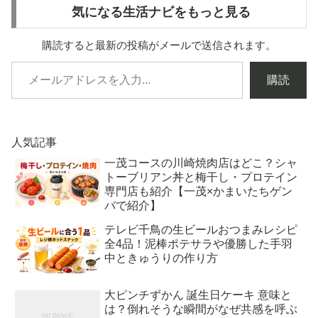
気になる生活ナビをもっと見る
購読すると最新の投稿がメールで送信されます。
購読
人気記事
一茂コースの川崎焼肉店はどこ？シャ
トーブリアン丼と梅干し・プロテイン
専門店も紹介【一茂×かまいたちゲン
バで紹介】
テレビ千鳥の生ビールおつまみレシピ
全4品！泥棒ポテサラや優勝した手羽
中ときゅうりの作り方
大ピンチずかん 誕生日ケーキ 意味と
は？倒れそうな瞬間がなぜ共感を呼ぶ