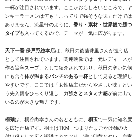
一杯
が注目されています。ここがおもしろいところで、ヤ
ンキーラーメンは何も「こってりで強そうな味」だけでは
ありません。流星軒のように、
香り・素材・世界観で勝つ
タイプ
も入ってくるので、テーマが一気に広がります。
天下一番 保戸野総本店
は、秋田の後藤珠里さんが担う店
として注目されています。関連映像では「元レディースが
作る旨辛スープ」として紹介されており、秋田の寒い気候
にも合う
体が温まるパンチのある一杯
として見ると理解し
やすいです。ここでは「女性店主だからやさしい味」とい
う先入観をひっくり返し、
力強さとスタミナ感
が前に出て
いるのが大きな魅力です。
桐麺
は、桐谷尚幸さんの名とともに、
桐玉
で一気に知名度
を広げた店です。桐玉はTKM、つまりたまごかけ麺の火
付け役として広く認識されており、濃い卵黄とタレ、自家