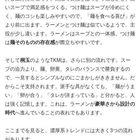
いスープで満足感をつくる。つけ麺はスープが冷めにく
く、麺のコシも楽しみやすいので、「麺を食べる喜び」が
より前に出ます。ラーメンとつけ麺は似ているようで、主
役が少し違います。ラーメンはスープとの一体感、つけ麺
は
麺そのものの存在感
が際立ちやすいです。
そして
桐玉
のようなTKMは、さらに別の流れです。スー
プの迫力より、麺、卵黄、タレのバランスで勝負するの
で、一見するとシンプルなのにごまかしがききません。だ
からこそ支持されます。派手な具がなくても、「麺がうま
い」「卵が合う」「タレが決まっている」と分かると、人
は強く記憶します。これは、ラーメンが
豪華さから設計の
時代
へ進んでいることの表れでもあります。
ここまでを見ると、濃厚系トレンドには大きく3つの流れ
があります。