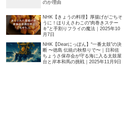
のか理由
NHK【きょうの料理】厚揚げがごちそ
うに！ほりえさわこの“肉巻きステー
キ”と手割りフライの魔法｜2025年10
月7日
NHK【Dearにっぽん】“一番太鼓”の決
断 〜徳島 伝統の秋祭りで〜｜日和佐
ちょうさ保存会が守る海に入る太鼓屋
台と岸本和馬の挑戦｜2025年11月9日