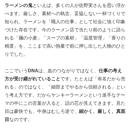
ラーメンの鬼
といえば、多くの人が佐野実さんを思い浮か
べます。厳しさ、素材への執念、妥協しない一杯づくりで
知られ、ラーメンを「職人の仕事」として社会に強く印象
づけた存在です。今のラーメン店で当たり前のように語ら
れる「麺の小麦」「スープの素材」「温度管理」「香りの
精度」を、ここまで高い熱量で前に押し出した人物のひと
りでした。
ここでいう
DNA
は、血のつながりではなく、
仕事の考え
方が受け継がれていること
です。たとえば「有名だから売
れる」のではなく、「細部までやるから信頼される」とい
う考え方です。だからヤンキーラーメンという派手なテー
マの中にこの言葉が入ると、話の芯が見えてきます。見た
目は豪快でも、中身はむしろ逆で、
細かく、厳しく、真面
目
なのです。