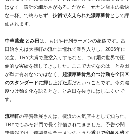
はなく、設計の細かさがある。だから「元ヤン店主の豪快
な一杯」で終わらず、
技術で支えられた濃厚豚骨
として評
価されます。
中華蕎麦 とみ田
は、もはや行列ラーメンの象徴です。富
田治さんは大勝軒の流れに憧れて業界入りし、2006年に
独立。TRY大賞で殿堂入りするなど、つけ麺の世界で圧
倒的な実績を残してきました。ここで大切なのは、とみ田
が単に有名なのではなく、
超濃厚豚骨魚介つけ麺を全国区
のスタンダードに押し上げた店
だということです。今の濃
厚つけ麺文化を語るとき、とみ田を抜きにはしにくいで
す。
流星軒
の平賀敬展さんは、横浜の人気店主として知られ、
TRYでもみそ部門で長く評価されてきました。予告や関
連情報では、燻製醤油ラーメンのような
香りで印象を残す