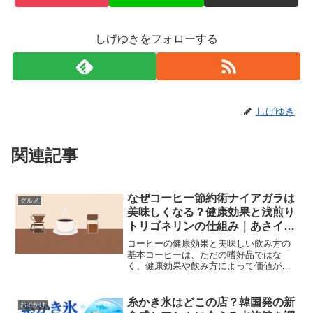
しげゆきをフォローする
しげゆき
関連記事
なぜコーヒー節約術ナイアガラは
グルメ
美味しくなる？健康効果と浅煎り
トリゴネリンの仕組み｜あさイチ
（2026年3月31日）
コーヒーの健康効果と美味しい飲み方の
基本コーヒーは、ただの嗜好品ではな
く、健康効果や飲み方によって価値が変
わる飲み物として注目されています。こ
のページでは『あさイチ（いつもの「コ
ーヒー」が美味に！美容＆健康効果SP）
糸かき氷はどこの店？韓国発の新
おでかけ
（2026年3月31日）...