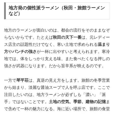
地方発の個性派ラーメン（秋田・旅館ラーメン
など）
地方のラーメンが面白いのは、都会の流行をそのままなぞ
らないからです。たとえば
秋田の天下一番
は、元レディー
ス店主の話題性だけでなく、寒い土地で求められる
温まり
方
や
パンチの強さ
が一杯に出やすいと考えられます。寒冷
地では、体をしっかり支える味、また食べたくなる押しの
強さが武器になります。だから旨辛系が映えるのです。
一方で
琴平荘
は、真逆の見え方をします。旅館の冬季営業
から始まり、淡麗な醤油スープで人を呼ぶ店です。ここで
注目したいのは、地方ラーメンが必ずしも「濃い」「派
手」ではないことです。
土地の空気、季節、建物の記憶
ま
で含めて一杯の魅力になる。海に近い場所で、旅館の食堂