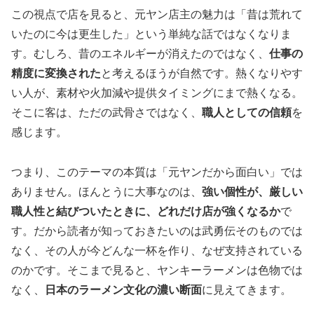
この視点で店を見ると、元ヤン店主の魅力は「昔は荒れて
いたのに今は更生した」という単純な話ではなくなりま
す。むしろ、昔のエネルギーが消えたのではなく、
仕事の
精度に変換された
と考えるほうが自然です。熱くなりやす
い人が、素材や火加減や提供タイミングにまで熱くなる。
そこに客は、ただの武骨さではなく、
職人としての信頼
を
感じます。
つまり、このテーマの本質は「元ヤンだから面白い」では
ありません。ほんとうに大事なのは、
強い個性が、厳しい
職人性と結びついたときに、どれだけ店が強くなるか
で
す。だから読者が知っておきたいのは武勇伝そのものでは
なく、その人が今どんな一杯を作り、なぜ支持されている
のかです。そこまで見ると、ヤンキーラーメンは色物では
なく、
日本のラーメン文化の濃い断面
に見えてきます。