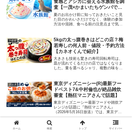
食感とアシカに会える水族館を調
査【一茂×かまいたちゲンバで紹
介】
夏のお出かけ前に知っておきたいこと見
た目のかわいさだけでなく、体験の参加
方法や混雑、食べる前の注意点まで気に
なる今回の夏企画。アシカやペリカンと
触れ合える水族館に加え、細い氷がほど
けるように溶ける糸かき氷、暑さ対策に
5kgの太っ腹巻きはどこの店？梅
グルメ
役立つひんやりグッズが登...
若寿しの何人前・値段・予約方法
【カネオくんで紹介】
大きさも技術も驚きの寿司回転寿司は、
皿が流れてくるだけの店ではなくなりま
した。量を選べるシャリ、複数の味を楽
しめるメニュー、注文品を素早く運ぶレ
ーンなど、食べる人の希望に合わせて進
化しています。『有吉のお金発見 突撃！
東京ディズニーシー(R)最新フー
グルメ
カネオくん（進化が止ま...
ドベスト7&中村倫也が絶品雑炊
審査【熱狂マニアさんで話題】
東京ディズニーシー最新フードや雑炊ア
レンジが話題に『熱狂マニアさん』
（2026年5月16日放送）では、東京ディ
ズニーシー25周年の最新フードや、中村
倫也が審査するアレンジ雑炊、さらに全
国の瓶詰めご飯のお供ランキングが特集
牛っとアサリの潮つけ麺はらぁ麺
ホーム
検索
トップ
サイドバー
グルメ
されます。今回の放送...