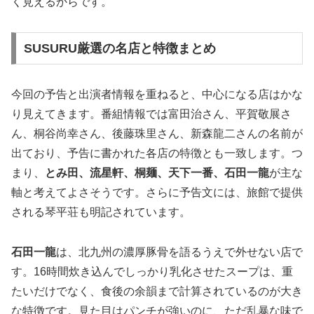
く見えるからです。
SUSURU厳選の名店と特徴まとめ
今回の予告と出演者情報を重ねると、中心になる店はかな
り見えてきます。番組情報では富田治さん、平賀敬展さ
ん、桐谷尚幸さん、後藤珠里さん、新森龍二さんの名前が
出ており、予告に書かれた各店の特徴とも一致します。つ
まり、
とみ田、流星軒、桐麺、天下一番、石田一龍
が主な
軸と考えてよさそうです。さらに予告文には、旅館で提供
される琴平荘も明記されています。
石田一龍
は、北九州の濃厚豚骨を語るうえで外せない店で
す。16時間炊き込んでしっかり乳化させたスープは、重
たいだけでなく、食後の余韻まで計算されているのが大き
な特徴です。見た目はパンチが強いのに、ただ乱暴な味で