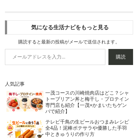
気になる生活ナビをもっと見る
購読すると最新の投稿がメールで送信されます。
購読
人気記事
一茂コースの川崎焼肉店はどこ？シャ
トーブリアン丼と梅干し・プロテイン
専門店も紹介【一茂×かまいたちゲン
バで紹介】
テレビ千鳥の生ビールおつまみレシピ
全4品！泥棒ポテサラや優勝した手羽
中ときゅうりの作り方