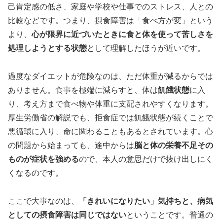
己肯定感の低さ、家庭や学校や仕事でのストレス、人との
比較などです。つまり、摂食障害は「食べ方が変」という
より、
心が限界に近づいたときに食と体を使って苦しさを
処理しようとする状態
として理解したほうが近いです。
過度なダイエットが危険なのは、ただ体重が減るからでは
ありません。食事を極端に減らすと、体は
飢餓状態
に入
り、考え方まで食べ物や体重に支配されやすくなります。
厚生労働省の解説でも、拒食症では飢餓状態が続くことで
悪循環に入り、命に関わることもあるとされています。心
の問題から始まっても、途中からは
脳と体の栄養不足その
ものが症状を強める
ので、本人の意思だけで抜け出しにく
くなるのです。
ここで大事なのは、
「きれいになりたい」気持ちと、病気
としての摂食障害は同じではない
ということです。普通の