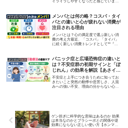
イライラしやすくなったと感じていませ
んか。40代は、仕事や家庭の変化に加
え、更年期によるホルモンのゆらぎが重
なり、こころの不調が起きやすい時期で
メンパとは何の略？コスパ・タイ
メンタルヘルス
す。それでも「性格の問...
パとの違いと心が疲れない消費が
注目される理由
メンパとは？心の満足度で選ぶ新しい消
費の考え方最近、「コスパ」「タイパ」
に続く新しい消費トレンドとして**『メ
ンパ』**が注目されています。メンパと
はメンタルパフォーマンスの略で、お金
や時間だけでなく「心の負担が少ない
パニック症と広場恐怖症の違いと
メンタルヘルス
か」「気持ちよく選べる...
は？不安症群の初期サインと「ぽ
じれん」の効果を解説【あさイチ
で話題】2026年5月7日
不安症と上手につき合うために知ってお
きたいこと突然の動悸や息苦しさ、人混
みへの強い不安、理由の分からない心配
ごと。こうした症状に悩みながらも、
「自分が弱いだけかもしれない」と抱え
込んでしまう人は少なくありません。近
年は、不安症群や認知行動療...
ゲン担ぎに科学的な意味はあるのか 効果
は本当なのかとプラシーボとの関係や逆
効果にならない正しい使い方【ホンマで