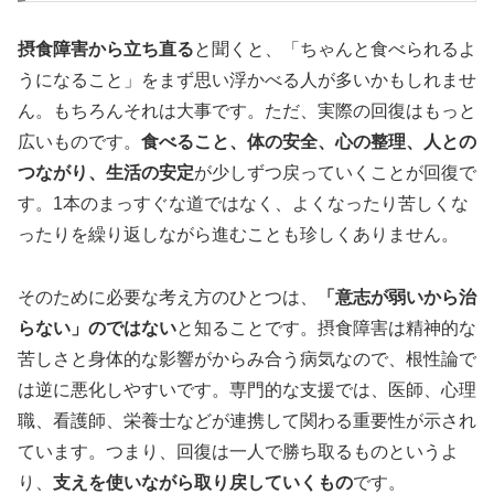
摂食障害から立ち直る
と聞くと、「ちゃんと食べられるよ
うになること」をまず思い浮かべる人が多いかもしれませ
ん。もちろんそれは大事です。ただ、実際の回復はもっと
広いものです。
食べること、体の安全、心の整理、人との
つながり、生活の安定
が少しずつ戻っていくことが回復で
す。1本のまっすぐな道ではなく、よくなったり苦しくな
ったりを繰り返しながら進むことも珍しくありません。
そのために必要な考え方のひとつは、
「意志が弱いから治
らない」のではない
と知ることです。摂食障害は精神的な
苦しさと身体的な影響がからみ合う病気なので、根性論で
は逆に悪化しやすいです。専門的な支援では、医師、心理
職、看護師、栄養士などが連携して関わる重要性が示され
ています。つまり、回復は一人で勝ち取るものというよ
り、
支えを使いながら取り戻していくもの
です。