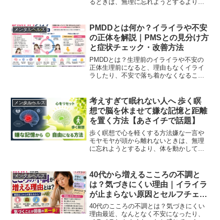
るときは、無理に忘れようとするより、
歩きながら呼吸と歩数に意識を向ける方
法が役立ちます。『あさイチ(嫌なことを
スッキリ忘れたい！)（2026年6月1日）』
PMDDとは何か？イライラや不安
メンタルヘルス
でも取り上げら...
の正体を解説｜PMSとの見分け方
と症状チェック・改善方法
PMDDとは？生理前のイライラや不安の
正体生理前になると、理由もなくイライ
ラしたり、不安で落ち着かなくなること
はありませんか。それは気のせいではな
く、PMDDというこころの不調のサイン
かもしれません。ホルモンの変化によっ
考えすぎて眠れない人へ 歩く瞑
メンタルヘルス
て感情が大きく揺れ、...
想で脳を休ませて嫌な記憶と距離
を置く方法【あさイチで話題】
歩く瞑想で心を軽くする方法嫌な一言や
モヤモヤが頭から離れないときは、無理
に忘れようとするより、体を動かして意
識を「今」に戻すことが大切です。歩く
瞑想は、足の裏や呼吸に意識を向けなが
ら歩くことで、考えすぎた頭を休ませる
40代から増えるこころの不調と
メンタルヘルス
方法です。『あさイチ 嫌...
は？気づきにくい理由｜イライラ
が止まらない原因とセルフチェッ
ク・対処法
40代のこころの不調とは？気づきにくい
理由最近、なんとなく不安になったり、