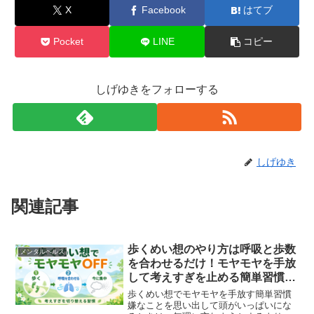
X
Facebook
はてブ
Pocket
LINE
コピー
しげゆきをフォローする
しげゆき
関連記事
歩くめい想のやり方は呼吸と歩数
メンタルヘルス
を合わせるだけ！モヤモヤを手放
して考えすぎを止める簡単習慣
【あさイチで話題】
歩くめい想でモヤモヤを手放す簡単習慣
嫌なことを思い出して頭がいっぱいにな