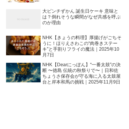
大ピンチずかん 誕生日ケーキ 意味と
は？倒れそうな瞬間がなぜ共感を呼ぶ
のか理由
NHK【きょうの料理】厚揚げがごちそ
うに！ほりえさわこの“肉巻きステー
キ”と手割りフライの魔法｜2025年10
月7日
NHK【Dearにっぽん】“一番太鼓”の決
断 〜徳島 伝統の秋祭りで〜｜日和佐
ちょうさ保存会が守る海に入る太鼓屋
台と岸本和馬の挑戦｜2025年11月9日