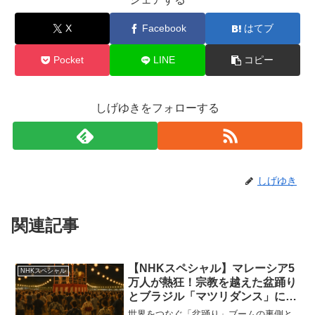
X
Facebook
はてブ
Pocket
LINE
コピー
しげゆきをフォローする
しげゆき
関連記事
【NHKスペシャル】マレーシア5
NHKスペシャル
万人が熱狂！宗教を越えた盆踊り
とブラジル「マツリダンス」に見
る世界のボンダンス革命｜2025
世界をつなぐ「盆踊り」ブームの裏側と