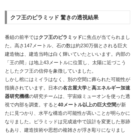
クフ王のピラミッド 驚きの透視結果
番組の前半では
クフ王のピラミッド
に焦点が当てられまし
た。高さ147メートル、石の数は約230万個とされる巨大
建造物は、建造当時は白く輝いていたといいます。内部の
「王の間」は地上43メートルに位置し、太陽に近づこう
としたクフ王の信仰を象徴していました。
しかし棺にはミイラはなく、別の空間に葬られた可能性が
指摘されています。日本の
名古屋大学
と
高エネルギー加速
器研究機構
の研究チームは、宇宙線ミューオンを使った透
視で内部を調査。すると
40メートル以上の巨大空間
が新
たに見つかり、水平な構造の可能性が高いことが明らかに
なりました。ピラミッドは完成途中で設計を変更した形跡
もあり、建造技術や思想の複雑さが浮き彫りになりまし