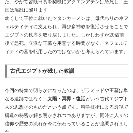
た。やがて皆既日食を契機にアクエンアテンは急死し、王
国は混乱に陥ります。
幼くして王位に就いたツタンカーメンは、母代わりの
ネフ
ェルティティ
に支えられ、再び多神教を復活させることで
エジプトの秩序を取り戻しました。しかしわずか20歳前
後で急死。立派な王墓を用意する時間がなく、ネフェルテ
ィティの墓を転用したのではないかと考えられています。
古代エジプトが残した教訓
今回の特集で明らかになったのは、ピラミッドや王墓は単
なる遺跡ではなく、
太陽・冥界・復活
という古代エジプト
人の思想そのものだという点です。科学技術による透視で
構造の秘密が解き明かされつつありますが、同時に人々の
信仰や歴史の流れが今に伝わっていることが強調されまし
た。