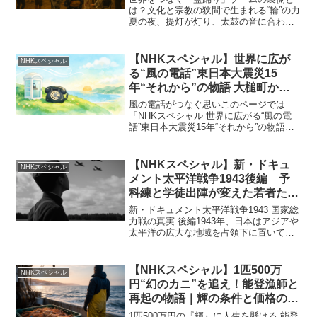
年11月3日
は？文化と宗教の狭間で生まれる“輪”の力
夏の夜、提灯が灯り、太鼓の音に合わせ
て輪になって踊る——そんな日本の原風
景「盆踊り」。けれど今、この光景が国
境を越え、世界中で広がっているのを知
【NHKスペシャル】世界に広が
NHKスペシャル
っていますか？この記...
る“風の電話”東日本大震災15
年“それから”の物語 大槌町から
世界550へ広がる祈りの電話と遺
風の電話がつなぐ思いこのページでは
族の想いを解説｜2026年3月8日
「NHKスペシャル 世界に広がる“風の電
話”東日本大震災15年“それから”の物語
（2026年3月8日放送）」の内容を、流れ
に沿って分かりやすくまとめています。
岩手県大槌町の丘にたたずむ風の電話
【NHKスペシャル】新・ドキュ
NHKスペシャル
は、ただの電話...
メント太平洋戦争1943後編 予
科練と学徒出陣が変えた若者たち
の運命（2025年8月13日放送）
新・ドキュメント太平洋戦争1943 国家総
力戦の真実 後編1943年、日本はアジアや
太平洋の広大な地域を占領下に置いてい
ましたが、連合国軍の反撃によって戦況
は悪化し、国民生活や意識にも大きな変
化が表れていきました。今回のNHKスペ
【NHKスペシャル】1匹500万
NHKスペシャル
シャルでは...
円“幻のカニ”を追え！能登漁師と
再起の物語｜輝の条件と価格の理
由・久栄丸・蛸島漁港・金沢港｜
1匹500万円の『輝』に人生を懸ける 能登