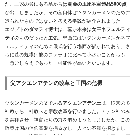
た。王家の谷にある墓からは
黄金の玉座や宝飾品5000点
が出土しましたが、その墓自体はツタンカーメンのために
造られたものではないと考える学説が紹介されました。
エジプトの
ダマティ博士
は、墓が本来は
女王ネフェルティ
ティ
のものだったと主張。壁画にはツタンカーメンがネフ
ェルティティのために儀式を行う場面が描かれており、さ
らに墓の規模は他のファラオに比べて小さいことからも
「急ごしらえであった」可能性が高いといいます。
父アクエンアテンの改革と王国の危機
ツタンカーメンの父である
アクエンアテン王
は、従来の多
神教から一神教へと宗教改革を行いました。アテン神のみ
を崇拝させ、神官たちの力を弱めようとしましたが、この
政策は国の信仰基盤を揺るがし、人々の不満を招きまし