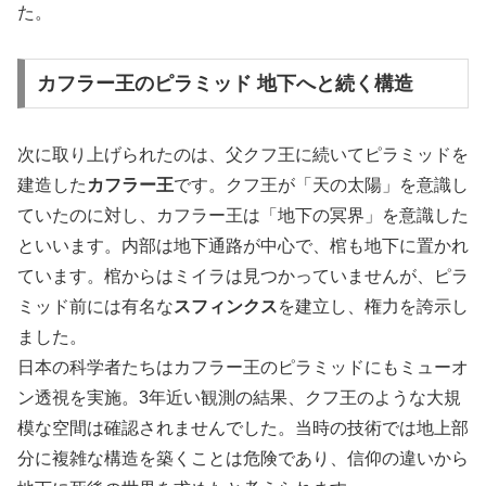
た。
カフラー王のピラミッド 地下へと続く構造
次に取り上げられたのは、父クフ王に続いてピラミッドを
建造した
カフラー王
です。クフ王が「天の太陽」を意識し
ていたのに対し、カフラー王は「地下の冥界」を意識した
といいます。内部は地下通路が中心で、棺も地下に置かれ
ています。棺からはミイラは見つかっていませんが、ピラ
ミッド前には有名な
スフィンクス
を建立し、権力を誇示し
ました。
日本の科学者たちはカフラー王のピラミッドにもミューオ
ン透視を実施。3年近い観測の結果、クフ王のような大規
模な空間は確認されませんでした。当時の技術では地上部
分に複雑な構造を築くことは危険であり、信仰の違いから