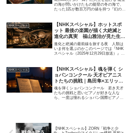
2026年1月1日
の海が問いかけたもの能登の冬の海で、
たった1匹が数百万円の値を持つ『幻のカ
ニ』を追う漁師たちがいます。舞台は石
川県珠洲市の蛸島漁港。令和6年 能登半
島地震で港も暮らしも大きく揺らぐ中、
【NHKスペシャル】ホットスポ
NHKスペシャル
それでも海に出...
ット 最後の楽園が描く大絶滅と
進化の真実 福山雅治が見た生命
の分岐点｜2025年12月29日
進化と絶滅の最前線を旅する夜 人類は
いま何を選ぶのかこのページでは『NHK
スペシャル（2025年12月29日放送）』の
内容を分かりやすくまとめています。15
年にわたって続いてきた ホットスポット
最後の楽園 の旅を通して、地球で繰り返
【NHKスペシャル】魂を弾く シ
NHKスペシャル
されて...
ョパンコンクール 天才ピアニス
トたちの挑戦｜島田隼×エリッ
ク・ルー 師弟で挑んだ“音の
魂を弾くショパンコンクール 若き天才
絆”｜2025年11月9日
たちの挑戦と思いピアノが好きな人な
ら、一度は憧れるショパン国際ピアノコ
ンクール。2025年、ワルシャワで行われ
たこの大会は、世界中の若きピアニスト
たちの夢と緊張が詰まった特別な時間で
した。642名の応募か...
【NHKスペシャル】ZORN「戦争と少
女」とZeebraのマイクリレー構想 平和と