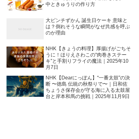
中ときゅうりの作り方
大ピンチずかん 誕生日ケーキ 意味と
は？倒れそうな瞬間がなぜ共感を呼ぶ
のか理由
NHK【きょうの料理】厚揚げがごちそ
うに！ほりえさわこの“肉巻きステー
キ”と手割りフライの魔法｜2025年10
月7日
NHK【Dearにっぽん】“一番太鼓”の決
断 〜徳島 伝統の秋祭りで〜｜日和佐
ちょうさ保存会が守る海に入る太鼓屋
台と岸本和馬の挑戦｜2025年11月9日