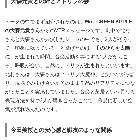
大森元貴との絆とアドリブの妙
トークの中でまず紹介されたのは、
Mrs. GREEN APPLE
の大森元貴さん
からのVTRメッセージです。劇中で北村
さんと大森さんが共演したシーンの中でも、2人がそろっ
て「印象に残っている」と挙げたのは「
手のひらを太陽
に
」が生まれる瞬間。音楽活動を共にする2人だからこ
そ、呼吸が合い、自然にアドリブが生まれたといいます。
北村さんは「大森さんはアドリブ大魔神」と笑いながら語
り、現場での掛け合いがそのまま作品のリアリティにつな
がったことを実感していました。音楽と芝居という異なる
表現方法を持つ2人が響き合ったことで、作品に新しい空
気が流れ込んだのです。
今田美桜との安心感と戦友のような関係