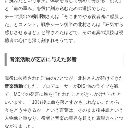
に挑んだという事実。体験を通して初めて分かる「飢え」
と「命の重み」を役に刻み込むための選択でした。
チーフ演出の
柳川強
さんは「そこまでやる役者魂に感服し
た」とコメント。戦争シーン後半の北村さんは「狂気すら
感じさせるほど」と評されたほどで、その迫真の演技は視
聴者の心にも深く刻まれそうです。
音楽活動が芝居に与えた影響
嵩役に抜擢された理由のひとつが、北村さんが続けてきた
音楽活動
でした。プロデューサーがDISH//のライブを観
て、MCでの発言に胸を打たれたことがきっかけだったと
いいます。「10分後に命を落とすかもしれない。だから
今をどう生きるか」という言葉は、そのまま柳井嵩という
人物像と重なり、役者と音楽の境界を超えた表現力へとつ
ながりました。