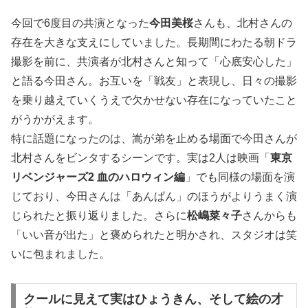
今回で6度目の共演となった
今田美桜
さんも、北村さんの
存在を大きな支えにしていました。長期間にわたる朝ドラ
撮影を前に、共演者が北村さんと知って「心底安心した」
と語る今田さん。お互いを「戦友」と表現し、日々の撮影
を乗り越えていくうえで欠かせない存在になっていたこと
がうかがえます。
特に話題になったのは、嵩が弟を止める場面で今田さんが
北村さんをビンタするシーンです。実は2人は映画「
東京
リベンジャーズ2 血のハロウィン編
」でも同様の場面を演
じており、今田さんは「あんぱん」のほうがよりうまく演
じられたと振り返りました。さらに
松嶋菜々子
さんからも
「いい音が出た」と褒められたと明かされ、スタジオは笑
いに包まれました。
クールに見えて実はひょうきん、そして絵の才