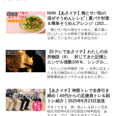
NHK【あさイチ】梅とサバ缶の
あさイチ
混ぜそうめんレシピ｜夏バテ対策
＆簡単そうめんアレンジ（2025
年8月25日）
「梅とサバ缶の混ぜそうめん」夏の暑い
日にぴったりの簡単で栄養満点なレシピ
を探している方におすすめなのが、
NHK「あさイチ」みんな！ゴハンだよ
（2025年8月25日放送）で紹介された
「梅とサバ缶の混ぜそうめん」です。俳
【Eテレであさイチ】わたしの台
あさイチ
優の井上祐貴さんが講師と...
所物語（9） 封じてきた記憶と
エンゲル係数100％、シングルフ
ァーザーと50代介護福祉士の人生
『わたしの台所物語（9）』台所に詰まっ
を映す台所｜2026年2月26日
た人生の物語わたしの台所物語は、朝の
情報番組あさイチから生まれた人気シリ
ーズです。家の中でもいちばん生活感が
出る場所、台所。その小さなスペース
に、その人の性格や癖、家族との歴史ま
【あさイチ】神筋トレで全身引き
あさイチ
で、いろいろなものがぎゅ...
締め！40代からの足腰肩トレ＆顔
トレ紹介｜2025年6月23日放送
今すぐできる「神」筋トレ＆顔トレ完全
紹介2025年6月23日放送のNHK総合「あ
さイチ」では、誰でも今すぐできる