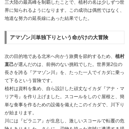
三大陸の最高峰を制覇したことで、植村の名は少しずつ世
界に知られるようになります。この成功は偶然ではなく、
地道な努力の延長線にあった結果でした。
アマゾン川単独下りという命がけの大冒険
次の目的地である北米へ向かう旅費を節約するため、
植村
直己
が選んだのは、前例のない挑戦でした。世界第2位の
長さを誇る『アマゾン川』を、たった一人でイカダに乗っ
て下るという冒険です。
植村は資料を集め、自ら設計した頑丈なイカダ『アナ・マ
リア号』を作り上げました。スコールをしのぐ屋根と、簡
単な食事を作るための設備を備えたこのイカダで、川下り
が始まります。
川には『ピラニア』が生息し、激しいスコールで転覆の危
険もありました。さらに、刃物を持った盗賊に遭遇する場