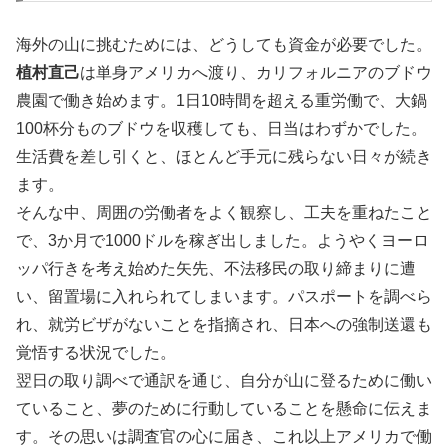
海外の山に挑むためには、どうしても資金が必要でした。
植村直己
は単身アメリカへ渡り、カリフォルニアのブドウ
農園で働き始めます。1日10時間を超える重労働で、大鍋
100杯分ものブドウを収穫しても、日当はわずかでした。
生活費を差し引くと、ほとんど手元に残らない日々が続き
ます。
そんな中、周囲の労働者をよく観察し、工夫を重ねたこと
で、3か月で1000ドルを稼ぎ出しました。ようやくヨーロ
ッパ行きを考え始めた矢先、不法移民の取り締まりに遭
い、留置場に入れられてしまいます。パスポートを調べら
れ、就労ビザがないことを指摘され、日本への強制送還も
覚悟する状況でした。
翌日の取り調べで通訳を通じ、自分が山に登るために働い
ていること、夢のために行動していることを懸命に伝えま
す。その思いは調査官の心に届き、これ以上アメリカで働