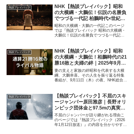
ます。名古屋から金沢まで桜を植え続け
た佐藤良二。周囲に理解されなくても歩
NHK【熱談プレイバック】昭和
熱談プレイバック
みを止めなかったその...
の大横綱・大鵬伝！伝説の名勝負
でつづる一代記 柏鵬時代×世紀の
大誤審×二所ノ関部屋×貴ノ花｜
昭和の大横綱・大鵬の一代記このページ
2025年12月22日
では『熱談プレイバック 昭和の大横綱・
大鵬伝！伝説の名勝負でつづる一代記
（2025年12月22日放送）』の内容を分か
りやすくまとめています。昭和の大相撲
を代表する横綱・大鵬 幸喜が歩んだ道の
NHK【熱談プレイバック】昭和
熱談プレイバック
りは、勝ち続け...
の大横綱・大鵬伝！柏鵬時代の21
勝16敗と夫婦の絆｜2025年9月11
日放送
妻の支えと家族の絆昭和を代表する大横
綱、大鵬幸喜。その人生を振り返る特集
番組が、9月11日（木）の夜、NHK総合で
放送されます。大鵬といえば、常勝の横
綱として相撲史に名を刻んだ存在です
が、その華やかな勝利の裏には、苦難を
【熱談プレイバック】不屈のスキ
熱談プレイバック
支えた妻・芳子さんや...
ージャンパー原田雅彦｜長野オリ
ンピック団体金と97.5mの真実
2026年1月12日
不屈のジャンパーが語り継がれる理由こ
のページでは『熱談プレイバック（2026
年1月12日放送）』の内容を分かりやすく
まとめています。スキージャンプ界に名