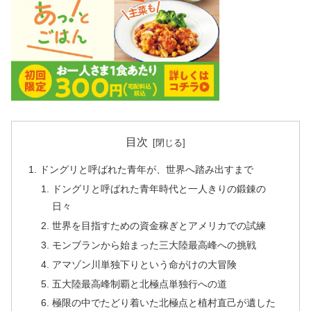
目次
ドングリと呼ばれた青年が、世界へ踏み出すまで
ドングリと呼ばれた青年時代と一人きりの鍛錬の
日々
世界を目指すための資金稼ぎとアメリカでの試練
モンブランから始まった三大陸最高峰への挑戦
アマゾン川単独下りという命がけの大冒険
五大陸最高峰制覇と北極点単独行への道
極限の中でたどり着いた北極点と植村直己が遺した