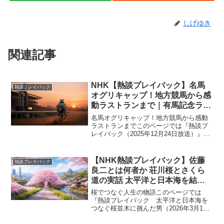
しげゆき
関連記事
NHK【熱談プレイバック】名馬
熱談プレイバック
オグリキャップ！地方競馬から感
動ラストランまで｜有馬記念ラス
トラン・笠松競馬場・神田阿久
名馬オグリキャップ！地方競馬から感動
鯉・地方競馬伝説｜2025年12月
ラストランまでこのページでは『熱談プ
レイバック（2025年12月24日放送）』の
24日
内容を分かりやすくまとめています。講
談師の神田阿久鯉さんの語りによってよ
みがえったのは、地方競馬から中央競馬
【NHK熱談プレイバック】佐藤
熱談プレイバック
へ、そして日本中...
良二とは何者か 荘川桜とさくら
道の実話 太平洋と日本海を結ぶ
266kmの夢と30万本構想｜2026
桜でつなぐ人生の物語このページでは
年3月19日
『熱談プレイバック 太平洋と日本海を
つなぐ桜並木に挑んだ男（2026年3月19
日）』の内容を分かりやすくまとめてい