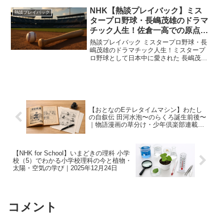
を刻んだ原田雅彦は、ただ強かった選手
ではありません。勝てるはずの舞台で崩
NHK【熱談プレイバック】ミス
熱談プレイバック
れ、世代交代の波...
タープロ野球・長嶋茂雄のドラマ
チック人生！佐倉一高での原点と
父に捧げた一発、そして444号ホ
熱談プレイバック ミスタープロ野球・長
ームランの裏側を追う｜2025年
嶋茂雄のドラマチック人生！ミスタープ
ロ野球として日本中に愛された 長嶋茂
11月20日
雄。その名を聞くだけで、球場の歓声や
ドラマのような名場面を思い出す人も多
いと思います。この日の『熱談プレイバ
ック』では、講談師 神...
【おとなのEテレタイムマシン】わたし
の自叙伝 田河水泡〜のらくろ誕生前後〜
｜物語漫画の草分け・少年倶楽部連載秘
話｜2025年12月23日
【NHK for School】いまどきの理科 小学
校（5）でわかる小学校理科の今と植物・
太陽・空気の学び｜2025年12月24日
コメント