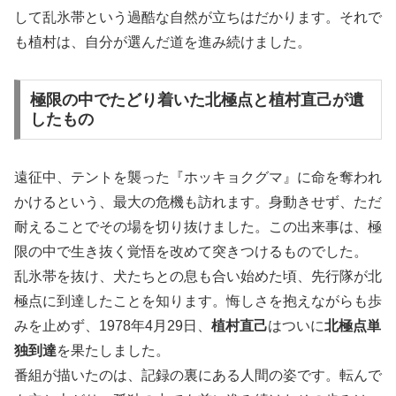
して乱氷帯という過酷な自然が立ちはだかります。それで
も植村は、自分が選んだ道を進み続けました。
極限の中でたどり着いた北極点と植村直己が遺
したもの
遠征中、テントを襲った『ホッキョクグマ』に命を奪われ
かけるという、最大の危機も訪れます。身動きせず、ただ
耐えることでその場を切り抜けました。この出来事は、極
限の中で生き抜く覚悟を改めて突きつけるものでした。
乱氷帯を抜け、犬たちとの息も合い始めた頃、先行隊が北
極点に到達したことを知ります。悔しさを抱えながらも歩
みを止めず、1978年4月29日、
植村直己
はついに
北極点単
独到達
を果たしました。
番組が描いたのは、記録の裏にある人間の姿です。転んで