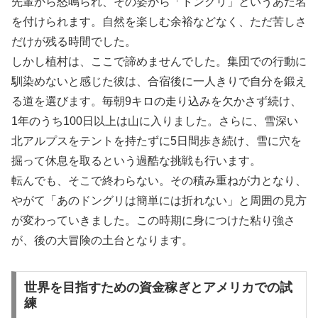
先輩から怒鳴られ、その姿から「ドングリ」というあだ名
を付けられます。自然を楽しむ余裕などなく、ただ苦しさ
だけが残る時間でした。
しかし植村は、ここで諦めませんでした。集団での行動に
馴染めないと感じた彼は、合宿後に一人きりで自分を鍛え
る道を選びます。毎朝9キロの走り込みを欠かさず続け、
1年のうち100日以上は山に入りました。さらに、雪深い
北アルプスをテントを持たずに5日間歩き続け、雪に穴を
掘って休息を取るという過酷な挑戦も行います。
転んでも、そこで終わらない。その積み重ねが力となり、
やがて「あのドングリは簡単には折れない」と周囲の見方
が変わっていきました。この時期に身につけた粘り強さ
が、後の大冒険の土台となります。
世界を目指すための資金稼ぎとアメリカでの試
練