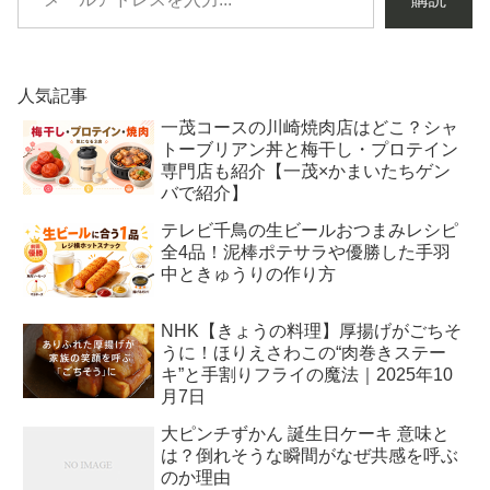
人気記事
一茂コースの川崎焼肉店はどこ？シャ
トーブリアン丼と梅干し・プロテイン
専門店も紹介【一茂×かまいたちゲン
バで紹介】
テレビ千鳥の生ビールおつまみレシピ
全4品！泥棒ポテサラや優勝した手羽
中ときゅうりの作り方
NHK【きょうの料理】厚揚げがごちそ
うに！ほりえさわこの“肉巻きステー
キ”と手割りフライの魔法｜2025年10
月7日
大ピンチずかん 誕生日ケーキ 意味と
は？倒れそうな瞬間がなぜ共感を呼ぶ
のか理由