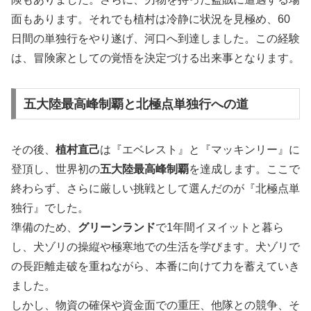
面もあります。それでも植村は冷静に状況を見極め、60
日間の単独行をやり遂げ、河口へ到達しました。この経験
は、冒険家としての覚悟を決定づける出来事となります。
五大陸最高峰制覇と北極点単独行への道
その後、
植村直己
は『エベレスト』と『マッキンリー』に
登頂し、世界初の
五大陸最高峰制覇
を達成します。ここで
終わらず、さらに厳しい挑戦として選んだのが『北極点単
独行』でした。
準備のため、
グリーンランド
で1年間イヌイットと暮ら
し、犬ゾリの操縦や極寒地での生活を学びます。犬ゾリで
の長距離走破を重ねながら、本番に向けて力を蓄えていき
ました。
しかし、物資の確保や資金面での重圧、他隊との競争、そ