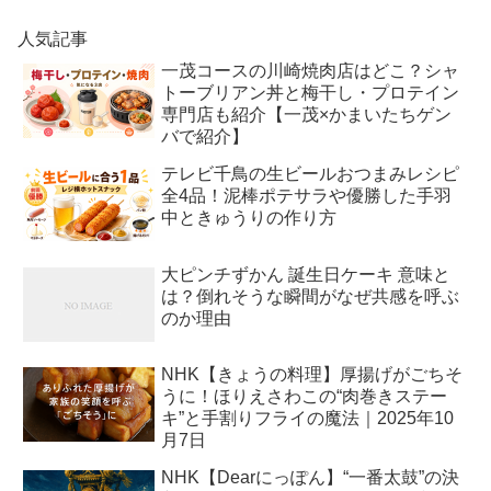
人気記事
一茂コースの川崎焼肉店はどこ？シャ
トーブリアン丼と梅干し・プロテイン
専門店も紹介【一茂×かまいたちゲン
バで紹介】
テレビ千鳥の生ビールおつまみレシピ
全4品！泥棒ポテサラや優勝した手羽
中ときゅうりの作り方
大ピンチずかん 誕生日ケーキ 意味と
は？倒れそうな瞬間がなぜ共感を呼ぶ
のか理由
NHK【きょうの料理】厚揚げがごちそ
うに！ほりえさわこの“肉巻きステー
キ”と手割りフライの魔法｜2025年10
月7日
NHK【Dearにっぽん】“一番太鼓”の決