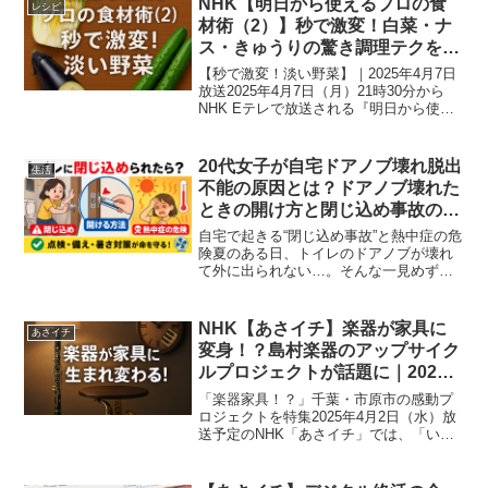
NHK【明日から使えるプロの食
レシピ
ビデオテープのデジ...
材術（2）】秒で激変！白菜・ナ
ス・きゅうりの驚き調理テクをプ
ロが直伝｜2025年4月7日放送
【秒で激変！淡い野菜】｜2025年4月7日
放送2025年4月7日（月）21時30分から
NHK Eテレで放送される『明日から使え
る プロの食材術（2）秒で激変！淡い野
菜』では、家庭でよく使われる淡色野菜
をテーマに、プロの料理人と食物学の専
20代女子が自宅ドアノブ壊れ脱出
生活
門家...
不能の原因とは？ドアノブ壊れた
ときの開け方と閉じ込め事故の危
険性・熱中症対策【仰天ニュース
自宅で起きる“閉じ込め事故”と熱中症の危
で紹介】
険夏のある日、トイレのドアノブが壊れ
て外に出られない…。そんな一見めずら
しいトラブルが、実は命の危機につなが
ることがあります。『仰天ニュース…予
測不可！身近な命の危険…20代女子が自
NHK【あさイチ】楽器が家具に
あさイチ
宅ドアノブ壊れ脱出...
変身！？島村楽器のアップサイク
ルプロジェクトが話題に｜2025
年4月2日放送
「楽器家具！？」千葉・市原市の感動プ
ロジェクトを特集2025年4月2日（水）放
送予定のNHK「あさイチ」では、「いま
オシ！LIVE」のコーナーで千葉県市原市
から生中継が行われます。今回取り上げ
られるのは、使われなくなった楽器が家