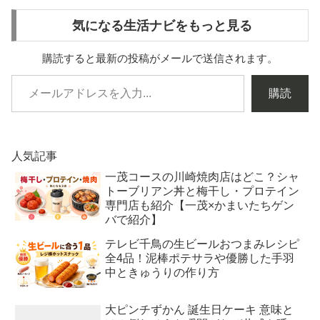
気になる生活ナビをもっと見る
購読すると最新の投稿がメールで送信されます。
購読
人気記事
一茂コースの川崎焼肉店はどこ？シャ
トーブリアン丼と梅干し・プロテイン
専門店も紹介【一茂×かまいたちゲン
バで紹介】
テレビ千鳥の生ビールおつまみレシピ
全4品！泥棒ポテサラや優勝した手羽
中ときゅうりの作り方
大ピンチずかん 誕生日ケーキ 意味と