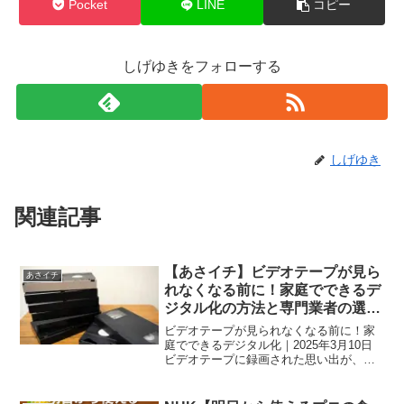
Pocket
LINE
コピー
しげゆきをフォローする
しげゆき
関連記事
【あさイチ】ビデオテープが見ら
あさイチ
れなくなる前に！家庭でできるデ
ジタル化の方法と専門業者の選び
方｜2025年3月10日放送
ビデオテープが見られなくなる前に！家
庭でできるデジタル化｜2025年3月10日
ビデオテープに録画された思い出が、再
生できなくなってしまう前に、デジタル
化をして保存しておくことが大切です。
今回の『あさイチ』では、自宅でできる