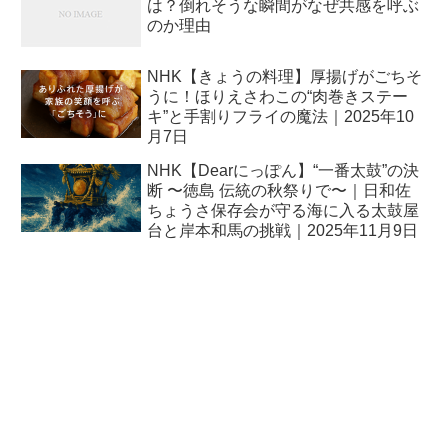
は？倒れそうな瞬間がなぜ共感を呼ぶ
のか理由
NHK【きょうの料理】厚揚げがごちそ
うに！ほりえさわこの“肉巻きステー
キ”と手割りフライの魔法｜2025年10
月7日
NHK【Dearにっぽん】“一番太鼓”の決
断 〜徳島 伝統の秋祭りで〜｜日和佐
ちょうさ保存会が守る海に入る太鼓屋
台と岸本和馬の挑戦｜2025年11月9日