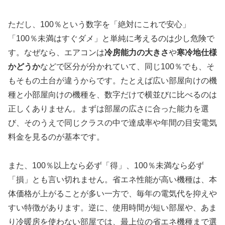
ただし、100％という数字を「絶対にこれで安心」
「100％未満はすぐダメ」と単純に考えるのは少し危険で
す。なぜなら、エアコンは
冷房能力の大きさ
や
寒冷地仕様
かどうか
などで区分が分かれていて、同じ100％でも、そ
もそもの土台が違うからです。たとえば広い部屋向けの機
種と小部屋向けの機種を、数字だけで横並びに比べるのは
正しくありません。まずは部屋の広さに合った能力を選
び、そのうえで同じクラスの中で達成率や年間の目安電気
料金を見るのが基本です。
また、100％以上なら必ず「得」、100％未満なら必ず
「損」とも言い切れません。省エネ性能が高い機種は、本
体価格が上がることが多い一方で、毎年の電気代を抑えや
すい特徴があります。逆に、使用時間が短い部屋や、あま
り冷暖房を使わない部屋では、最上位の省エネ機種まで選