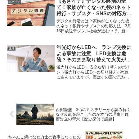
【あさイチ】デジタル終活の全
あさイチ
具に生まれ変...
て！家族が亡くなった後のネット
銀行・サブスク・SNSの対応方法
を徹底解説｜2025年3月13日放送
デジタル終活とは？家族が亡くなった後
のネット銀行やサブスクの対応方法｜3月
13日放送デジタル社会が進む中で、新た
な終活の形として「デジタル終活」が注
目されています。スマートフォンやパソ
コンを使う機会が増えた今、個人が持つ
蛍光灯からLEDへ ランプ交換に
生活
デジタル資産も増えて...
よる事故に注意 LED交換は危
険？そのまま取り替えて火災が起
きる原因と正しい安全対策
蛍光灯からLEDへ 安全な切り替えのポイ
ント蛍光灯からLEDへの切り替えが急速
に進んでいますが、実はその裏で思わぬ
事故も起きています。とくに「そのまま
交換すればいい」と考えてしまうと、火
災などのリスクにつながることもありま
す。『みみより！解...
西郷隆盛 3つのミステリーから読み解く
なぜ反乱を起こしたのか本当の理由と政
府対立の背景【歴史探偵で話題】
ちゃんこ鍋はなぜ力士の食事になったの