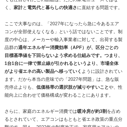
く、
家計
と
電気代
と
暮らしの快適さ
に直結する問題です。
ここで大事なのは、「2027年になったら急に今あるエア
コンが全部使えなくなる」という話ではないことです。制
度の中心は、メーカーや輸入事業者に対して、出荷する製
品群の
通年エネルギー消費効率（APF）が、区分ごとの
目標基準値を下回らないよう求める仕組みです。つまり、
1台1台に一律で禁止線が引かれるというより、市場全体
がより省エネの高い製品へ移っていく
ように設計されてい
ます。だから本当の意味での「2027年問題」は、急な販
売停止よりも、
低価格帯の選択肢が減りやすいこと
や、性
能向上に合わせて価格構成が変わることにあります。
さらに、家庭のエネルギー消費では
暖冷房が約3割
を占め
るとされていて、エアコンはもともと省エネ政策の重点分