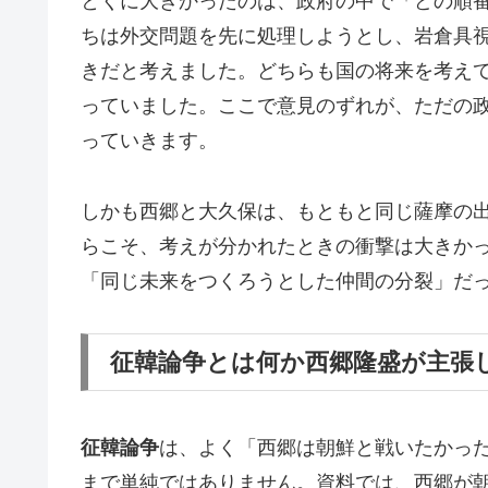
とくに大きかったのは、政府の中で「どの順
ちは外交問題を先に処理しようとし、岩倉具
きだと考えました。どちらも国の将来を考え
っていました。ここで意見のずれが、ただの
っていきます。
しかも西郷と大久保は、もともと同じ薩摩の
らこそ、考えが分かれたときの衝撃は大きか
「同じ未来をつくろうとした仲間の分裂」だ
征韓論争とは何か西郷隆盛が主張
征韓論争
は、よく「西郷は朝鮮と戦いたかっ
まで単純ではありません。資料では、西郷が