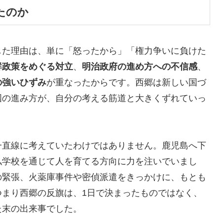
たのか
した理由は、単に「怒ったから」「権力争いに負けた
鮮政策をめぐる対立
、
明治政府の進め方への不信感
、
の強いひずみ
が重なったからです。西郷は新しい国づ
国の進み方が、自分の考える筋道と大きくずれていっ
一直線に考えていたわけではありません。鹿児島へ下
私学校を通じて人を育てる方向に力を注いでいまし
の緊張、火薬庫事件や密偵派遣をきっかけに、もとも
つまり西郷の反旗は、1日で決まったものではなく、
た末の出来事でした。