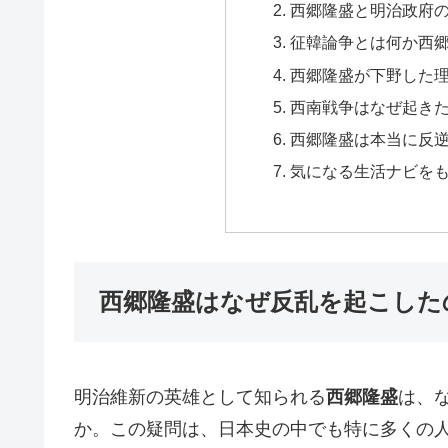
西郷隆盛と明治政府
征韓論争とは何か西
西郷隆盛が下野した
西南戦争はなぜ起き
西郷隆盛は本当に反
気になる生活ナビを
西郷隆盛はなぜ反乱を起こした
明治維新の英雄として知られる
西郷隆盛
は、
か。この疑問は、日本史の中でも特に多くの