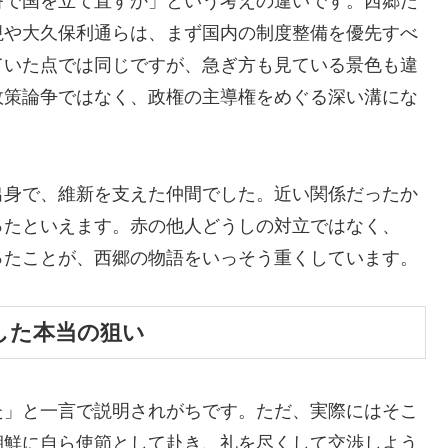
番で国を立て直すか」という考えの違いです。西郷た
視や大久保利通らは、まず国内の制度整備を優先すべ
ていた点では同じですが、急ぎ方も見ている景色も違
政策論争ではなく、政権の主導権をめぐる深い溝にな
出身で、維新を支えた仲間でした。近い関係だったか
ったといえます。赤の他人どうしの対立ではなく、
ったことが、西郷の物語をいっそう重くしています。
した本当の狙い
た」と一言で説明されがちです。ただ、実際にはそこ
朝鮮に自ら使節として赴き、礼を尽くして交渉しよう