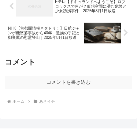
Eテレ【ドキュランドへようこそ】ロブ
ロックスで何が？仮想空間に潜む危険と
少女誘拐事件｜2025年8月1日放送
NHK【首都圏情報ネタドリ！】日航ジャ
ンボ機墜落事故から40年｜遺族の手記と
御巣鷹の慰霊登山｜2025年8月1日放送
コメント
コメントを書き込む
ホーム
あさイチ