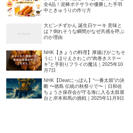
全4品！泥棒ポテサラや優勝した手羽
中ときゅうりの作り方
大ピンチずかん 誕生日ケーキ 意味と
は？倒れそうな瞬間がなぜ共感を呼ぶ
のか理由
NHK【きょうの料理】厚揚げがごちそ
うに！ほりえさわこの“肉巻きステー
キ”と手割りフライの魔法｜2025年10
月7日
NHK【Dearにっぽん】“一番太鼓”の決
断 〜徳島 伝統の秋祭りで〜｜日和佐
ちょうさ保存会が守る海に入る太鼓屋
台と岸本和馬の挑戦｜2025年11月9日