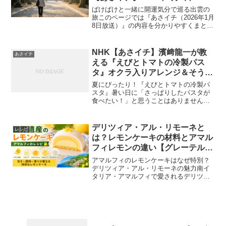
ばけばけと一緒に開運気分で巡る出雲の
旅このページでは『あさイチ（2026年1月
8日放送）』の内容を分かりやすくまとめ
ています。朝ドラ『ばけばけ』の世界観
と重ねながら、出雲の縁結び、ご利益グ
ルメ、島根ならではの文化体験まで、一
NHK【あさイチ】濱﨑龍一が教
あさイチ
日の放送を流れに...
える『えびとトマトの冷製パス
タ』オクラ入りアレンジ＆そうめ
ん代用の裏ワザ｜2025年9月16日
夏にぴったり！『えびとトマトの冷製パ
スタ』暑い日に「さっぱりしたパスタが
食べたい！」と思うことはありません
か？こってりした料理はちょっと重いけ
ど、栄養もしっかり摂りたい…。そんな
ときにおすすめなのが、2025年9月16日
デリツィア・アル・リモーネと
レシピ
(火)のNHK【あさ...
は？レモンケーキの材料とアマル
フィレモンの違い【グレーテルの
かまどで紹介】
アマルフィのレモンケーキはなぜ特別？
デリツィア・アル・リモーネの魅力南イ
タリア・アマルフィで愛されるデリツィ
ア・アル・リモーネは、レモンの香りを
何層にも重ねた特別なケーキです。『グ
レーテルのかまど 選 世界遺産アマルフィ
のレモンケーキ（20...