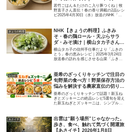
放送
若竹ごはん＆たけのこ入り豚つくね｜牧
野直子さん直伝！春の香り満載の2品レシ
ピ2025年4月30日（水）放送のNHK「あ
さイチ」“みんな！ゴハンだよ”のコーナー
では、春の食卓にぴったりのレシピ「若
竹ごはん」と「たけのこ入り豚つくね」
NHK【きょうの料理】ふきみ
きょうの料理
が紹介され...
そ・春の鶏ロール・天ぷらサラ
ダ・みそ漬け｜横山タカ子さんの
ふきのとう活用レシピまとめ
横山タカ子の信州手仕事だより「ふきの
（2025年3月24日放送）
とう」春の恵みレシピ｜2025年3月24日
放送春の訪れを感じさせる山菜「ふきの
とう」。長野県在住の料理研究家・横山
タカ子さんが、NHK「きょうの料理」の
中で、このふきのとうを使った信州の知
亜希のざっくりキッチンで注目の
レシピ
恵がつまった手仕...
旬野菜の食べ方！野菜保存方法の
悩みを解決する農家直伝の切り方
と鮮度長持ちのコツ【DayDay.で
亜希のざっくりキッチンで話題！新玉ね
紹介】
ぎとズッキーニの絶品レシピ5選旬を迎え
た新玉ねぎとズッキーニは、シンプルな
調理でも驚くほどおいしくなる野菜で
す。甘みたっぷりの新玉ねぎと、みずみ
ずしいズッキーニは、焼く・煮る・グラ
出雲は“願う場所”じゃなかった。
あさイチ
タンにするなど、さまざま...
歩き、食べ、触れて気づく開運旅
【あさイチ】2026年1月8日