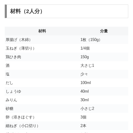
材料（2人分）
材料
分量
厚揚げ（木綿）
1枚（150g）
玉ねぎ（薄切り）
1/4個
鶏ひき肉
150g
酒
大さじ1
塩
少々
だし
100ml
しょうゆ
40ml
みりん
30ml
砂糖
小さじ2
卵（溶きほぐす）
3個
細ねぎ（小口切り）
2本