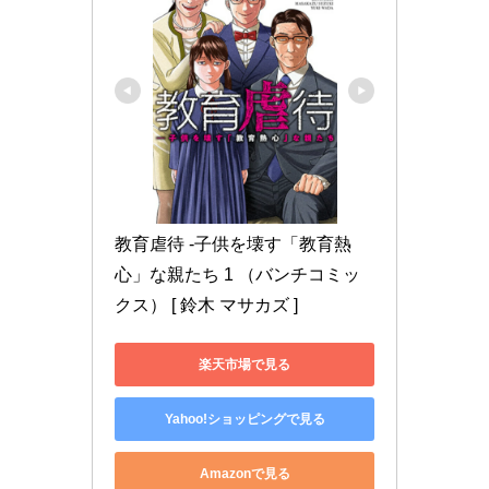
教育虐待 -子供を壊す「教育熱
心」な親たち 1 （バンチコミッ
クス） [ 鈴木 マサカズ ]
楽天市場で見る
Yahoo!ショッピングで見る
Amazonで見る