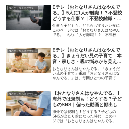
Eテレ【おとなりさんはなやんで
おとなりさんはなやんでる。
る。】5人に1人が離職！？不登校
どうする仕事？｜不登校離職・親
の仕事両立・付き添い登校どこま
仕事も子どもも、どちらも守りたい夜に
で・呼び出し問題・介護休業は使
このページでは『おとなりさんはなやん
でる。 5人に1人が離職！？ 不登校ど
える？｜2026年1月22日
うする仕事？（2026年1月22日放送）』
の内容を分かりやすくまとめています。
朝、学校へ行けない子どもを前に、仕事
Eテレ【おとなりさんはなやんで
おとなりさんはなやんでる。
の開始時刻が迫る...
る。】きょうだい児の子育て 本
音・寂しさ・親の悩みから見える
向き合い方｜2026年2月26日
おとなりさんはなやんでる。「きょうだ
い児の子育て」番組「おとなりさんはな
やんでる。」は、毎回ひとつの子育ての
テーマをじっくり取り上げる、トーク型
の情報番組です。今回のテーマは、病気
や障害のある兄弟姉妹をもつ子ども、き
【おとなりさんはなやんでる。】
おとなりさんはなやんでる。
ょうだい児の子育てです。...
海外では規制も！どうする？子ど
ものSNS｜偏った動画と顔出し配
信の危険、日本の本音 2025年12
海外では規制も！どうする？子どもの
月25日
SNSが当たり前になった時代 このペー
ジでは『おとなりさんはなやんでる。
（2025年12月25日放送）』の内容を分か