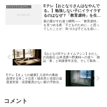
りやすくまとめています。日本では中学
生の多くがスマホを持ち、子どものSNS
Eテレ【おとなりさんはなやんで
おとなりさんはなやんでる。
利用が特別なもの...
る。】勉強しない子にイライラす
るのはなぜ？「教育虐待」を生む
親の心の仕組みを探る｜前編｜
親の愛がすれ違う瞬間――「教育虐待」
2025年10月23日
を見つめる夜「子どものために」と思っ
てしたことが、気づけば子どもを追い詰
めていた――そんな経験をしたことはあ
りませんか？10月23日（木）放送の【お
となりさんはなやんでる。】では、『教
育虐待 なぜ親はやり...
【おとなのEテレタイムマシン】わたし
の自叙伝 山本茂實〜野麦峠への道〜 雑
誌「葦」と戦後青年文化、そして製糸工
女の聞き取り調査の真実｜2025年12月2
日
Eテレ【きょうの健康】入浴中の事故
急増する冬こそ注意！脱衣所と浴室の温
度差対策・浴室暖房がない家の予防法・
家庭でできる浴槽救命行動｜2025年11月
27日
コメント