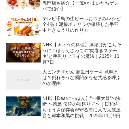
専門店も紹介【一茂×かまいたちゲン
バで紹介】
テレビ千鳥の生ビールおつまみレシピ
全4品！泥棒ポテサラや優勝した手羽
中ときゅうりの作り方
NHK【きょうの料理】厚揚げがごちそ
うに！ほりえさわこの“肉巻きステー
キ”と手割りフライの魔法｜2025年10
月7日
大ピンチずかん 誕生日ケーキ 意味と
は？倒れそうな瞬間がなぜ共感を呼ぶ
のか理由
NHK【Dearにっぽん】“一番太鼓”の決
断 〜徳島 伝統の秋祭りで〜｜日和佐
ちょうさ保存会が守る海に入る太鼓屋
台と岸本和馬の挑戦｜2025年11月9日