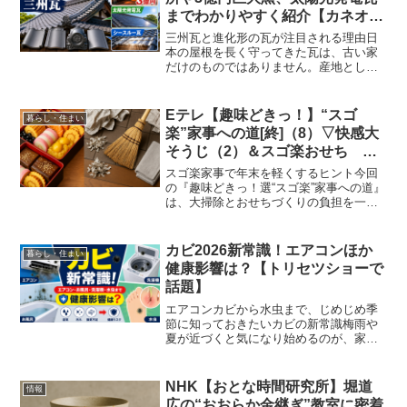
までわかりやすく紹介【カネオく
んで話題】
三州瓦と進化形の瓦が注目される理由日
本の屋根を長く守ってきた瓦は、古い家
だけのものではありません。産地として
知られる三州瓦、発電できる瓦、光を取
り込むシースルー瓦など、今も暮らしに
合わせて進化しています。『有吉のお金
Eテレ【趣味どきっ！】“スゴ
暮らし・住まい
発見 突撃！カネオくん ...
楽”家事への道[終]（8）▽快感大
そうじ（2）＆スゴ楽おせち 濡
らし新聞掃除で玄関ピカピカ！保
スゴ楽家事で年末を軽くするヒント今回
存袋栗きんとん＆電子レンジ松風
の『趣味どきっ！選“スゴ楽”家事への道』
は、大掃除とおせちづくりの負担を一気
焼きの裏ワザまとめ｜2025年11
に軽くしてくれる内容がそろっていま
月24日
す。玄関の汚れがみるみる落ちる古新聞
の掃除ワザ、そしてえびのうま煮・栗き
カビ2026新常識！エアコンほか
暮らし・住まい
んとん・松風焼きといっ...
健康影響は？【トリセツショーで
話題】
エアコンカビから水虫まで、じめじめ季
節に知っておきたいカビの新常識梅雨や
夏が近づくと気になり始めるのが、家の
中にひそむカビです。見える場所だけで
なく、エアコンの内部、洗濯機の裏側、
お風呂場のすき間など、ふだん気づきに
NHK【おとな時間研究所】堀道
情報
くい場所でもカビは増えや...
広の“おおらか金継ぎ”教室に密着