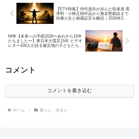
【ETV特集】仲代達矢が歩んだ役者道 黒
澤明・小林正樹作品から無名塾創設まで
俳優人生と秘蔵証言を解説｜2026年3月7
日
NHK【未来への手紙2026〜あれから15年
たちました〜】東日本大震災15年 ビデオ
レター100人が語る被災地の子どもたちの
15年後と現在｜2026年3月8日
コメント
コメントを書き込む
ホーム
暮らし・住まい