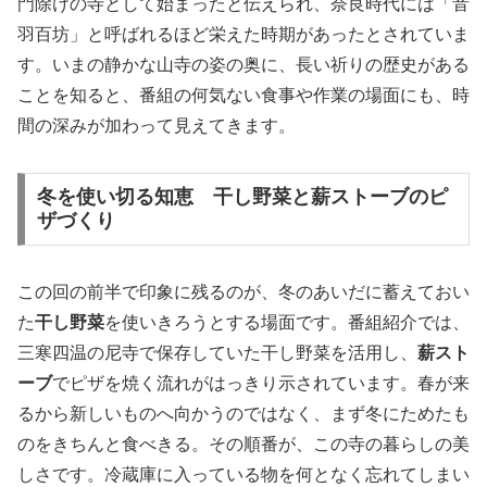
門除けの寺として始まったと伝えられ、奈良時代には「音
羽百坊」と呼ばれるほど栄えた時期があったとされていま
す。いまの静かな山寺の姿の奥に、長い祈りの歴史がある
ことを知ると、番組の何気ない食事や作業の場面にも、時
間の深みが加わって見えてきます。
冬を使い切る知恵 干し野菜と薪ストーブのピ
ザづくり
この回の前半で印象に残るのが、冬のあいだに蓄えておい
た
干し野菜
を使いきろうとする場面です。番組紹介では、
三寒四温の尼寺で保存していた干し野菜を活用し、
薪スト
ーブ
でピザを焼く流れがはっきり示されています。春が来
るから新しいものへ向かうのではなく、まず冬にためたも
のをきちんと食べきる。その順番が、この寺の暮らしの美
しさです。冷蔵庫に入っている物を何となく忘れてしまい