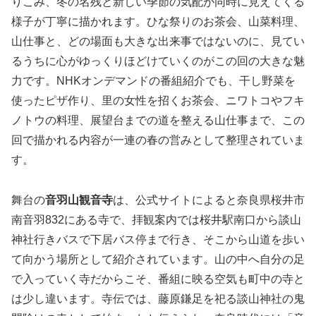
りこみ、冬の名残と新しい季節の気配が同時に見えてくる
様子が丁寧に描かれます。ひな祭りのお茶会、山菜料理、
山仕事と、どの場面も大きな出来事ではないのに、見てい
るうちに心がゆっくりほどけていくのがこの回の大きな魅
力です。NHKオンデマンドの番組紹介でも、干し野菜を
使ったピザ作り、里の女性を招くお茶会、ニワトコやフキ
ノトウの料理、展望台までの道を整える山仕事まで、この
回で描かれる内容が一連の春の営みとして整理されていま
す。
舞台の
音羽山観音寺
は、公式サイトによると奈良県桜井市
南音羽832にある寺で、拝観案内では桜井駅南口から談山
神社行きバスで下居バス停まで行き、そこから山道を歩い
て向かう場所として紹介されています。山の中へ自分の足
で入っていく寺だからこそ、番組に映る空気も町中の寺と
は少し違います。寺伝では、藤原鎌足を祀る談山神社の鬼