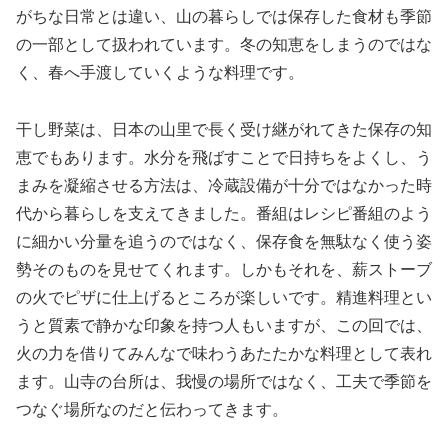
がちな日常とは違い、山の暮らしでは保存した食材も季節
の一部として扱われています。冬の知恵をしまうのではな
く、春へ手渡していくような料理です。
干し野菜は、日本の山里で長く受け継がれてきた保存の知
恵でもあります。水分を飛ばすことで日持ちをよくし、う
まみを凝縮させる方法は、冷蔵設備が十分ではなかった時
代から暮らしを支えてきました。番組はレシピ番組のよう
に細かい分量を追うのではなく、保存食を無駄なく使う姿
勢そのものを見せてくれます。しかもそれを、薪ストーブ
の火でピザに仕上げるところが楽しいです。精進料理とい
うと質素で静かな印象を持つ人もいますが、この回では、
火の力を借りてみんなで味わうあたたかな料理として表れ
ます。山寺の台所は、我慢の場所ではなく、工夫で季節を
つなぐ場所なのだと伝わってきます。