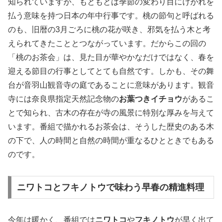
知られていますが、もともとは季節の変わり目にけがれを
払う意味を持つ日本の年中行事です。桃の節句と呼ばれる
のも、旧暦の3月ごろに桃の花が咲き、邪気を払う木と考
えられてきたこととつながっています。だからこの回の
「桃のお茶会」は、見た目が華やかなだけではなく、春を
迎える節目の行事としてとても自然です。しかも、その舞
台が音羽山観音寺の庭であることに意味があります。観音
寺には奈良県指定天然記念物の
お葉つきイチョウ
があるこ
とで知られ、古木の存在が寺の風景に特別な厚みを与えて
います。番組で描かれるお茶会は、そうした歴史のある木
の下で、人の時間と自然の時間が重なるひとときでもある
のです。
ニワトコとフキノトウで味わう早春の精進料理
今年は暖かく、番組では
ニワトコ
や
フキノトウ
が早く出て