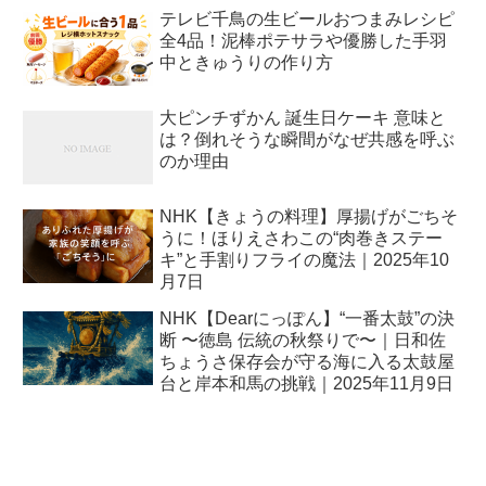
テレビ千鳥の生ビールおつまみレシピ
全4品！泥棒ポテサラや優勝した手羽
中ときゅうりの作り方
大ピンチずかん 誕生日ケーキ 意味と
は？倒れそうな瞬間がなぜ共感を呼ぶ
のか理由
NHK【きょうの料理】厚揚げがごちそ
うに！ほりえさわこの“肉巻きステー
キ”と手割りフライの魔法｜2025年10
月7日
NHK【Dearにっぽん】“一番太鼓”の決
断 〜徳島 伝統の秋祭りで〜｜日和佐
ちょうさ保存会が守る海に入る太鼓屋
台と岸本和馬の挑戦｜2025年11月9日