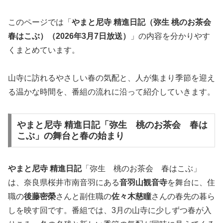
このページでは「
やまと尼寺 精進日記（弥生 桃のお茶会
春はこぶ）（2026年3月7日放送）
」の内容を分かりやす
くまとめています。
山寺に訪れるやさしい春の気配と、人が集まり季節を迎え
る温かな時間を、番組の流れに沿って紹介していきます。
やまと尼寺 精進日記「弥生 桃のお茶会 春は
こぶ」の舞台と春の始まり
やまと尼寺 精進日記
「弥生 桃のお茶会 春はこぶ」
は、奈良県桜井市南音羽にある
音羽山観音寺
を舞台に、住
職の
後藤密榮
さんと副住職の
佐々木慈瞳
さんの春先の暮ら
しを映す回です。番組では、3月の山寺に少しずつ春が入