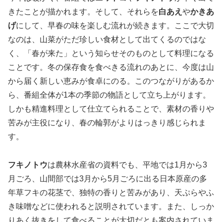
きたことが描かれます。そして、それらを
白あえ
や
かきあ
げ
にして、早春の味を楽しむ流れが続きます。ここで大切
なのは、山菜がただ珍しい食材として出てくるのではな
く、「春が来た」という知らせそのものとして料理になる
ことです。冬の保存食を食べきる流れのあとに、今度は山
から届く新しい恵みが食卓にのる。このつながりがあるか
ら、番組全体が1本の季節の物語として立ち上がります。
しかも精進料理として仕立てられることで、素材の香りや
苦みが主役になり、春の輪郭がよりはっきり感じられま
す。
フキノトウ
は農林水産省の資料でも、平地では1月から3
月ごろ、山間部では3月から5月ごろに出る日本原産の多
年草フキの花茎で、独特の香りと苦みがあり、天ぷらやふ
き味噌などに使われると説明されています。また、しっか
りあく抜きをして食べることが大切だとも案内されていま