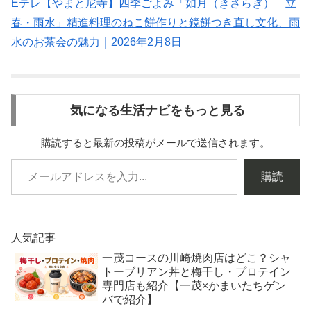
Eテレ【やまと尼寺】四季ごよみ「如月（きさらぎ） 立
春・雨水」精進料理のねこ餅作りと鏡餅つき直し文化、雨
水のお茶会の魅力｜2026年2月8日
気になる生活ナビをもっと見る
購読すると最新の投稿がメールで送信されます。
購読
人気記事
一茂コースの川崎焼肉店はどこ？シャ
トーブリアン丼と梅干し・プロテイン
専門店も紹介【一茂×かまいたちゲン
バで紹介】