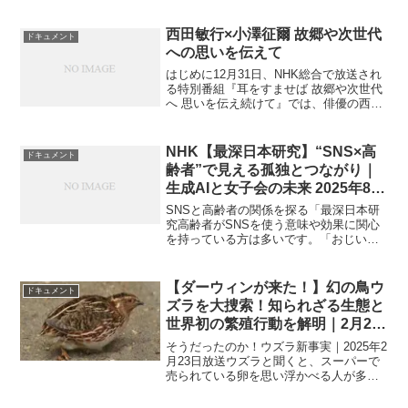
時15分からNHK総合で放送された『ひむ
バス！（22）』では、バナナマン日村勇
紀さんがバス運転手として再び登場。今
西田敏行×小澤征爾 故郷や次世代
ドキュメント
回は春の青森県...
への思いを伝えて
はじめに12月31日、NHK総合で放送され
る特別番組『耳をすませば 故郷や次世代
へ 思いを伝え続けて』では、俳優の西田
敏行さんと指揮者の小澤征爾さんがそれ
ぞれの分野で伝え続けた「想い」に迫り
ます。今年10月に亡くなられた西田敏行
NHK【最深日本研究】“SNS×高
ドキュメント
さんと、2月...
齢者”で見える孤独とつながり｜
生成AIと女子会の未来 2025年8月
17日放送
SNSと高齢者の関係を探る「最深日本研
究高齢者がSNSを使う意味や効果に関心
を持っている方は多いです。「おじいち
ゃんやおばあちゃんにSNSは難しいので
は？」「高齢者がSNSを使うと孤独は減
るの？」「危険性はないの？」といった
【ダーウィンが来た！】幻の鳥ウ
ドキュメント
疑問を持つ人もい...
ズラを大捜索！知られざる生態と
世界初の繁殖行動を解明｜2月23
日(日)放送回
そうだったのか！ウズラ新事実｜2025年2
月23日放送ウズラと聞くと、スーパーで
売られている卵を思い浮かべる人が多い
かもしれません。しかし、もともとウズ
ラは日本の野鳥で、かつては全国各地に