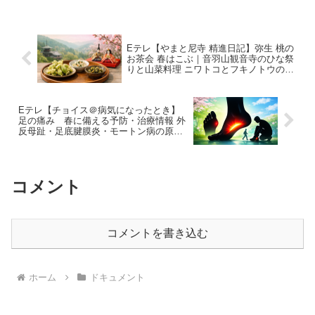
生息していました。ところが近年、野生
のウズラは幻の鳥...
Eテレ【やまと尼寺 精進日記】弥生 桃の
お茶会 春はこぶ｜音羽山観音寺のひな祭
りと山菜料理 ニワトコとフキノトウの精
進の春暮らし 2026年3月7日
Eテレ【チョイス＠病気になったとき】
足の痛み 春に備える予防・治療情報 外
反母趾・足底腱膜炎・モートン病の原因
と治療、足底板や手術の選択まで分かり
やすく解説｜2026年3月8日
コメント
コメントを書き込む
ホーム
ドキュメント