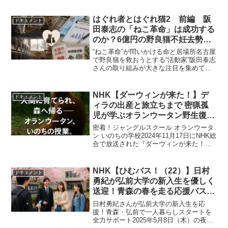
はぐれ者とはぐれ猫2 前編 阪
ドキュメント
田泰志の「ねこ革命」は成功する
のか？6億円の野良猫不妊去勢計
画と保護猫シェルターの現実
“ねこ革命”が問いかける命と居場所名古屋
で野良猫を救おうとする“活動家”阪田泰志
さんの取り組みが大きな注目を集めてい
ます。『ザ・ノンフィクション はぐれ
者とはぐれ猫2 前編 〜命を救う革命の
行方〜（2026年5月10日放送）』でも取
NHK【ダーウィンが来た！】デ
ドキュメント
り上げら...
ィラの出産と旅立ちまで 密猟孤
児が学ぶオランウータン野生復帰
物語｜2024年11月17日
密着！ジャングルスクール オランウータ
ン いのちの学校2024年11月17日にNHK総
合で放送された『ダーウィンが来た！』
では、「密着！ジャングルスクール オラ
ンウータン いのちの学校」と題して、イ
ンドネシア・カリマンタン島の熱帯雨林
NHK【ひむバス！（22）】日村
ドキュメント
にある...
勇紀が弘前大学の新入生を優しく
送迎！青森の春を走る応援バス｜
2025年5月8日放送
日村勇紀さんが弘前大学の新入生を応
援！青森・弘前で一人暮らしスタートを
全力サポート2025年5月8日（木）の夜8