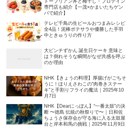
トーブリアン丼と梅干し・プロテイン
専門店も紹介【一茂×かまいたちゲン
バで紹介】
テレビ千鳥の生ビールおつまみレシピ
全4品！泥棒ポテサラや優勝した手羽
中ときゅうりの作り方
大ピンチずかん 誕生日ケーキ 意味と
は？倒れそうな瞬間がなぜ共感を呼ぶ
のか理由
NHK【きょうの料理】厚揚げがごちそ
うに！ほりえさわこの“肉巻きステー
キ”と手割りフライの魔法｜2025年10
月7日
NHK【Dearにっぽん】“一番太鼓”の決
断 〜徳島 伝統の秋祭りで〜｜日和佐
ちょうさ保存会が守る海に入る太鼓屋
台と岸本和馬の挑戦｜2025年11月9日