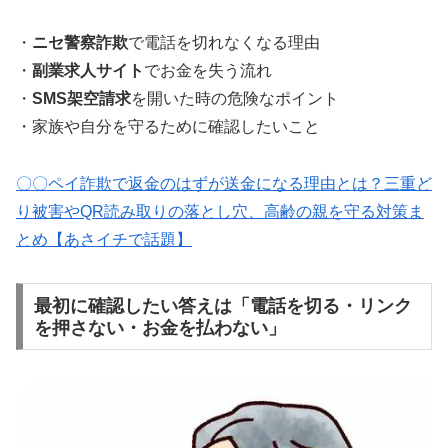
・
ニセ警察詐欺
で電話を切れなくなる理由
・
副業求人サイト
でお金を失う流れ
・
SMS架空請求
を開いた時の危険なポイント
・家族や自分を守るために確認したいこと
〇〇ペイ詐欺で返金のはずが送金になる理由とは？三重ど
り被害やQR読み取りの落とし穴、高齢の親を守る対策ま
とめ【あさイチで話題】
最初に確認したい答えは「電話を切る・リンク
を押さない・お金を払わない」