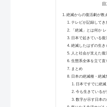
目
絶滅からの復活劇が教
テレビが記録してき
「絶滅」とは何か 
日本で起きている復
絶滅したはずの生き
人と社会が支えた復
生態系全体を立て直
まとめ
日本の絶滅種・絶滅
日本ですでに絶滅
今も生きているが
数字が示す日本の
気になる生活ナビを