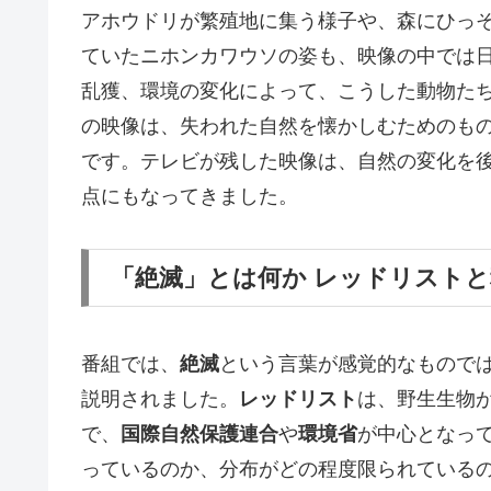
アホウドリが繁殖地に集う様子や、森にひっ
ていたニホンカワウソの姿も、映像の中では
乱獲、環境の変化によって、こうした動物た
の映像は、失われた自然を懐かしむためのも
です。テレビが残した映像は、自然の変化を
点にもなってきました。
「絶滅」とは何か レッドリスト
番組では、
絶滅
という言葉が感覚的なもので
説明されました。
レッドリスト
は、野生生物
で、
国際自然保護連合
や
環境省
が中心となっ
っているのか、分布がどの程度限られている