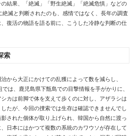
その結果、「絶滅」「野生絶滅」「絶滅危惧」などの
年に絶滅と判断されたのも、感情ではなく、長年の調査
は、復活の物語を語る前に、こうした冷静な判断の仕
探索
明治から大正にかけての乱獲によって数を減らし、
番組では、鹿児島県下甑島での目撃情報を手がかりに、
アシカは前脚で体を支えて歩くのに対し、アザラシは
ましたが、今回の捜索では生存は確認できませんでし
撮影された個体が取り上げられ、韓国から自然に渡っ
に、日本にはかつて複数の系統のカワウソが存在して