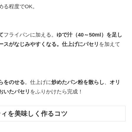
める程度でOK。
て
フライパンに加える。
ゆで汁（40～50ml）を足し
ースがなじみやすくなる。仕上げにパセリ
を加えて
らをのせる
。仕上げに
炒めたパン粉を散らし
、
オリ
おいたパセリ
をふりかけたら完成！
ティを美味しく作るコツ