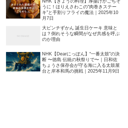
NHK【きょうの料理】厚揚げがごちそ
うに！ほりえさわこの“肉巻きステー
キ”と手割りフライの魔法｜2025年10
月7日
大ピンチずかん 誕生日ケーキ 意味と
は？倒れそうな瞬間がなぜ共感を呼ぶ
のか理由
NHK【Dearにっぽん】“一番太鼓”の決
断 〜徳島 伝統の秋祭りで〜｜日和佐
ちょうさ保存会が守る海に入る太鼓屋
台と岸本和馬の挑戦｜2025年11月9日