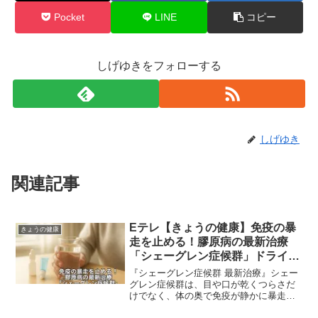
Pocket
LINE
コピー
しげゆきをフォローする
しげゆき
関連記事
Eテレ【きょうの健康】免疫の暴
きょうの健康
走を止める！膠原病の最新治療
「シェーグレン症候群」ドライア
イ・ドライマウスが悪化する理由
『シェーグレン症候群 最新治療』シェー
と『腺外症状』『自己抗体』最新
グレン症候群は、目や口が乾くつらさだ
けでなく、体の奥で免疫が静かに暴走
知見まとめ｜2025年12月10日
し、涙腺や唾液腺をじわじわ攻撃してし