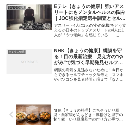
15日放送）』の内容を分かりやすくまと
めています。肝臓は「沈黙の臓器」と呼
Eテレ【きょうの健康】強いアス
きょうの健康
ばれるほど、異...
リートにもメンタルヘルスの悩み
｜JOC強化指定選手調査とセルフ
チェック“初期サイン”の実態｜
アスリート4人に1人の“心の危機”をどう支
2025年12月4日
えるか日本のトップアスリートの4人に1
人が『うつ傾向』を感じている——この
事実は、スポーツの世界に根づく「強
さ」のイメージを大きく揺らしました。
競技の裏には、見えないストレスの積み
NHK【きょうの健康】網膜を守
きょうの健康
重ねがあります。こ...
る！目の最新治療 見え方の“ゆ
がみ”で気づく早期発見セルフチ
ェック法｜2025年10月22日
網膜の病気を見逃さないために！今日か
らできるセルフチェック法最近、スマホ
やパソコンを見る時間が増えて「なんだ
か目が疲れる」「視界がゆがむ気がす
る」と感じたことはありませんか？そ
れ、もしかすると“網膜の病気”のサインか
もしれません。年齢ととも...
NHK【きょうの料理】ごちそういり豆
腐・自家製がんもどき・厚揚げと里芋の
甘辛煮｜いり豆腐基本の作り方と手づく
りがんもどき家庭版・厚揚げ里芋甘辛煮
のコク出し技｜2026年2月2日★