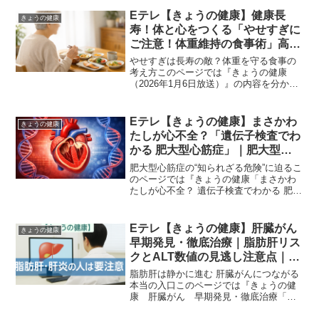
まう病気です。乾燥による不調に悩む人
が多い一方で、症状の背景には『自己免
Eテレ【きょうの健康】健康長
きょうの健康
疫疾患』『膠原病』として...
寿！体と心をつくる「やせすぎに
ご注意！体重維持の食事術」高齢
者のやせすぎが生存率を下げる理
やせすぎは長寿の敵？体重を守る食事の
由と低栄養を防ぐ食事法｜2026
考え方このページでは『きょうの健康
（2026年1月6日放送）』の内容を分かり
年1月6日
やすくまとめています。高齢になると食
事量が自然に減り、気づかないうちに体
重が落ちていきます。番組が伝える本質
Eテレ【きょうの健康】まさかわ
きょうの健康
は、太りすぎを避ける...
たしが心不全？「遺伝子検査でわ
かる 肥大型心筋症」｜肥大型心
筋症・遺伝子検査・心不全とサル
肥大型心筋症の“知られざる危険”に迫るこ
コメア異常・家族性心筋症リス
のページでは『きょうの健康「まさかわ
たしが心不全？ 遺伝子検査でわかる 肥大
ク・心筋ミオシン阻害薬の最新知
型心筋症」（2025年2月4日）』の内容を
識｜2026年2月4日
分かりやすくまとめています。突然の息
切れや胸の圧迫感を「疲れかな」と見過
Eテレ【きょうの健康】肝臓がん
きょうの健康
ごしてしま...
早期発見・徹底治療｜脂肪肝リス
クとALT数値の見逃し注意点｜
2025年12月15日
脂肪肝は静かに進む 肝臓がんにつながる
本当の入口このページでは『きょうの健
康 肝臓がん 早期発見・徹底治療「脂
肪肝・肝炎の人は要注意」（2025年12月