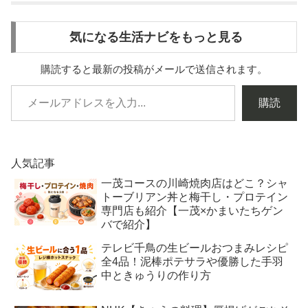
気になる生活ナビをもっと見る
購読すると最新の投稿がメールで送信されます。
購読
人気記事
一茂コースの川崎焼肉店はどこ？シャ
トーブリアン丼と梅干し・プロテイン
専門店も紹介【一茂×かまいたちゲン
バで紹介】
テレビ千鳥の生ビールおつまみレシピ
全4品！泥棒ポテサラや優勝した手羽
中ときゅうりの作り方