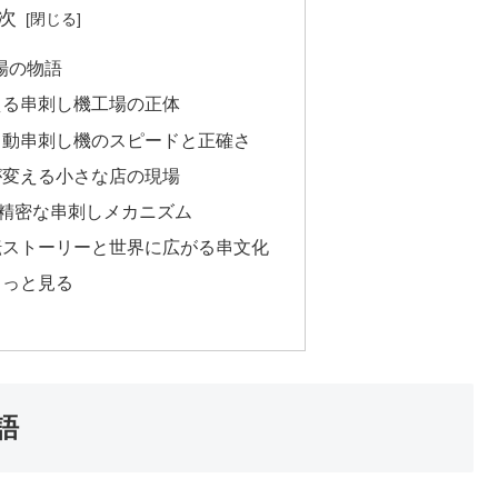
次
場の物語
える串刺し機工場の正体
自動串刺し機のスピードと正確さ
が変える小さな店の現場
む精密な串刺しメカニズム
転ストーリーと世界に広がる串文化
もっと見る
語