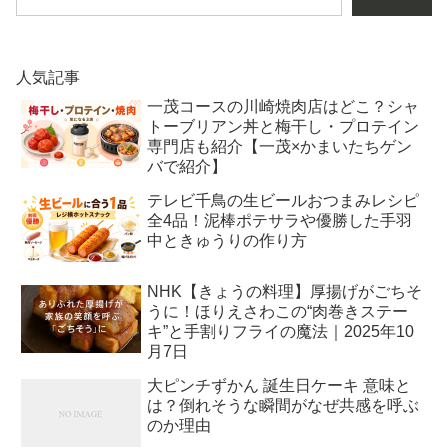
人気記事
一茂コースの川崎焼肉店はどこ？シャ
トーブリアン丼と梅干し・プロテイン
専門店も紹介【一茂×かまいたちゲン
バで紹介】
テレビ千鳥の生ビールおつまみレシピ
全4品！泥棒ポテサラや優勝した手羽
中ときゅうりの作り方
NHK【きょうの料理】厚揚げがごちそ
うに！ほりえさわこの“肉巻きステー
キ”と手割りフライの魔法｜2025年10
月7日
大ピンチずかん 誕生日ケーキ 意味と
は？倒れそうな瞬間がなぜ共感を呼ぶ
のか理由