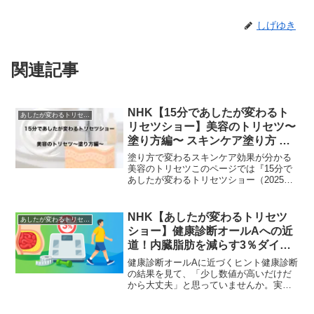
しげゆき
関連記事
NHK【15分であしたが変わるト
あしたが変わるトリセツショー
リセツショー】美容のトリセツ〜
塗り方編〜 スキンケア塗り方 効
果が変わる理由 くるくる塗り エ
塗り方で変わるスキンケア効果が分かる
アブラシ実験｜2025年12月15日
美容のトリセツこのページでは『15分で
あしたが変わるトリセツショー（2025年
12月15日放送）』の内容を分かりやすく
まとめています。今回のテーマは『美容
のトリセツ〜塗り方編〜』。高い化粧品
NHK【あしたが変わるトリセツ
あしたが変わるトリセツショー
を使っても思っ...
ショー】健康診断オールAへの近
道！内臓脂肪を減らす3％ダイエ
ットと100キロカロリーカードで
健康診断オールAに近づくヒント健康診断
数値改善する方法｜2026年3月5
の結果を見て、「少し数値が高いだけだ
から大丈夫」と思っていませんか。実は
日
その小さな変化が、将来の体の状態を左
右することがあります。NHKのあしたが