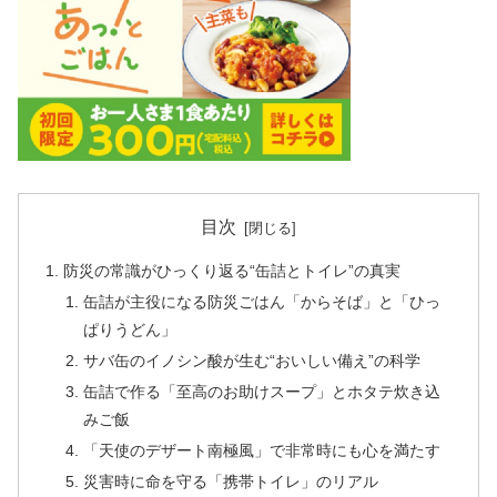
目次
防災の常識がひっくり返る“缶詰とトイレ”の真実
缶詰が主役になる防災ごはん「からそば」と「ひっ
ぱりうどん」
サバ缶のイノシン酸が生む“おいしい備え”の科学
缶詰で作る「至高のお助けスープ」とホタテ炊き込
みご飯
「天使のデザート南極風」で非常時にも心を満たす
災害時に命を守る「携帯トイレ」のリアル