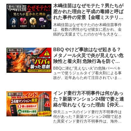
った車両、走行したとされるルート、現
木嶋佳苗はなぜモテた？男たちが
事件・事故
場に残された靴跡など、複...
惹かれた理由と平成の毒婦と呼ば
れた事件の背景【金曜ミステリー
クラブで話題】
木嶋佳苗はなぜモテたのか木嶋佳苗事件
は、複数の男性がなぜ彼女に惹かれ、金
銭的な支援までしたのかが今も大きな関
心を集めています。『金曜ミステリーク
ラブ!!!“平成の毒婦”と呼ばれた女…木嶋佳
苗事件を大考察!!（6月19日）』でも取り
BBQ やけど事故はなぜ起きる？
事件・事故
上げられ注...
メタノール火災で炎が見えない危
険性と着火剤 危険行為を防ぐ方
法【ザ！世界仰天ニュースで話
BBQに潜む“見えない火”の危険バーベキ
題】
ューで使うジェルタイプ着火剤による事
故が、近年あらためて注目されていま
す。火が弱くなった炭へ着火剤を継ぎ足
した瞬間、突然炎が噴き上がり、顔や服
に燃え移るケースが後を絶ちません。特
インド妻行方不明事件は何があっ
事件・事故
にメタノールを含む着火...
た？新築マンション24階で妻と連
絡が取れなくなった理由【仰天ニ
ュースで話題】
仰天ニュースのインド妻行方不明事件は
何があった？新築マンション24階で起き
た異変インド妻行方不明事件は、海外で
暮らす家族に突然起きた「連絡が取れな
い怖さ」を考えさせる出来事です。イン