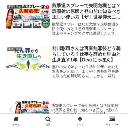
ドの新築マンション24階で暮らす日本人
熊撃退スプレーで失明危機とは？
事件・事故
家族に起きた異変は、...
誤噴射の原因と登山前に知るべき
正しい使い方【ザ！世界仰天ニュ
ースで話題】
熊撃退スプレーはなぜ危険？失明危機を
防ぐ使い方と注意点熊撃退スプレーは、
登山やキャンプでクマに遭遇したときに
身を守る道具ですが、使い方を間違える
と人の目やのどに強い刺激を与える危険
があります。『ザ！世界仰天ニュース 身
前川彰司さんは再審無罪後どう暮
事件・事故
近な危険にゾーッとして...
らしている？仕事を辞めた理由と
生き直す1年【Dearにっぽん】
無罪の先で始まった生活約40年にわたり
無実を訴え続け、ようやく再審無罪を勝
ち取った前川彰司さん。しかし、裁判が
終わっても、失われた仕事や人間関係、
生活の安定がすぐに戻るわけではありま
せん。『Dearにっぽん「もう一度、生き
なおす 〜福井 え...
熊撃退スプレーで失明危機とは？誤噴射
の原因と登山前に知るべき正しい使い方
【ザ！世界仰天ニュースで話題】
ホーム
検索
トップ
サイドバー