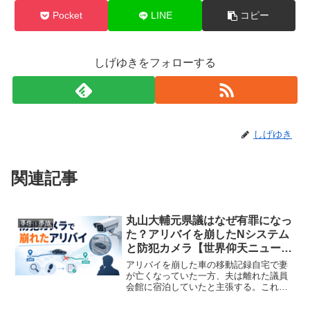
Pocket
LINE
コピー
しげゆきをフォローする
しげゆき
関連記事
丸山大輔元県議はなぜ有罪になっ
事件・事故
た？アリバイを崩したNシステム
と防犯カメラ【世界仰天ニュース
で紹介】
アリバイを崩した車の移動記録自宅で妻
が亡くなっていた一方、夫は離れた議員
会館に宿泊していたと主張する。これだ
け聞くと、現場に行くのは難しかったよ
うに感じます。しかし、防犯カメラに映