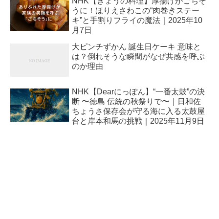
NHK【きょうの料理】厚揚げがごちそ
うに！ほりえさわこの“肉巻きステー
キ”と手割りフライの魔法｜2025年10
月7日
大ピンチずかん 誕生日ケーキ 意味と
は？倒れそうな瞬間がなぜ共感を呼ぶ
のか理由
NHK【Dearにっぽん】“一番太鼓”の決
断 〜徳島 伝統の秋祭りで〜｜日和佐
ちょうさ保存会が守る海に入る太鼓屋
台と岸本和馬の挑戦｜2025年11月9日