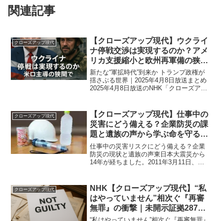
関連記事
【クローズアップ現代】ウクライ
クローズアップ現代
ナ停戦交渉は実現するのか？アメ
リカ支援縮小と欧州再軍備の狭間
で揺れる現実｜2025年4月8日放
新たな“軍拡時代”到来か トランプ政権が
送
揺さぶる世界｜2025年4月8日放送まとめ
2025年4月8日放送のNHK「クローズアッ
プ現代」では、トランプ政権の復活によ
って揺れる世界の安全保障と、それに直
面するウクライナやヨーロッパの動きが
【クローズアップ現代】仕事中の
クローズアップ現代
取り上...
災害にどう備える？企業防災の課
題と遺族の声から学ぶ命を守る対
策｜2025年3月10日放送
仕事中の災害リスクにどう備える？企業
防災の現状と遺族の声東日本大震災から
14年が経ちました。2011年3月11日、午
後2時46分に発生した大地震は、多くの人
が仕事をしている時間帯に襲いかかり、
多くの尊い命が失われました。震災をき
NHK【クローズアップ現代】“私
クローズアップ現代
っかけに企業...
はやっていません”相次ぐ『再審
無罪』の衝撃｜未開示証拠287点
が語る司法の闇【2025年7月23日
“私はやっていません”相次ぐ『再審無罪』