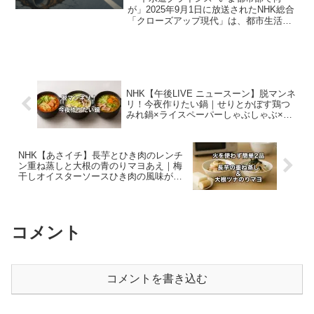
が」2025年9月1日に放送されたNHK総合
「クローズアップ現代」は、都市生活を
支える大切なインフラ「下水道」をテー
マに取り上げました。普段は気にかける
ことのない存在ですが、道路の下に張り
巡らされた管が...
NHK【午後LIVE ニュースーン】脱マンネ
リ！今夜作りたい鍋｜せりとかぼす鶏つ
みれ鍋×ライスペーパーしゃぶしゃぶ×ポ
ン酢ヨーグルト割合の新発見｜2025年12
月2日
NHK【あさイチ】長芋とひき肉のレンチ
ン重ね蒸しと大根の青のりマヨあえ｜梅
干しオイスターソースひき肉の風味が決
め手｜2025年12月2日
コメント
コメントを書き込む