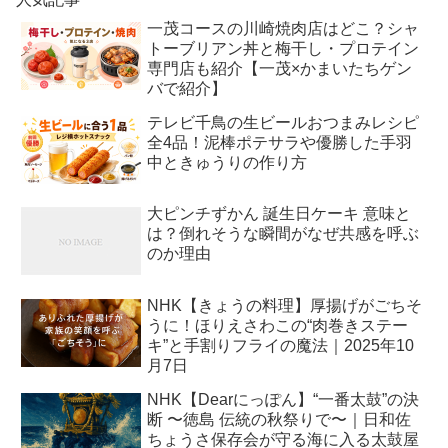
一茂コースの川崎焼肉店はどこ？シャ
トーブリアン丼と梅干し・プロテイン
専門店も紹介【一茂×かまいたちゲン
バで紹介】
テレビ千鳥の生ビールおつまみレシピ
全4品！泥棒ポテサラや優勝した手羽
中ときゅうりの作り方
大ピンチずかん 誕生日ケーキ 意味と
は？倒れそうな瞬間がなぜ共感を呼ぶ
のか理由
NHK【きょうの料理】厚揚げがごちそ
うに！ほりえさわこの“肉巻きステー
キ”と手割りフライの魔法｜2025年10
月7日
NHK【Dearにっぽん】“一番太鼓”の決
断 〜徳島 伝統の秋祭りで〜｜日和佐
ちょうさ保存会が守る海に入る太鼓屋