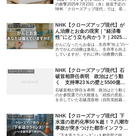
放送】
の衝撃2025年7月23日（水）放送予定の
NHK「クローズアップ現代」では、長年
の闘いを経て無罪となった冤罪事件を取
り上げます。今回の特集では、39年前に
福井県で発生した女子中学生殺害事件で
NHK【クローズアップ現代】が
クローズアップ現代
服役した男...
ん治療とお金の現実｜“経済毒
性”にどう立ち向かう？｜2025年
5月19日
がんになったらお金は…生存率“向上”の一
方でがんの治療は進化し、生存率も向上
していますが、それに伴い治療費の負担
が大きな社会問題になっています。2025
年5月19日放送のNHK「クローズアップ現
代」では、「がんとお金」をテーマに、
NHK【クローズアップ現代】石
クローズアップ現代
実際の患者...
破首相辞任表明 政治はどう動
く 支持率23％の壁と5500億ド
ル交渉の真相 2025/9/8放送★
石破首相が辞任を表明 政治はどう動く
のか参院選での大敗後も「続投の意欲」
を示していた石破茂首相（自民党総裁）
が、2025年9月7日、一転して辞任の意向
を正式に表明しました。このニュースは
国民に大きな衝撃を与えました。この記
NHK【クローズアップ現代】下
クローズアップ現代
事では、決断の舞台...
水道の老朽化率50％超！？八潮市
事故が突きつけた都市インフラ危
機 2025年9月1日放送
「“下水道クライシス” いま都市部で何