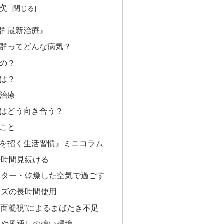
次
群 最新治療』
群ってどんな病気？
の？
は？
治療
はどう向き合う？
こと
を招く生活習慣』ミニコラム
長時間見続ける
ーター・乾燥した空気で過ごす
ンズの長時間使用
“画面凝視”によるまばたき不足
屋や風通しの強い環境