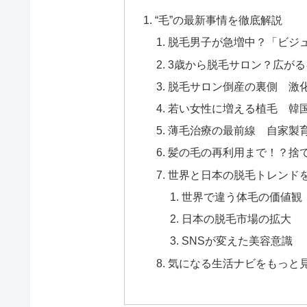
“毛”の最新事情を徹底解説
脱毛男子が急増中？「ビジ
3歳から脱毛サロン？広が
脱毛サロン倒産の裏側 激
若い女性に増える植毛 韓
薄毛治療の最前線 自家製
髪の毛の再利用まで！？捨
世界と日本の脱毛トレンド
世界で違う体毛の価値観
日本の脱毛市場の拡大
SNSが変えた美容意識
気になる生活ナビをもっと