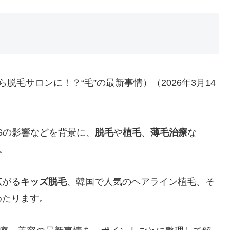
毛サロンに！？“毛”の最新事情）（2026年3月14
。
Sの影響などを背景に、
脱毛
や
植毛
、
薄毛治療
な
。
広がる
キッズ脱毛
、韓国で人気のヘアライン植毛、そ
わたります。