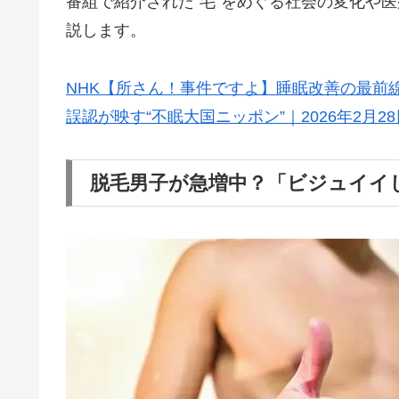
番組で紹介された“毛”をめぐる社会の変化や
説します。
NHK【所さん！事件ですよ】睡眠改善の最前線
誤認が映す“不眠大国ニッポン”｜2026年2月28
脱毛男子が急増中？「ビジュイイ