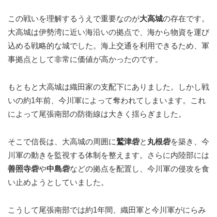
この戦いを理解するうえで重要なのが
大高城
の存在です。
大高城は伊勢湾に近い海沿いの拠点で、海から物資を運び
込める戦略的な城でした。海上交通を利用できるため、軍
事拠点として非常に価値が高かったのです。
もともと大高城は織田家の支配下にありました。しかし戦
いの約1年前、今川軍によって奪われてしまいます。これ
によって尾張南部の防衛線は大きく揺らぎました。
そこで信長は、大高城の周囲に
鷲津砦
と
丸根砦
を築き、今
川軍の動きを監視する体制を整えます。さらに内陸部には
善照寺砦
や
中島砦
などの拠点を配置し、今川軍の侵攻を食
い止めようとしていました。
こうして尾張南部では約1年間、織田軍と今川軍がにらみ