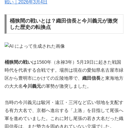
戦い｜2026年3月4日
桶狭間の戦いとは？織田信長と今川義元が激突
した歴史の転換点
桶狭間の戦い
は1560年（永禄3年）5月19日に起きた戦国
時代を代表する合戦です。場所は現在の愛知県名古屋市緑
区から豊明市にかけての丘陵地帯で、
織田信長
と東海地方
の大大名
今川義元
の軍勢が激突しました。
当時の今川義元は駿河・遠江・三河など広い領地を支配す
る有力大名で、京都へ進出する「上洛」を目指して尾張へ
軍を進めていました。これに対し尾張の若き大名だった織
田信長は、まだ勢力を固めきれていない立場でした。