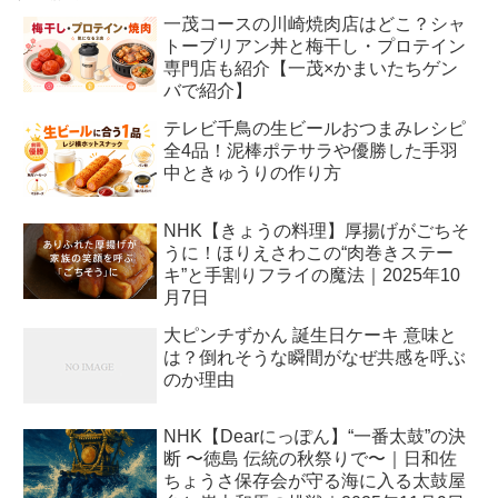
一茂コースの川崎焼肉店はどこ？シャ
トーブリアン丼と梅干し・プロテイン
専門店も紹介【一茂×かまいたちゲン
バで紹介】
テレビ千鳥の生ビールおつまみレシピ
全4品！泥棒ポテサラや優勝した手羽
中ときゅうりの作り方
NHK【きょうの料理】厚揚げがごちそ
うに！ほりえさわこの“肉巻きステー
キ”と手割りフライの魔法｜2025年10
月7日
大ピンチずかん 誕生日ケーキ 意味と
は？倒れそうな瞬間がなぜ共感を呼ぶ
のか理由
NHK【Dearにっぽん】“一番太鼓”の決
断 〜徳島 伝統の秋祭りで〜｜日和佐
ちょうさ保存会が守る海に入る太鼓屋