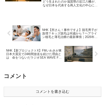
どう生まれたのか滋賀県の近江八幡が、
なぜ日本を代表する商人文化の中心にな
ったのか。その秘密を、タモリさんとと
もに歩きながら探った今回のブラタモリ
は、戦国から江戸へと続く“商業都市の進
化”がよく見える回でし...
NHK【所さん！事件ですよ】脱毛男子が
急増？キッズ脱毛は何歳から？ヘアライ
ン植毛と薄毛治療の最新事情｜2026年3
月14日
NHK【新プロジェクトX】FMいわきが東
日本大震災で24時間放送を続けた理由と
は 命をつないだラジオSEA WAVE FM
いわきと原発事故の15年｜2026年3月14
日
コメント
コメントを書き込む