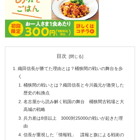
目次
織田信長が勝てた理由とは？桶狭間の戦いの舞台を歩
く
桶狭間の戦いとは？織田信長と今川義元が激突した
歴史の転換点
名古屋から読み解く戦国の舞台 桶狭間古戦場と大
高城の戦略
兵力差は8倍以上 3000対25000の戦いが起きた理
由
信長が重視した「情報戦」 諜報と旗による戦術の