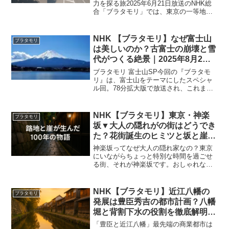
力を探る旅2025年6月21日放送のNHK総
合「ブラタモリ」では、東京の一等地と
して知られる赤坂から表参道までを結
ぶ“青山通り”にスポットを当て、2階建て
バスで巡る特別な旅が紹介されました。
NHK 【ブラタモリ】なぜ富士山
ブラタモリ
タモリさんと佐...
は美しいのか？古富士の崩壊と雪
代がつくる絶景｜2025年8月2日
放送
ブラタモリ 富士山SP今回の『ブラタモ
リ』は、富士山をテーマにしたスペシャ
ル回。78分拡大版で放送され、これまで6
回にわたって富士山を訪ねてきた番組の
集大成ともいえる内容でした。舞台は静
岡県側の須走口。富士山の魅力を「なぜ
NHK【ブラタモリ】東京・神楽
ブラタモリ
美しいのか」「人は...
坂▼大人の隠れがの街はどうでき
た？花街誕生のヒミツと坂と崖が
育んだ歴史｜2025年9月27日放送
神楽坂ってなぜ大人の隠れ家なの？東京
★
にいながらちょっと特別な時間を過ごせ
る街、それが神楽坂です。おしゃれな路
地裏にカフェや料亭が立ち並び、今では
「大人の隠れ家」と呼ばれる人気エリ
ア。でも、なぜこの街がそんな独特の雰
NHK【ブラタモリ】近江八幡の
ブラタモリ
囲気を持つようになったので...
発展は豊臣秀吉の都市計画？八幡
堀と背割下水の役割を徹底解明｜
2025年12月6日
「豊臣と近江八幡」最先端の商業都市は