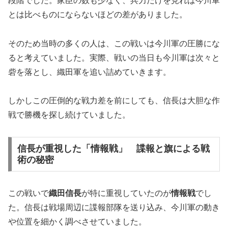
段階でした。家臣の数も少なく、兵力だけを見れば今川軍
とは比べものにならないほどの差がありました。
そのため当時の多くの人は、この戦いは今川軍の圧勝にな
ると考えていました。実際、戦いの当日も今川軍は次々と
砦を落とし、織田軍を追い詰めていきます。
しかしこの圧倒的な戦力差を前にしても、信長は大胆な作
戦で勝機を探し続けていました。
信長が重視した「情報戦」 諜報と旗による戦
術の秘密
この戦いで
織田信長
が特に重視していたのが
情報戦
でし
た。信長は戦場周辺に諜報部隊を送り込み、今川軍の動き
や位置を細かく調べさせていました。