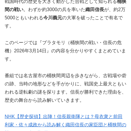
戦国時代の歴史を大きく動かした合戦として知られる
桶狭
間の戦い
。わずか約3000の兵を率いた
織田信長
が、約2万
5000ともいわれる
今川義元
の大軍を破ったことで有名で
す。
このページでは『ブラタモリ（桶狭間の戦い・信長の危
機）2026年3月14日』の内容を分かりやすくまとめていま
す。
番組では名古屋市の桶狭間周辺を歩きながら、古戦場や砦
の跡、当時の地形などを手がかりに、戦国史上最大ともい
われる逆転劇の謎を探ります。信長が勝利できた理由を、
歴史の舞台から読み解いていきます。
NHK【歴史探偵】出陣！信長親衛隊とは？母衣衆と前田
利家・佐々成政から読み解く織田信長の家臣団と桶狭間の