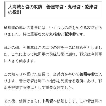
大高城と砦の攻防 善照寺砦・丸根砦・鷲津砦
の役割
桶狭間の戦いの背景には、いくつもの砦をめぐる攻防があ
りました。特に重要なのが
丸根砦
と
鷲津砦
です。
戦いの朝、今川軍はこの二つの砦を一気に攻め落としまし
た。これによって織田軍の前線防衛は崩れ、戦況は今川軍
に大きく傾きます。
この知らせを受けた信長は、全兵力を率いて
善照寺砦
に入
ります。善照寺砦は周囲の地形を見渡せる場所にあり、戦
況を把握する拠点として重要な砦でした。
その後、信長はさらに
中島砦
へ移動します。この砦は川の