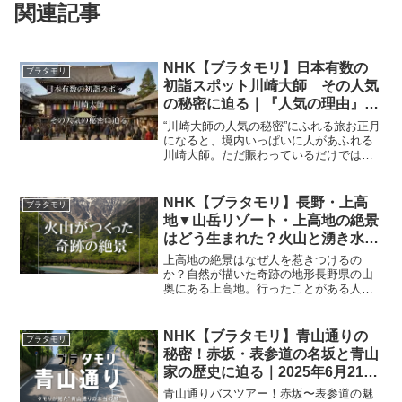
関連記事
NHK【ブラタモリ】日本有数の
ブラタモリ
初詣スポット川崎大師 その人気
の秘密に迫る｜『人気の理由』
『光るご本尊』『参道Uターン』
“川崎大師の人気の秘密”にふれる旅お正月
『将軍家参拝』徹底ガイド｜
になると、境内いっぱいに人があふれる
川崎大師。ただ賑わっているだけではな
2025年12月13日★
く、「どうしてここまで多くの人が訪れ
る場所になったのか」という背景には、
長い歴史や地域の暮らし、伝承までが複
NHK【ブラタモリ】長野・上高
ブラタモリ
雑に重なっています。...
地▼山岳リゾート・上高地の絶景
はどう生まれた？火山と湧き水が
描く奇跡の盆地｜2025年10月4日
上高地の絶景はなぜ人を惹きつけるの
か？自然が描いた奇跡の地形長野県の山
奥にある上高地。行ったことがある人な
ら、あの静けさと透き通る水の青さを忘
れられないでしょう。でもふと疑問に思
いませんか？あんなに険しい北アルプス
NHK【ブラタモリ】青山通りの
ブラタモリ
の真ん中に、なぜあれほど平...
秘密！赤坂・表参道の名坂と青山
家の歴史に迫る｜2025年6月21日
放送
青山通りバスツアー！赤坂〜表参道の魅