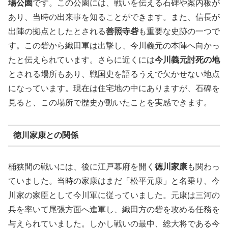
場公園
です。この公園には、戦いを伝える石碑や案内板が
あり、当時の出来事を知ることができます。また、信長が
出陣の拠点としたとされる
善照寺砦
も重要な史跡の一つで
す。この砦から織田軍は出撃し、今川義元の本陣へ向かっ
たと伝えられています。さらに近くには
今川義元討死の地
とされる場所もあり、戦国史を語るうえで欠かせない地点
になっています。現在は住宅地の中にありますが、石碑を
見ると、この場所で歴史が動いたことを実感できます。
徳川家康との関係
桶狭間の戦いには、後に江戸幕府を開く
徳川家康
も関わっ
ていました。当時の家康はまだ「松平元康」と名乗り、今
川家の家臣として今川軍に従っていました。元康は三河の
兵を率いて尾張方面へ進軍し、織田方の砦を攻める任務を
与えられていました。しかし戦いの最中、総大将である今