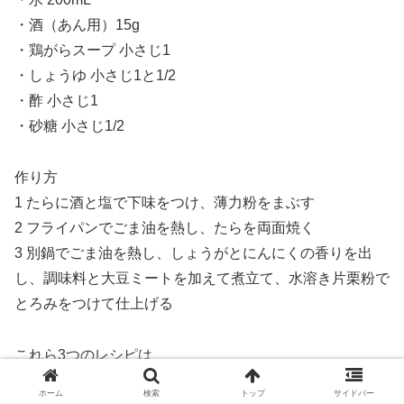
・酒（あん用）15g
・鶏がらスープ 小さじ1
・しょうゆ 小さじ1と1/2
・酢 小さじ1
・砂糖 小さじ1/2
作り方
1 たらに酒と塩で下味をつけ、薄力粉をまぶす
2 フライパンでごま油を熱し、たらを両面焼く
3 別鍋でごま油を熱し、しょうがとにんにくの香りを出
し、調味料と大豆ミートを加えて煮立て、水溶き片栗粉で
とろみをつけて仕上げる
これら3つのレシピは、
ホーム
検索
トップ
サイドバー