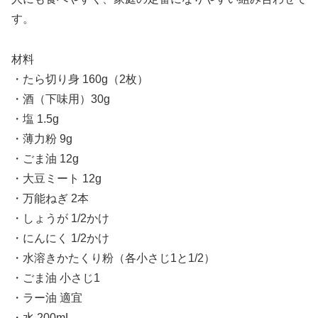
す。
材料
・たら切り身 160g（2枚）
・酒（下味用）30g
・塩 1.5g
・薄力粉 9g
・ごま油 12g
・大豆ミート 12g
・万能ねぎ 2本
・しょうが 1/2かけ
・にんにく 1/2かけ
・水溶きかたくり粉（各小さじ1と1/2）
・ごま油 小さじ1
・ラー油 適宜
・水 200mL