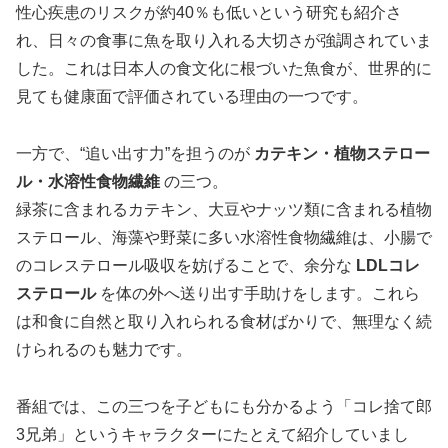
性心疾患のリスクが約40％も低いという研究も紹介さ
れ、日々の食事に魚を取り入れる大切さが強調されていま
した。これは日本人の食文化に根づいた魚食が、世界的に
見ても健康面で評価されている理由の一つです。
一方で、“追い出す力”を担うのが
カテキン・植物ステロー
ル・水溶性食物繊維
の三つ。
緑茶に含まれるカテキン、大豆やナッツ類に含まれる植物
ステロール、海藻や野菜に多い水溶性食物繊維は、小腸で
のコレステロール吸収を妨げることで、余分な
LDLコレ
ステロール
を体の外へ送り出す手助けをします。これら
は和食に自然と取り入れられる食材ばかりで、無理なく続
けられるのも魅力です。
番組では、この三つを子どもにも分かるよう「コレ捨て郎
3兄弟」というキャラクターにたとえて紹介していまし