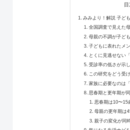
目
みみより！解説 子ど
全国調査で見えた
母親の不調が子ど
子どもに表れたメ
とくに見逃せない
受診率の低さが示
この研究をどう受
家族に必要なのは
思春期と更年期が
思春期は10〜1
母親の更年期は4
親子の変化が同
気になる生活ナビ