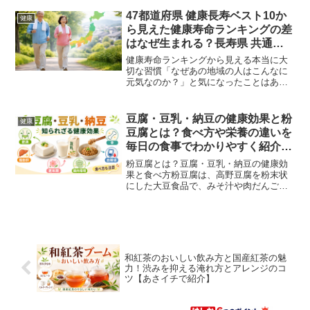
筏師の技で渓谷を進む体験です。『あさ
イチ 愛（め）でたいnippon 和歌山（2026
47都道府県 健康長寿ベスト10か
健康
年7月9日...
ら見えた健康寿命ランキングの差
はなぜ生まれる？長寿県 共通点
日本と伊仙町 長寿 理由で解説
健康寿命ランキングから見える本当に大
切な習慣「なぜあの地域の人はこんなに
元気なのか？」と気になったことはあり
ませんか。実はその答えは、特別な健康
法ではなく、毎日の暮らしの中にありま
した。健康寿命は、長く生きるだけでな
豆腐・豆乳・納豆の健康効果と粉
健康
く元気に過ごすための大切...
豆腐とは？食べ方や栄養の違いを
毎日の食事でわかりやすく紹介
【あさイチで紹介】
粉豆腐とは？豆腐・豆乳・納豆の健康効
果と食べ方粉豆腐は、高野豆腐を粉末状
にした大豆食品で、みそ汁や肉だんごに
混ぜやすいのが魅力です。豆腐・豆乳・
納豆は同じ大豆から作られますが、たん
ぱく質、発酵、飲みやすさなど役割が少
しずつ違います。『あさイ...
和紅茶のおいしい飲み方と国産紅茶の魅
力！渋みを抑える淹れ方とアレンジのコ
ツ【あさイチで紹介】