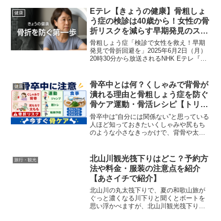
魚です。『ザ！世界仰天ニュース 魚類最
強クラスの毒で命の危機！女子高生の体
Eテレ【きょうの健康】骨粗しょ
健康
から衝撃の生き物が！（...
う症の検診は40歳から！女性の骨
折リスクを減らす早期発見のスス
メ｜2025年6月2日
骨粗しょう症「検診で女性を救え！早期
発見で骨折回避を」2025年6月2日（月）
20時30分から放送されるNHK Eテレ『き
ょうの健康』では、女性に多い病気とし
て知られる「骨粗しょう症」を特集しま
す。タイトルは「検診で女性を救え！早
骨卒中とは何？くしゃみで背骨が
健康
期発見で骨...
潰れる理由と骨粗しょう症を防ぐ
骨ケア運動・骨活レシピ【トリセ
ツショーで紹介】
骨卒中は“自分には関係ない”と思っている
人ほど知っておきたいくしゃみや尻もち
のような小さなきっかけで、背骨や太も
もの付け根を骨折することがあると聞く
と、少し怖くなりますよね。『あしたが
変わるトリセツショー(骨ケアで健康革
北山川観光筏下りはどこ？予約方
旅行・観光
命！今すぐできる運動...
法や料金・服装の注意点を紹介
【あさイチで紹介】
北山川の丸太筏下りで、夏の和歌山旅が
ぐっと濃くなる川下りと聞くとボートを
思い浮かべますが、北山川観光筏下りは
少し違います。丸太を組んだ筏に乗り、