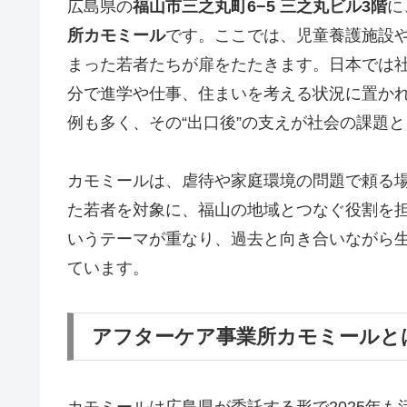
広島県の
福山市三之丸町6−5 三之丸ビル3階
に
所カモミール
です。ここでは、児童養護施設や
まった若者たちが扉をたたきます。日本では社
分で進学や仕事、住まいを考える状況に置か
例も多く、その“出口後”の支えが社会の課題
カモミールは、虐待や家庭環境の問題で頼る
た若者を対象に、福山の地域とつなぐ役割を
いうテーマが重なり、過去と向き合いながら
ています。
アフターケア事業所カモミールと